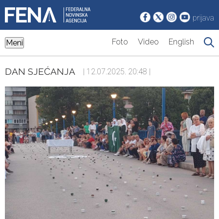
prijava
Foto
Video
English
Meni
DAN SJEĆANJA
| 12.07.2025. 20:48 |