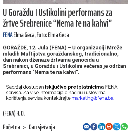
U Goraždu I Ustikolini performans za
žrtve Srebrenice “Nema te na kahvi”
FENA
Elma Geca, Foto: Elma Geca
GORAŽDE, 12. Jula (FENA) – U organizaciji Mreže
mladih Muftijstva goraždanskog, tradicionalno,
dan nakon dženaze žrtvama genocida u
Srebrenici, u Goraždu i Ustikolini večeras je održan
performans “Nema te na kahvi”.
Sadržaj dostupan
isključivo pretplatnicima
FENA
servisa. Za više informacija o načinu i uslovima
korištenja servisa kontaktirajte
marketing@fena.ba
.
(FENA) H. D.
Početna
>
Dan sjećanja