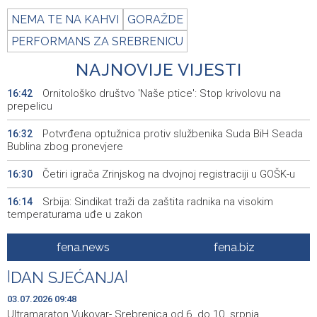
NEMA TE NA KAHVI
GORAŽDE
PERFORMANS ZA SREBRENICU
NAJNOVIJE VIJESTI
Ornitološko društvo 'Naše ptice': Stop krivolovu na
16:42
prepelicu
Potvrđena optužnica protiv službenika Suda BiH Seada
16:32
Bublina zbog pronevjere
Četiri igrača Zrinjskog na dvojnoj registraciji u GOŠK-u
16:30
Srbija: Sindikat traži da zaštita radnika na visokim
16:14
temperaturama uđe u zakon
Obilježavanje 31. obljetnice VRO 'Maestral' i oslobođenja
16:05
fena.news
fena.biz
Jajca uz pokroviteljstvo HNS-a BiH
|
DAN SJEĆANJA
|
Vozač podlegao ozljedama nakon sudara kod
16:04
Tomislavgrada
03.07.2026 09:48
Ultramaraton Vukovar- Srebrenica od 6. do 10. srpnja