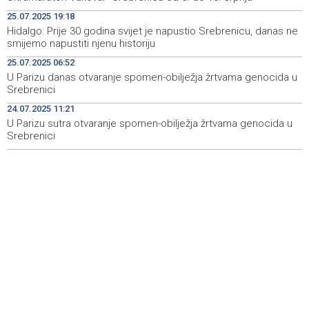
Ukrajinski sud osumnjičio za korupciju bivšu
15:51
25.07.2025 19:18
ambasadoricu u SAD-u
Hidalgo: Prije 30 godina svijet je napustio Srebrenicu, danas ne
smijemo napustiti njenu historiju
Završeno je ovogodišnje izdanje Mladifesta koje je
15:51
okupilo mlade iz 73 zemlje svijeta
25.07.2025 06:52
U Parizu danas otvaranje spomen-obilježja žrtvama genocida u
Toplotni val primorao Rumuniju i Mađarsku na mjere
15:48
Srebrenici
štednje električne energije
24.07.2025 11:21
U Parizu sutra otvaranje spomen-obilježja žrtvama genocida u
MUP ŽZH-a nabavio 15 novih vozila
15:33
Srebrenici