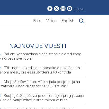
prijava
Foto
Video
English
NAJNOVIJE VIJESTI
Ballian: Neopravdana sječa stabala a grad zbog
6
a drveća sve topliji
FBiH nema objedinjene podatke o povučenom i
9
enom mesu, prekršaji utvrđeni u 40 kontrola
Marija Šerifović pred više hiljada posjetitelja na
3
i zatvorila 'Dane dijaspore 2026' u Travniku
Kušljugić: Sprječavanje dehidracije i pregrijavanja
8
ni za očuvanje zdravlja srca tokom vrućina