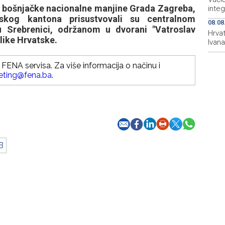
a bošnjačke nacionalne manjine Grada Zagreba,
integ
nskog kantona prisustvovali su centralnom
08.08
u Srebrenici, održanom u dvorani "Vatroslav
Hrva
like Hrvatske.
Ivana
FENA servisa. Za više informacija o načinu i
eting@fena.ba
.
B