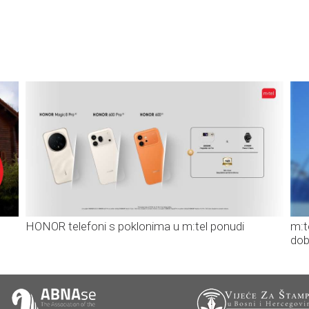
HONOR telefoni s poklonima u m:tel ponudi
m:t
dob