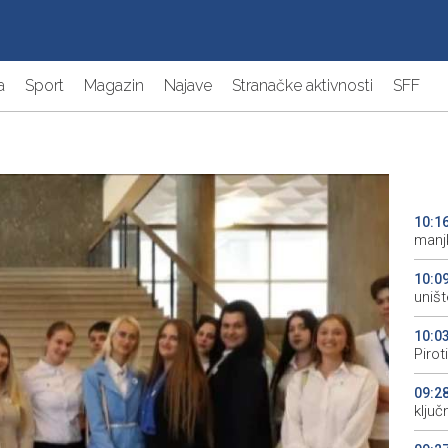
a
Sport
Magazin
Najave
Stranačke aktivnosti
SFF
10:1
manjk
10:0
uništ
10:0
Pirot
09:2
ključ