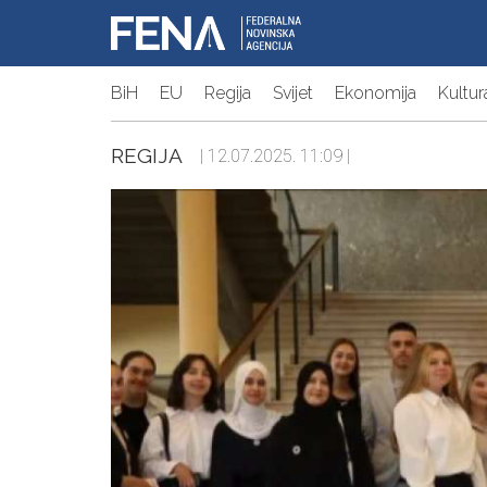
BiH
EU
Regija
Svijet
Ekonomija
Kultur
REGIJA
| 12.07.2025. 11:09 |