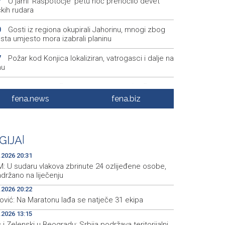
U jami 'Raspotočje' petu noć prenoćilo devet
7
kih rudara
Gosti iz regiona okupirali Jahorinu, mnogi zbog
0
sta umjesto mora izabrali planinu
Požar kod Konjica lokaliziran, vatrogasci i dalje na
7
nu
U Stupama održan prvi „Gastro Livno“: Više od 20
9
predstavilo raznolikost livanjske gastronomije
fena.news
fena.biz
Pretežno sunčano jutro u BiH, u Mostaru 29
5
eni
GIJA
|
Od ranih jutarnjih sati duge kolone putničkih
1
la na pojedinim graničnim prelazima
.2026 20:31
: U sudaru vlakova zbrinute 24 ozlijeđene osobe,
držano na liječenju
.2026 20:22
ović: Na Maratonu lađa se natječe 31 ekipa
.2026 13:15
 i Zelenski u Beogradu: Srbija podržava teritorijalni