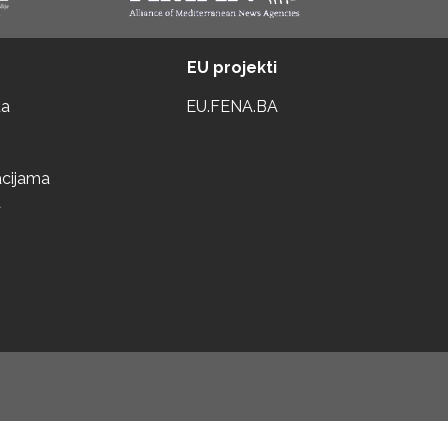
EU projekti
ta
EU.FENA.BA
acijama
a