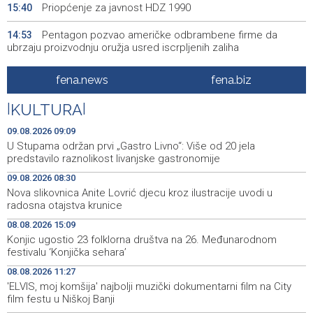
Priopćenje za javnost HDZ 1990
15:40
Pentagon pozvao američke odbrambene firme da
14:53
ubrzaju proizvodnju oružja usred iscrpljenih zaliha
Svečano otvoren 26. Cazin Grand Prix, staza 'Krajiška
14:39
fena.news
fena.biz
zmija' ponovo okupila ljubitelje motosporta
|
KULTURA
|
Mostar Jazz Fest 2026. od 23. do 25. kolovoza donosi
13:20
tri večeri vrhunske glazbe
09.08.2026 09:09
U Stupama održan prvi „Gastro Livno“: Više od 20 jela
Izraelske snage izvode nova rušenja u južnom Libanu
12:21
predstavilo raznolikost livanjske gastronomije
09.08.2026 08:30
Mještani Kola prikupili 3.000 KM za 'Kuću nade' u
11:51
Nova slikovnica Anite Lovrić djecu kroz ilustracije uvodi u
Mostaru
radosna otajstva krunice
Sutra u Sarajevu akcija darivanja krvi - Daruj krv, budi
11:37
08.08.2026 15:09
opet njihov heroj
Konjic ugostio 23 folklorna društva na 26. Međunarodnom
festivalu ‘Konjička sehara’
BiH među zapaženijim učesnicima CIGRE u Parizu - AI i
11:17
08.08.2026 11:27
energetska tranzicija u fokusu
'ELVIS, moj komšija' najbolji muzički dokumentarni film na City
film festu u Niškoj Banji