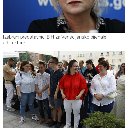
Izabrani predstavnici BiH za Venecijansko bijenale
arhitekture