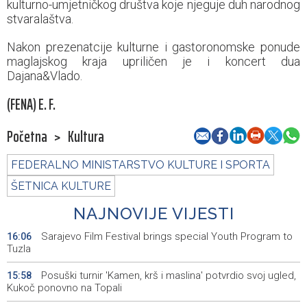
kulturno-umjetničkog društva koje njeguje duh narodnog
stvaralaštva.
Nakon prezenatcije kulturne i gastoronomske ponude
maglajskog kraja upriličen je i koncert dua
Dajana&Vlado.
(FENA) E. F.
Početna
>
Kultura
FEDERALNO MINISTARSTVO KULTURE I SPORTA
ŠETNICA KULTURE
NAJNOVIJE VIJESTI
Sarajevo Film Festival brings special Youth Program to
16:06
Tuzla
Posuški turnir 'Kamen, krš i maslina' potvrdio svoj ugled,
15:58
Kukoč ponovno na Topali