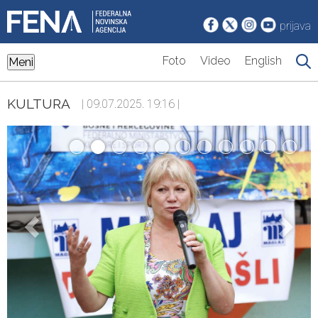
prijava
Foto
Video
English
Meni
KULTURA
| 09.07.2025. 19:16 |