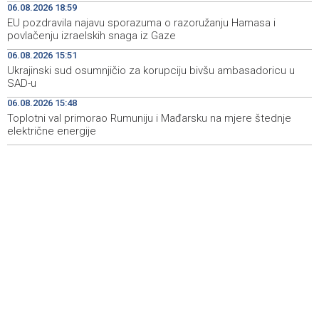
06.08.2026 18:59
EU pozdravila najavu sporazuma o razoružanju Hamasa i
Velika nagrada Britanije ostaje u MotoGP kalendaru do
19:32
povlačenju izraelskih snaga iz Gaze
2028. godine
06.08.2026 15:51
Španska krajnja ljevica i desnica ujedinjene protiv
19:29
Ukrajinski sud osumnjičio za korupciju bivšu ambasadoricu u
Maroka kao suorganizatora SP 2030.
SAD-u
06.08.2026 15:48
Grad Novi Travnik prvi put izravno dobio sredstva
19:27
Europske unije
Toplotni val primorao Rumuniju i Mađarsku na mjere štednje
električne energije