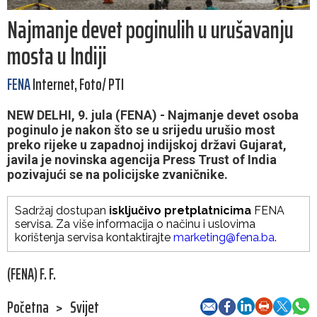
Najmanje devet poginulih u urušavanju
mosta u Indiji
FENA
Internet, Foto/ PTI
NEW DELHI, 9. jula (FENA) - Najmanje devet osoba
poginulo je nakon što se u srijedu urušio most
preko rijeke u zapadnoj indijskoj državi Gujarat,
javila je novinska agencija Press Trust of India
pozivajući se na policijske zvaničnike.
Sadržaj dostupan
isključivo pretplatnicima
FENA
servisa. Za više informacija o načinu i uslovima
korištenja servisa kontaktirajte
marketing@fena.ba
.
(FENA) F. F.
Početna
>
Svijet