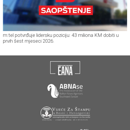
m:tel potvrđuje lidersku poziciju: 43 miliona KM dobiti u
prvih šest mjeseci 2026.