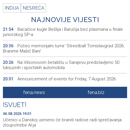
INDIJA
NESREĆA
NAJNOVIJE VIJESTI
Bacačice kugle Bešlija i Baručija bez plasmana u finale
21:54
juniorskog SP-a
Počeo memorijalni turnir 'Streetball Tomislavgrad 2026.
20:36
Branimir Mašić Bani'
Na Vilsonovom šetalištu u Sarajevu predstavljeno 50
20:26
luksuznih i sportskih automobila
Announcement of events for Friday, 7 August 2026
20:01
Drugi Festival bakri okupio mještane i posjetitelje kod
19:55
fena.news
fena.biz
Livna
|
SVIJET
|
Novi Travnik receives first direct EU funding for UNESCO
19:45
heritage project
06.08.2026 19:01
Učenici u Danskoj usmeno će braniti radove radi sprečavanja
Crishock: OHR maintains an open dialogue with all
19:33
zloupotrebe AI-ja
political stakeholders in BiH