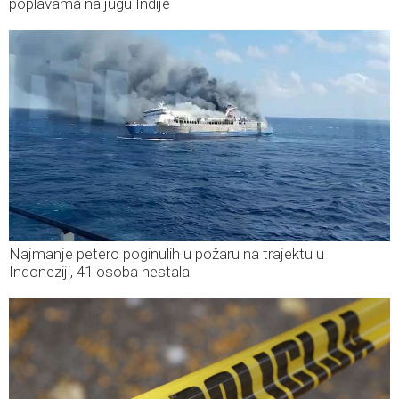
poplavama na jugu Indije
Najmanje petero poginulih u požaru na trajektu u
Indoneziji, 41 osoba nestala