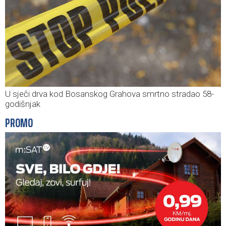
U sječi drva kod Bosanskog Grahova smrtno stradao 58-
godišnjak
PROMO