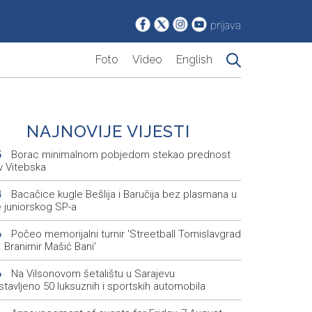
prijava
Foto
Video
English
NAJNOVIJE VIJESTI
Borac minimalnom pobjedom stekao prednost
5
v Vitebska
Bacačice kugle Bešlija i Baručija bez plasmana u
4
e juniorskog SP-a
Počeo memorijalni turnir 'Streetball Tomislavgrad
6
 Branimir Mašić Bani'
Na Vilsonovom šetalištu u Sarajevu
6
tavljeno 50 luksuznih i sportskih automobila