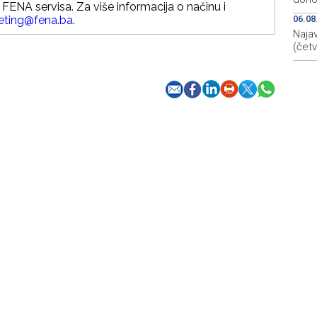
FENA servisa. Za više informacija o načinu i
eting@fena.ba
.
06.08
Najav
(četv