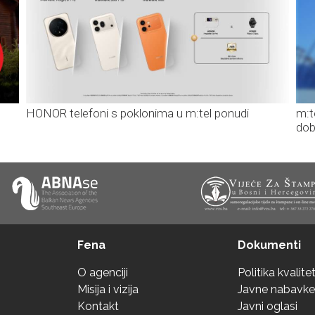
HONOR telefoni s poklonima u m:tel ponudi
m:t
dob
Fena
Dokumenti
O agenciji
Politika kvalite
Misija i vizija
Javne nabavke
Kontakt
Javni oglasi