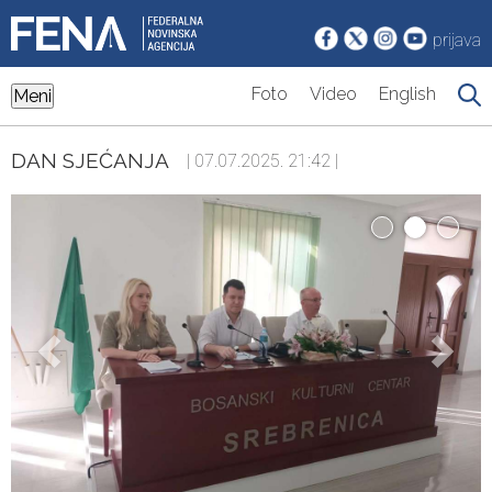
prijava
Foto
Video
English
Meni
DAN SJEĆANJA
| 07.07.2025. 21:42 |