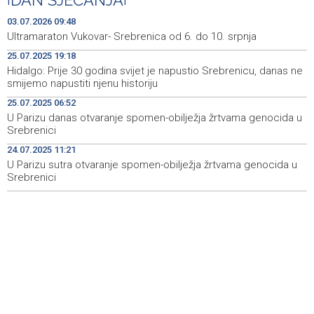
DAN SJEĆANJA
U ŽZH brojne vatrogasne intervencije, najveći požar u
10:54
03.07.2026 09:48
Kongori
Ultramaraton Vukovar- Srebrenica od 6. do 10. srpnja
25.07.2025 19:18
Karić: 'Jedite svoju vodu', unos vode kroz hranu prirodna
10:35
infuzija za organizam tokom vrućina
Hidalgo: Prije 30 godina svijet je napustio Srebrenicu, danas ne
smijemo napustiti njenu historiju
Obustavljen saobraćaj na magistralnoj cesti Stolac-
10:08
25.07.2025 06:52
Neum, kod mjesta Udora, zbog nezgode
U Parizu danas otvaranje spomen-obilježja žrtvama genocida u
Srebrenici
Šešić: Teme koje obrađuju dokumentarci tiču se svih
10:08
nas izravno ili na neki drugi način
24.07.2025 11:21
U Parizu sutra otvaranje spomen-obilježja žrtvama genocida u
Srebrenici
Stručnjaci - Uz nizak nivo količine vode u rijekama,
10:07
najveći problem netretirane komunalne otpadne vode