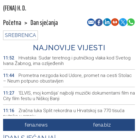
(FENA) H. D.
Početna
>
Dan sjećanja
SREBRENICA
NAJNOVIJE VIJESTI
Hrvatska: Sudar teretnog i putničkog vlaka kod Svetog
11:52
Ivana Žabnog, ima ozlijeđenih
Prometna nezgoda kod Udore, promet na cesti Stolac
11:44
– Neum potpuno obustavljen
'ELVIS, moj komšija' najbolji muzički dokumentarni film na
11:27
City film festu u Niškoj Banji
Zračna luka Split rekordna u Hrvatskoj sa 770 tisuća
11:16
putnika u srpnju
fena.news
fena.biz
Svečani doček Zelenskog u Beogradu, u fokusu
11:09
razgovora odnosi Srbije i Ukrajine
|
|