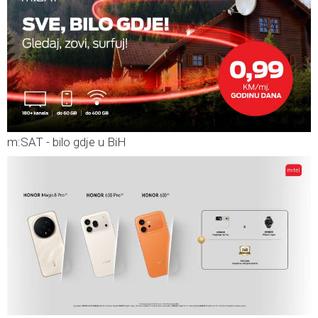
m:SAT - bilo gdje u BiH