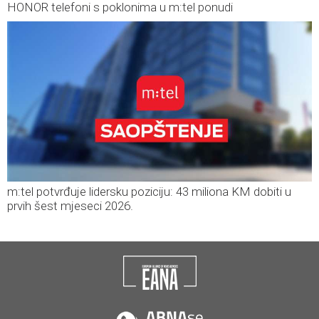
HONOR telefoni s poklonima u m:tel ponudi
m:tel potvrđuje lidersku poziciju: 43 miliona KM dobiti u
prvih šest mjeseci 2026.