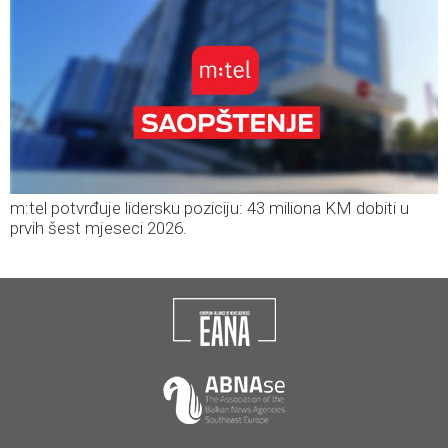
m:tel potvrđuje lidersku poziciju: 43 miliona KM dobiti u
prvih šest mjeseci 2026.