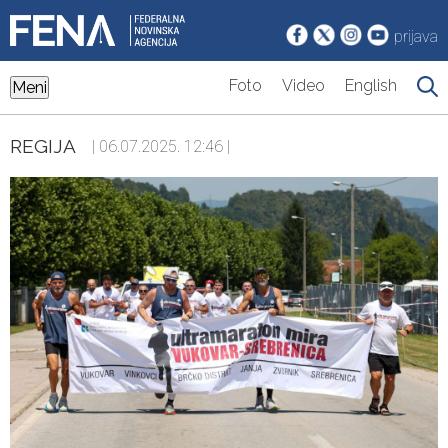
prijava
Foto
Video
English
Meni
REGIJA
| 06.07.2025. 12:46 |