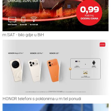
m:SAT - bilo gdje u BiH
HONOR telefoni s poklonima u m:tel ponudi