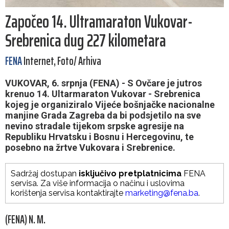
Započeo 14. Ultramaraton Vukovar-
Srebrenica dug 227 kilometara
FENA
Internet, Foto/ Arhiva
VUKOVAR, 6. srpnja (FENA) - S Ovčare je jutros
krenuo 14. Ultarmaraton Vukovar - Srebrenica
kojeg je organiziralo Vijeće bošnjačke nacionalne
manjine Grada Zagreba da bi podsjetilo na sve
nevino stradale tijekom srpske agresije na
Republiku Hrvatsku i Bosnu i Hercegovinu, te
posebno na žrtve Vukovara i Srebrenice.
Sadržaj dostupan
isključivo pretplatnicima
FENA
servisa. Za više informacija o načinu i uslovima
korištenja servisa kontaktirajte
marketing@fena.ba
.
(FENA) N. M.