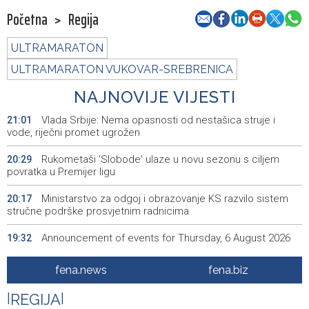
Početna
>
Regija
ULTRAMARATON
ULTRAMARATON VUKOVAR-SREBRENICA
NAJNOVIJE VIJESTI
Vlada Srbije: Nema opasnosti od nestašica struje i
21:01
vode, riječni promet ugrožen
Rukometaši 'Slobode' ulaze u novu sezonu s ciljem
20:29
povratka u Premijer ligu
Ministarstvo za odgoj i obrazovanje KS razvilo sistem
20:17
stručne podrške prosvjetnim radnicima
Announcement of events for Thursday, 6 August 2026
19:32
Rise in electric scooter injuries among children; Biloš:
19:26
fena.news
fena.biz
Head and facial injuries most common
|
REGIJA
|
Ministarstvo saobraćaja KS: Uskoro javna nabavka za
19:25