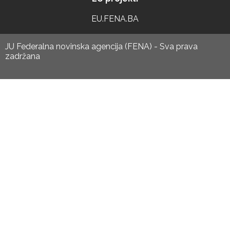
EU.FENA.BA
JU Federalna novinska agencija (FENA) - Sva prava
zadržana