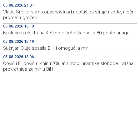
obnovu mosta u ulici Ive Andrića
05.08.2026 21:01
Vlada Srbije: Nema opasnosti od nestašica struje i vode, riječni
Pomozi.ba pomaže Gazi - Od početka 2026. podijeljeno
19:15
promet ugrožen
40.000 toplih obroka, u augustu nove aktivnosti
05.08.2026 16:10
Nuklearna elektrana Krško od četvrtka radi s 80 posto snage
Conference on representation of constituent peoples
19:12
and Others in BiH institutions on August 7
05.08.2026 15:19
Šušnjar: Oluja spasila BiH i omogućila mir
'Šetnica kulture' nastavljena modnom revijom i
19:12
predstavljanjem kozmetike
05.08.2026 13:06
Čović i Filipović u Kninu: 'Oluja' simbol hrvatske slobode i važna
prekretnica za mir u BiH
Prosecutor's Office indicts former Court of BiH
19:05
employee for alleged embezzlement