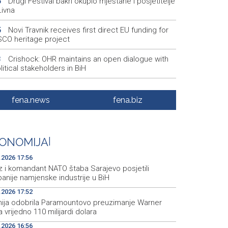
Drugi Festival bakri okupio mještane i posjetitelje
5
Livna
Novi Travnik receives first direct EU funding for
5
CO heritage project
Crishock: OHR maintains an open dialogue with
3
olitical stakeholders in BiH
Velika nagrada Britanije ostaje u MotoGP
2
ndaru do 2028. godine
fena.news
fena.biz
Španska krajnja ljevica i desnica ujedinjene protiv
9
ka kao suorganizatora SP 2030.
ONOMIJA
|
Grad Novi Travnik prvi put izravno dobio sredstva
7
pske unije
.2026 17:56
z i komandant NATO štaba Sarajevo posjetili
anije namjenske industrije u BiH
.2026 17:52
anija odobrila Paramountovo preuzimanje Warner
 vrijedno 110 milijardi dolara
.2026 16:56