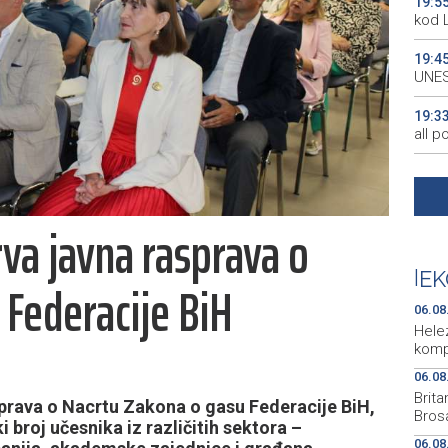
19:5
kod 
19:4
UNES
19:3
all p
19:3
kale
va javna rasprava o
19:2
Maro
|
EK
 Federacije BiH
19:2
Euro
06.08
Hele
komp
06.08
Brit
sprava o Nacrtu Zakona o gasu Federacije BiH,
Brosa
i broj učesnika iz različitih sektora –
06.08