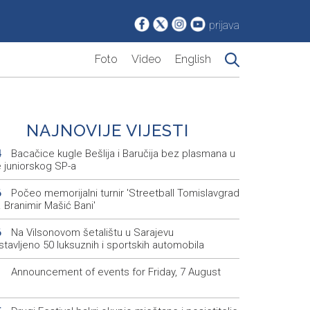
prijava
Foto
Video
English
NAJNOVIJE VIJESTI
Bacačice kugle Bešlija i Baručija bez plasmana u
4
e juniorskog SP-a
Počeo memorijalni turnir 'Streetball Tomislavgrad
6
 Branimir Mašić Bani'
Na Vilsonovom šetalištu u Sarajevu
6
tavljeno 50 luksuznih i sportskih automobila
Announcement of events for Friday, 7 August
1