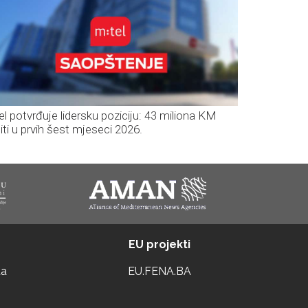
el potvrđuje lidersku poziciju: 43 miliona KM
iti u prvih šest mjeseci 2026.
EU projekti
ta
EU.FENA.BA