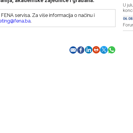
panija, akademske zajednice i građana.
U jul
konc
FENA servisa. Za više informacija o načinu i
06.08
eting@fena.ba
.
Foru