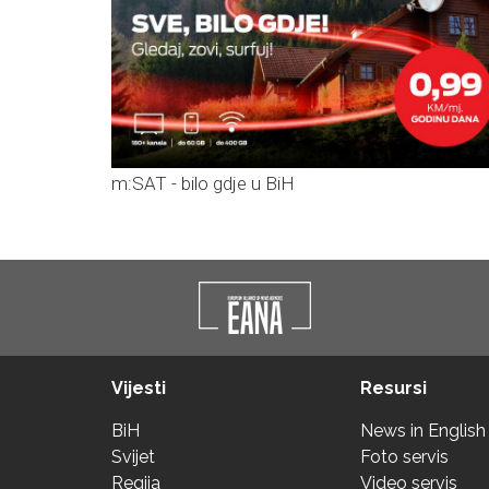
m:SAT - bilo gdje u BiH
Vijesti
Resursi
BiH
News in English
Svijet
Foto servis
Regija
Video servis