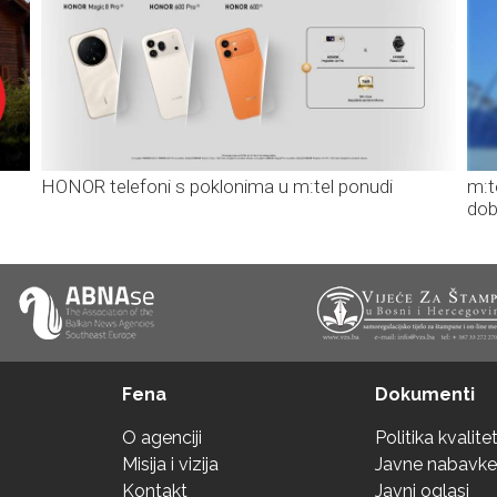
HONOR telefoni s poklonima u m:tel ponudi
m:t
dob
Fena
Dokumenti
O agenciji
Politika kvalite
Misija i vizija
Javne nabavke
Kontakt
Javni oglasi