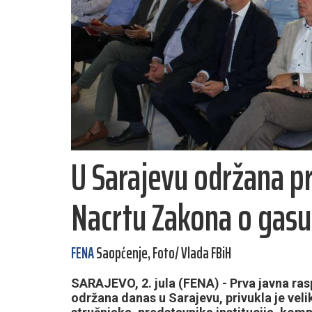
U Sarajevu održana pr
Nacrtu Zakona o gasu
FENA
Saopćenje, Foto/ Vlada FBiH
SARAJEVO, 2. jula (FENA) - Prva javna ra
održana danas u Sarajevu, privukla je velik