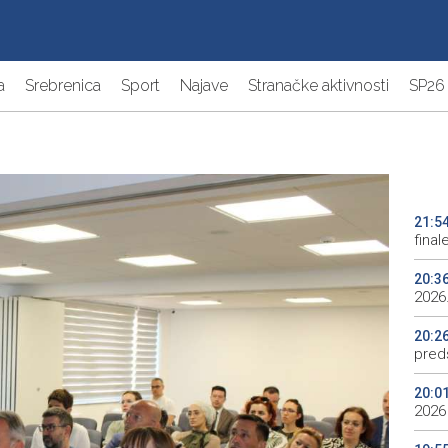
a
Srebrenica
Sport
Najave
Stranačke aktivnosti
SP26
21:5
final
20:3
2026.
20:2
preds
20:0
2026