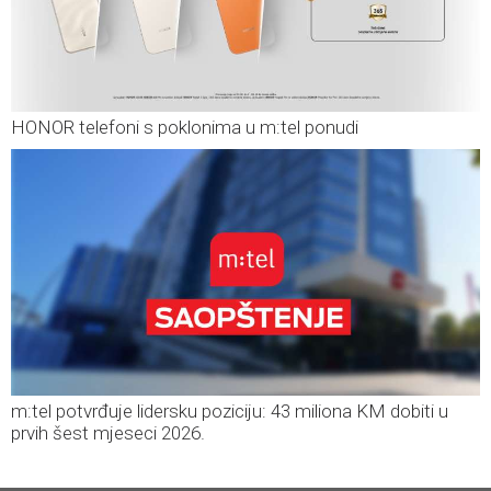
HONOR telefoni s poklonima u m:tel ponudi
m:tel potvrđuje lidersku poziciju: 43 miliona KM dobiti u
prvih šest mjeseci 2026.