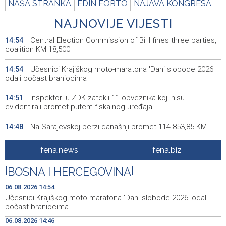
NAŠA STRANKA
EDIN FORTO
NAJAVA KONGRESA
NAJNOVIJE VIJESTI
Central Election Commission of BiH fines three parties,
14:54
coalition KM 18,500
Učesnici Krajiškog moto-maratona 'Dani slobode 2026'
14:54
odali počast braniocima
Inspektori u ZDK zatekli 11 obveznika koji nisu
14:51
evidentirali promet putem fiskalnog uređaja
Na Sarajevskoj berzi današnji promet 114.853,85 KM
14:48
Ovjera knjižica nije odobrovoljila zeničke rudare, u jami
14:48
fena.news
fena.biz
'Raspotočje' 11 ih protestira
|
BOSNA I HERCEGOVINA
|
Jubilarni 20. moto susreti sutra u Goraždu
14:46
06.08.2026 14:54
Reuters: Vjetrenica turistima pruža spas od vrućina, u
14:44
Učesnici Krajiškog moto-maratona 'Dani slobode 2026' odali
pećini tokom cijele godine 11 stepeni
počast braniocima
06.08.2026 14:46
Fire near Konjic threatens houses and railway lines, BiH
14:39