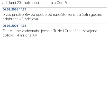
Jubilarni 20. moto susreti sutra u Goraždu
AF helicopter expected to be deployed
06.08.2026 14:37
Državljanstvo BiH za osobe od naročite koristi, u četiri
14:37
Državljanstvo BiH za osobe od naročite koristi, u četiri godine
godine odobrena 43 zahtjeva
odobrena 43 zahtjeva
06.08.2026 14:36
Za sisteme vodosnabdijevanja Tuzle i Gradačca
14:36
izdvojeno gotovo 14 miliona KM
Za sisteme vodosnabdijevanja Tuzle i Gradačca izdvojeno
gotovo 14 miliona KM