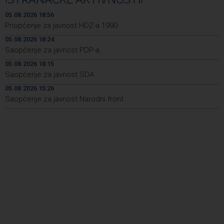
Kantonalni ured Zenica jedini prikupio više poreza nego
09:10
05.08.2026 18:56
prošle godine
Priopćenje za javnost HDZ-a 1990
05.08.2026 18:24
Travnik: Noć robotike privukla veliki broj građana (VIDEO)
09:09
Saopćenje za javnost PDP-a
Više požara zabilježeno u HNŽ-u, vatrogasci i dalje na
09:06
05.08.2026 18:15
terenu kod Konjica
Saopćenje za javnost SDA
Danas u BiH sunčano i vruće, temperature od 34 do 41
08:59
05.08.2026 15:26
stepen
Saopćenje za javnost Narodni front
POLITICO: Zašto ljudi žele posao u Evropskoj komisiji — i
08:58
zašto toliko mnogo njih završi nesretno?