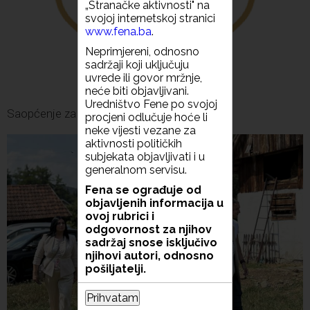
„Stranačke aktivnosti" na
svojoj internetskoj stranici
www.fena.ba
.
Neprimjereni, odnosno
sadržaji koji uključuju
uvrede ili govor mržnje,
neće biti objavljivani.
Uredništvo Fene po svojoj
Saopćenje za javnost SDS-a
procjeni odlučuje hoće li
neke vijesti vezane za
aktivnosti političkih
subjekata objavljivati i u
generalnom servisu.
Fena se ograđuje od
objavljenih informacija u
ovoj rubrici i
odgovornost za njihov
sadržaj snose isključivo
njihovi autori, odnosno
pošiljatelji.
Prihvatam