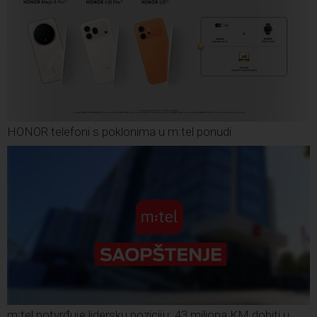
HONOR telefoni s poklonima u m:tel ponudi
m:tel potvrđuje lidersku poziciju: 43 miliona KM dobiti u