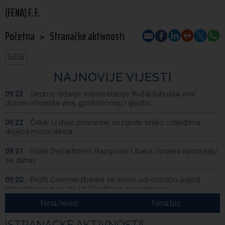
(FENA) F. F.
Početna
>
Stranačke aktivnosti
SDS
NAJNOVIJE VIJESTI
Sedmo izdanje manifestacije 'Kušaj ljubuška vina'
09:23
donosi vrhunska vina, gastronomiju i glazbu
Čitluk: U dvije prometne nezgode teško ozlijeđena
09:22
dvojica motociklista
State Department: Razgovori Libana i Izraela nastavljaju
09:21
se danas
Profit Commerzbanke se skoro udvostručio usljed
09:20
zahuktavanja ponude UniCredita za preuzimanje
fena.news
fena.biz
EUFOR izveo vježbu nedaleko od Foče, uoči vježbe 'Brzi
09:20
odgovor 2026'
|
STRANAČKE AKTIVNOSTI
|