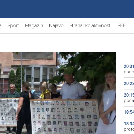
a
Sport
Magazin
Najave
Stranačke aktivnosti
SFF
20:3
osob
20:2
20:1
počas
18:5
18:3
prot