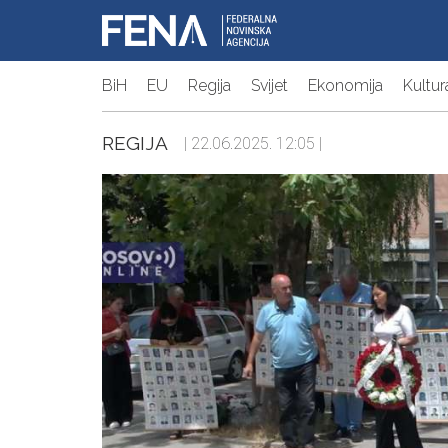
BiH
EU
Regija
Svijet
Ekonomija
Kultur
REGIJA
| 22.06.2025. 12:05 |