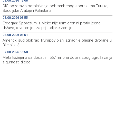
08.08.2026 12:08
'ELVIS, moj komšija' najbolji muzički dokumentarni film na
11:27
OIC pozdravio potpisivanje odbrambenog sporazuma Turske,
City film festu u Niškoj Banji
Saudijske Arabije i Pakistana
08.08.2026 08:55
Zračna luka Split rekordna u Hrvatskoj sa 770 tisuća
11:16
Erdogan: Sporazum iz Meke nije usmjeren ni protiv jedne
putnika u srpnju
države, otvoren je i za prijateljske zemlje
Svečani doček Zelenskog u Beogradu, u fokusu
11:09
08.08.2026 08:51
razgovora odnosi Srbije i Ukrajine
Američki sud blokirao Trumpov plan izgradnje plesne dvorane u
Bijeloj kući
U ŽZH brojne vatrogasne intervencije, najveći požar u
10:54
07.08.2026 15:58
Kongori
Meta kažnjena sa dodatnih 567 miliona dolara zbog ugrožavanja
sigurnosti djece