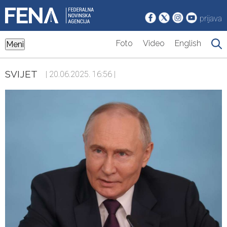
prijava
Foto
Video
English
Meni
SVIJET
| 20.06.2025. 16:56 |