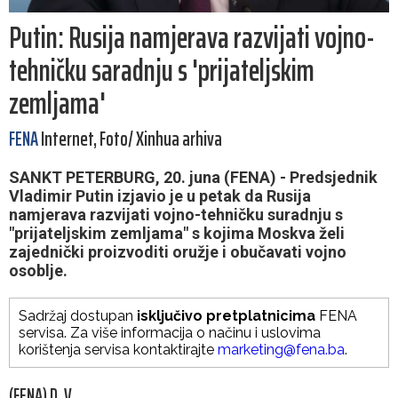
Putin: Rusija namjerava razvijati vojno-
tehničku saradnju s 'prijateljskim
zemljama'
FENA
Internet, Foto/ Xinhua arhiva
SANKT PETERBURG, 20. juna (FENA) - Predsjednik
Vladimir Putin izjavio je u petak da Rusija
namjerava razvijati vojno-tehničku suradnju s
"prijateljskim zemljama" s kojima Moskva želi
zajednički proizvoditi oružje i obučavati vojno
osoblje.
Sadržaj dostupan
isključivo pretplatnicima
FENA
servisa. Za više informacija o načinu i uslovima
korištenja servisa kontaktirajte
marketing@fena.ba
.
(FENA) D. V.