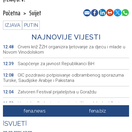
Početna
>
Svijet
IZJAVA
PUTIN
NAJNOVIJE VIJESTI
Crveni križ ŽZH organizira ljetovanje za djecu i mlade u
12:48
Novom Vinodolskom
Saopćenje za javnost Republikanci BiH
12:39
OIC pozdravio potpisivanje odbrambenog sporazuma
12:08
Turske, Saudijske Arabije i Pakistana
Zatvoren Festival prijateljstva u Goraždu
12:04
Hrvatska: Sudar teretnog i putničkog vlaka kod Svetog
11:52
Ivana Žabnog, ima ozlijeđenih
fena.news
fena.biz
Prometna nezgoda kod Udore, promet na cesti Stolac
11:44
|
SVIJET
|
– Neum potpuno obustavljen