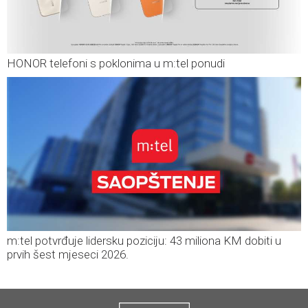
HONOR telefoni s poklonima u m:tel ponudi
m:tel potvrđuje lidersku poziciju: 43 miliona KM dobiti u
prvih šest mjeseci 2026.