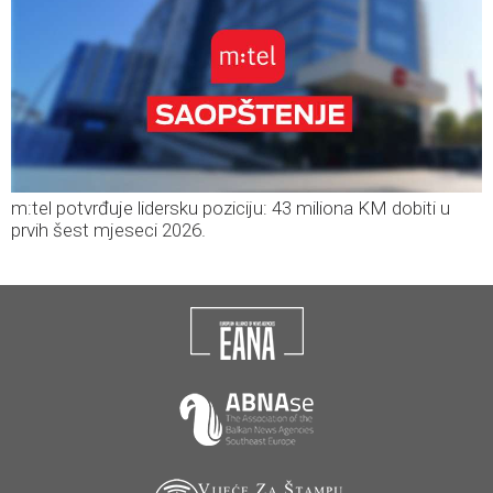
m:tel potvrđuje lidersku poziciju: 43 miliona KM dobiti u
prvih šest mjeseci 2026.