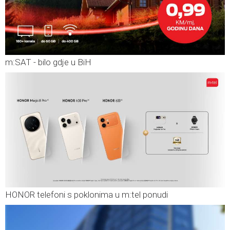
m:SAT - bilo gdje u BiH
HONOR telefoni s poklonima u m:tel ponudi