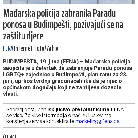
Mađarska policija zabranila Paradu
ponosa u Budimpešti, pozivajući se na
zaštitu djece
FENA
Internet, Foto/ Arhiv
BUDIMPEŠTA, 19. juna (FENA) – Mađarska policija
saopćila je u četvrtak da zabranjuje Paradu ponosa
LGBTQ+ zajednice u Budimpešti, planiranu za 28.
juni, uprkos tvrdnji gradonačelnika da je riječ o
općinskom događaju koji ne zahtijeva dozvole
vlasti.
Sadržaj dostupan
isključivo pretplatnicima
FENA
servisa. Za više informacija o načinu i uslovima
korištenja servisa kontaktirajte
marketing@fena.ba
.
(FENA) F. F.