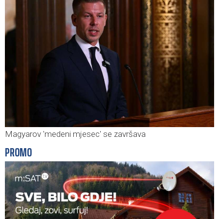
Magyarov 'medeni mjesec' se završava
PROMO