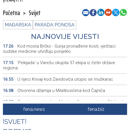
Početna
>
Svijet
MAĐARSKA
PARADA PONOSA
NAJNOVIJE VIJESTI
Kod mosta Brčko - Gunja pronađene kosti, vještaci
17:26
sudske medicine utvrđuju porijeklo
'Pekijada' u Varešu okupila 37 ekipa iz četiri države
17:15
regiona
U rijeci Krivaji kod Zavidovića utopio se muškarac
16:55
Otvorena džamija u Milatkovićima kod Čajniča
16:08
Zmajice se okupile u Mostaru: Reprezentacija BiH kreće
15:55
po novu mediteransku priču
fena.news
fena.biz
SFF - Specijalna predfestivalska projekcija restauriranog
15:55
|
SVIJET
|
filma 'Žena s krajolikom' Ivice Matića