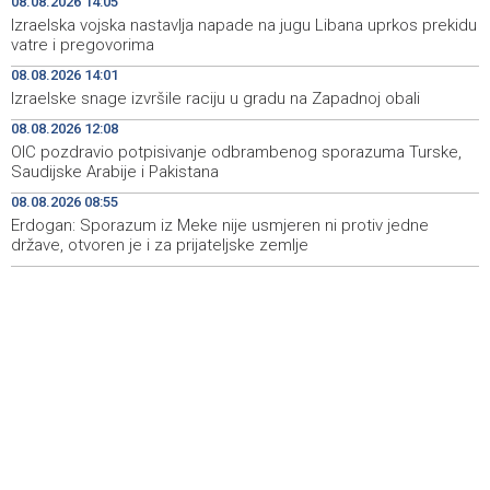
08.08.2026 14:05
Požar kod Konjica i dalje aktivan, stanje bolje nego
15:37
Izraelska vojska nastavlja napade na jugu Libana uprkos prekidu
jutros
vatre i pregovorima
08.08.2026 14:01
Dokumentarac 'Bulevar Ivice Osima' osvojio nagradu na
15:27
Izraelske snage izvršile raciju u gradu na Zapadnoj obali
City Festu u Niškoj Banji
08.08.2026 12:08
Konjic ugostio 23 folklorna društva na 26.
15:09
OIC pozdravio potpisivanje odbrambenog sporazuma Turske,
Međunarodnom festivalu ‘Konjička sehara’
Saudijske Arabije i Pakistana
08.08.2026 08:55
Vozači u HBŽ-u pozvani na oprez zbog divljih konja na
15:05
cestama
Erdogan: Sporazum iz Meke nije usmjeren ni protiv jedne
države, otvoren je i za prijateljske zemlje