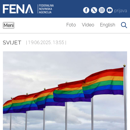
prijava
Foto
Video
English
Meni
SVIJET
| 19.06.2025. 13:55 |