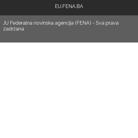
EU.FENA.BA
JU Federalna novinska agencija (FENA) - Sva prava
zadržana