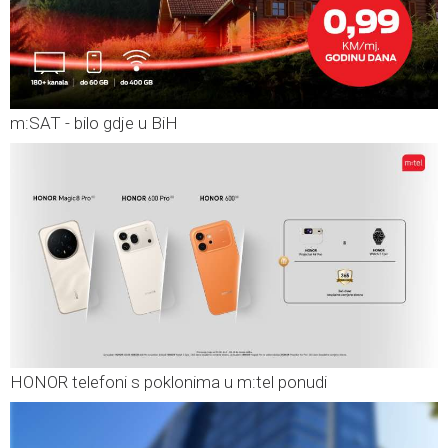
m:SAT - bilo gdje u BiH
HONOR telefoni s poklonima u m:tel ponudi