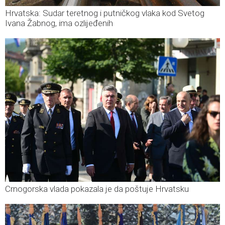
Hrvatska: Sudar teretnog i putničkog vlaka kod Svetog
Ivana Žabnog, ima ozlijeđenih
Crnogorska vlada pokazala je da poštuje Hrvatsku