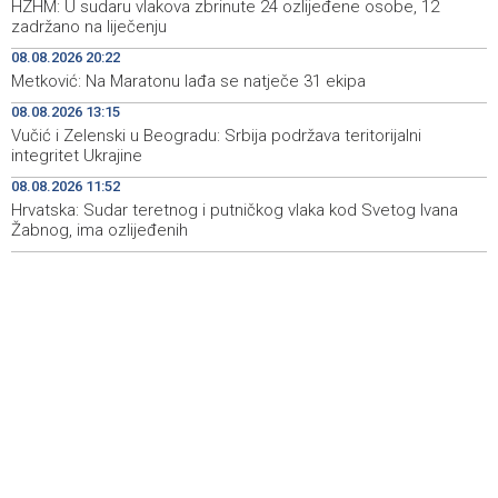
HZHM: U sudaru vlakova zbrinute 24 ozlijeđene osobe, 12
FBiH nema objedinjene podatke o povučenom i
10:09
zadržano na liječenju
uništenom mesu, prekršaji utvrđeni u 40 kontrola
08.08.2026 20:22
Metković: Na Maratonu lađa se natječe 31 ekipa
Marija Šerifović pred više hiljada posjetitelja na Piroti
10:03
zatvorila 'Dane dijaspore 2026' u Travniku
08.08.2026 13:15
Vučić i Zelenski u Beogradu: Srbija podržava teritorijalni
Kušljugić: Sprječavanje dehidracije i pregrijavanja ključni
09:28
integritet Ukrajine
za očuvanje zdravlja srca tokom vrućina
08.08.2026 11:52
Hrvatska: Sudar teretnog i putničkog vlaka kod Svetog Ivana
U jami 'Raspotočje' petu noć prenoćilo devet zeničkih
09:27
rudara
Žabnog, ima ozlijeđenih