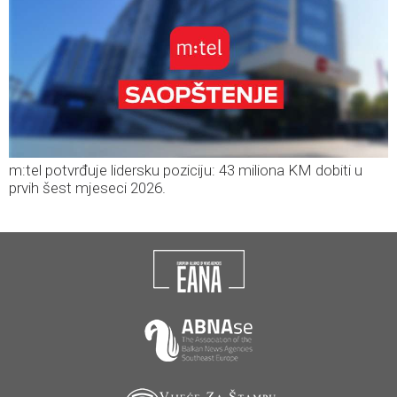
m:tel potvrđuje lidersku poziciju: 43 miliona KM dobiti u
prvih šest mjeseci 2026.