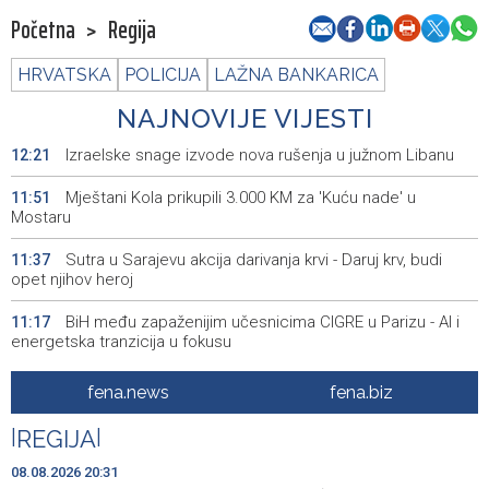
Početna
>
Regija
HRVATSKA
POLICIJA
LAŽNA BANKARICA
NAJNOVIJE VIJESTI
Izraelske snage izvode nova rušenja u južnom Libanu
12:21
Mještani Kola prikupili 3.000 KM za 'Kuću nade' u
11:51
Mostaru
Sutra u Sarajevu akcija darivanja krvi - Daruj krv, budi
11:37
opet njihov heroj
BiH među zapaženijim učesnicima CIGRE u Parizu - AI i
11:17
energetska tranzicija u fokusu
Pezer već sutra nastupa u kvalifikacijama, vjeruje da će i
10:28
fena.news
fena.biz
navečer biti u finalu EP-a u Birminghamu
|
REGIJA
|
Ballian: Neopravdana sječa stabala a grad zbog manjka
10:16
drveća sve topliji
08.08.2026 20:31