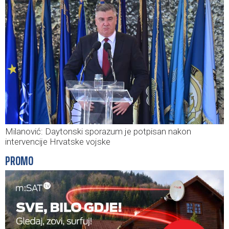
Milanović: Daytonski sporazum je potpisan nakon
intervencije Hrvatske vojske
PROMO