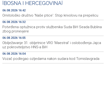
|
BOSNA I HERCEGOVINA
|
Obilježavanje 31. obljetnice VRO 'Maestral' i oslobođenja
16:05
Jajca uz pokroviteljstvo HNS-a BiH
06.08.2026 16:42
Ornitološko društvo 'Naše ptice': Stop krivolovu na prepelicu
Vozač podlegao ozljedama nakon sudara kod
16:04
06.08.2026 16:32
Tomislavgrada
Potvrđena optužnica protiv službenika Suda BiH Seada Bublina
zbog pronevjere
Ukrajinski sud osumnjičio za korupciju bivšu
15:51
ambasadoricu u SAD-u
06.08.2026 16:05
Obilježavanje 31. obljetnice VRO 'Maestral' i oslobođenja Jajca
Završeno je ovogodišnje izdanje Mladifesta koje je
15:51
uz pokroviteljstvo HNS-a BiH
okupilo mlade iz 73 zemlje svijeta
06.08.2026 16:04
Vozač podlegao ozljedama nakon sudara kod Tomislavgrada
Toplotni val primorao Rumuniju i Mađarsku na mjere
15:48
štednje električne energije