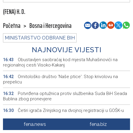
(FENA) H. D.
Početna
>
Bosna i Hercegovina
MINISTARSTVO ODBRANE BIH
NAJNOVIJE VIJESTI
Obustavljen saobraćaj kod mjesta Muhašinovići na
16:43
regionalnoj cesti Visoko-Kakanj
Ornitološko društvo 'Naše ptice': Stop krivolovu na
16:42
prepelicu
Potvrđena optužnica protiv službenika Suda BiH Seada
16:32
Bublina zbog pronevjere
Četiri igrača Zrinjskog na dvojnoj registraciji u GOŠK-u
16:30
Srbija: Sindikat traži da zaštita radnika na visokim
16:14
fena.news
fena.biz
temperaturama uđe u zakon