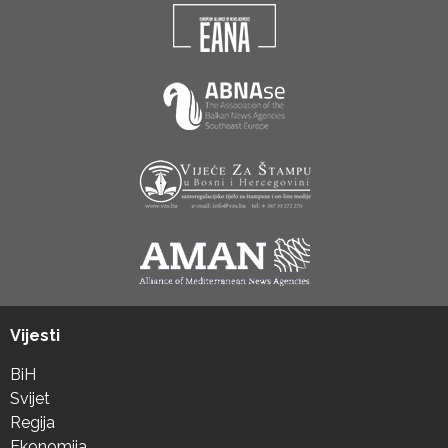
Vijesti
BiH
Svijet
Regija
Ekonomija