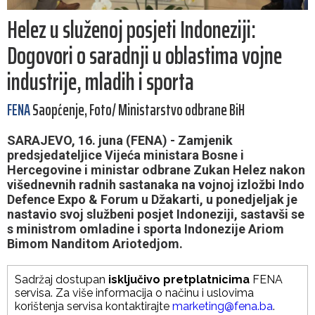
Helez u služenoj posjeti Indoneziji:
Dogovori o saradnji u oblastima vojne
industrije, mladih i sporta
FENA
Saopćenje, Foto/ Ministarstvo odbrane BiH
SARAJEVO, 16. juna (FENA) - Zamjenik
predsjedateljice Vijeća ministara Bosne i
Hercegovine i ministar odbrane Zukan Helez nakon
višednevnih radnih sastanaka na vojnoj izložbi Indo
Defence Expo & Forum u Džakarti, u ponedjeljak je
nastavio svoj službeni posjet Indoneziji, sastavši se
s ministrom omladine i sporta Indonezije Ariom
Bimom Nanditom Ariotedjom.
Sadržaj dostupan
isključivo pretplatnicima
FENA
servisa. Za više informacija o načinu i uslovima
korištenja servisa kontaktirajte
marketing@fena.ba
.