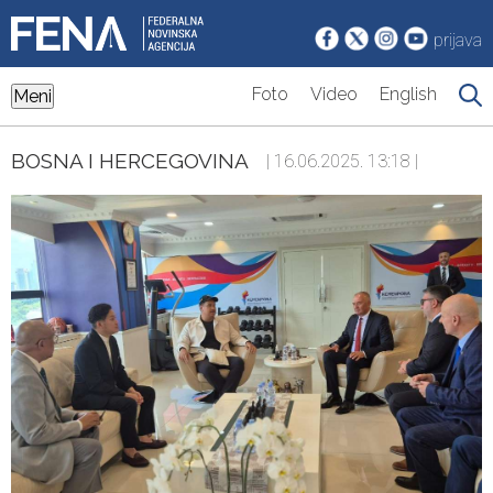
prijava
Foto
Video
English
Meni
BOSNA I HERCEGOVINA
| 16.06.2025. 13:18 |