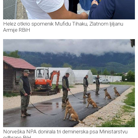
Helez otkrio spomenik Mufidu Tihaku, Zlatnom ljiljanu
Armije RBiH
Norveška NPA donirala tri deminerska psa Ministarstvu
odbrane BiH