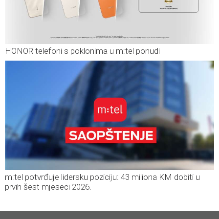
HONOR telefoni s poklonima u m:tel ponudi
m:tel potvrđuje lidersku poziciju: 43 miliona KM dobiti u
prvih šest mjeseci 2026.