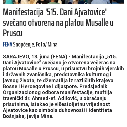
Manifestacija '515. Dani Ajvatovice'
svečano otvorena na platou Musalle u
Pruscu
FENA
Saopćenje, Foto/ Mina
SARAJEVO, 13. juna (FENA) - Manifestacija „515.
Dani Ajvatovice“ svečano je otvorena večeras na
platou Musalle u Pruscu, u prisustvu brojnih vjerskih
i državnih zvaničnika, predstavnika kulturnog i
javnog života, te džematlija iz različitih krajeva
Bosne i Hercegovine i dijaspore. Predsjednik
Organizacionog odbora manifestacije, muftija
travnički dr. Ahmed-ef. Adilović, u obraćanju
prisutnima, istakao je višestoljetnu vrijednost
Ajvatovice kao simbola duhovnosti i identiteta
Bošnjaka, javlja Mina.