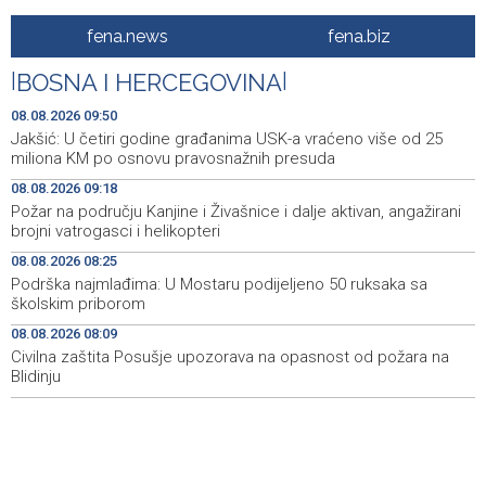
Erdogan: Sporazum iz Meke nije usmjeren ni protiv
08:55
fena.news
fena.biz
jedne države, otvoren je i za prijateljske zemlje
|
BOSNA I HERCEGOVINA
|
Američki sud blokirao Trumpov plan izgradnje plesne
08:51
dvorane u Bijeloj kući
08.08.2026 09:50
Jakšić: U četiri godine građanima USK-a vraćeno više od 25
Danas sunčano, tokom dana umjeren porast noblake,
08:39
miliona KM po osnovu pravosnažnih presuda
praćen pljuskovima i grmljavinom
08.08.2026 09:18
Požar na području Kanjine i Živašnice i dalje aktivan, angažirani
Duge kolone vozila na graničnim prelazim na izlazu iz
08:34
brojni vatrogasci i helikopteri
BiH
08.08.2026 08:25
Deset zeničkih rudara četvrtu noć ostali u jami
08:29
Podrška najmlađima: U Mostaru podijeljeno 50 ruksaka sa
Raspotočje
školskim priborom
08.08.2026 08:09
Podrška najmlađima: U Mostaru podijeljeno 50 ruksaka
08:25
sa školskim priborom
Civilna zaštita Posušje upozorava na opasnost od požara na
Blidinju