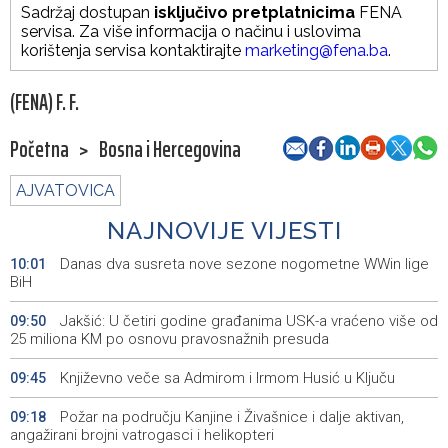
Sadržaj dostupan
isključivo pretplatnicima
FENA
servisa. Za više informacija o načinu i uslovima
korištenja servisa kontaktirajte
marketing@fena.ba
.
(FENA) F. F.
Početna
>
Bosna i Hercegovina
AJVATOVICA
NAJNOVIJE VIJESTI
Danas dva susreta nove sezone nogometne WWin lige
10:01
BiH
Jakšić: U četiri godine građanima USK-a vraćeno više od
09:50
25 miliona KM po osnovu pravosnažnih presuda
Književno veče sa Admirom i Irmom Husić u Ključu
09:45
Požar na području Kanjine i Živašnice i dalje aktivan,
09:18
angažirani brojni vatrogasci i helikopteri