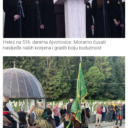
Helez na 516. danima Ajvotovice: Moramo čuvati
naslijeđe naših korijena i graditi bolju budućnost