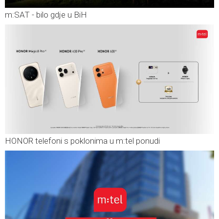
m:SAT - bilo gdje u BiH
HONOR telefoni s poklonima u m:tel ponudi