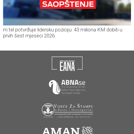
m:tel potvrđuje lidersku poziciju: 43 miliona KM dobiti u
prvih šest mjeseci 2026.