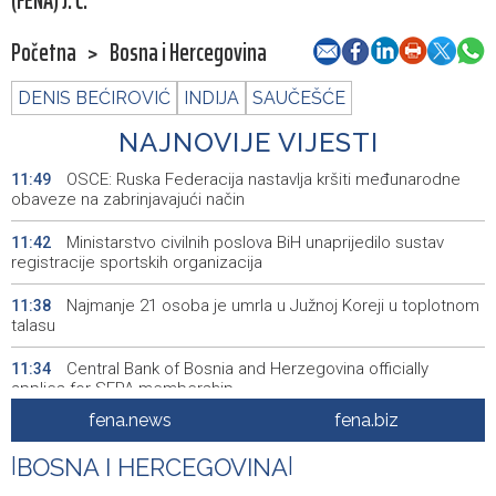
(FENA) J. Č.
Početna
>
Bosna i Hercegovina
DENIS BEĆIROVIĆ
INDIJA
SAUČEŠĆE
NAJNOVIJE VIJESTI
OSCE: Ruska Federacija nastavlja kršiti međunarodne
11:49
obaveze na zabrinjavajući način
Ministarstvo civilnih poslova BiH unaprijedilo sustav
11:42
registracije sportskih organizacija
Najmanje 21 osoba je umrla u Južnoj Koreji u toplotnom
11:38
talasu
Central Bank of Bosnia and Herzegovina officially
11:34
applies for SEPA membership
fena.news
fena.biz
Forto: Profesionalni vozači ne mogu više čekati –
11:25
Evropskoj komisiji ponudili smo provodivo rješenje
|
BOSNA I HERCEGOVINA
|
Misija OSCE u BiH - Novinari moraju imati mogućnost da
11:20