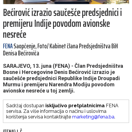
Bećirović izrazio saučešće predsjednici i
premijeru Indije povodom avionske
nesreće
FENA
Saopćenje, Foto/ Kabinet člana Predsjedništva BiH
Denisa Bećirovića
SARAJEVO, 13. juna (FENA) - Član Predsjedništva
Bosne i Hercegovine Denis Bećirović izrazio je
saučešće predsjednici Republike Indije Droupadi
Murmu i premijeru Narendra Modiju povodom
avionske nesreće u toj zemlji.
Sadržaj dostupan
isključivo pretplatnicima
FENA
servisa. Za više informacija o načinu i uslovima
korištenja servisa kontaktirajte
marketing@fena.ba
.