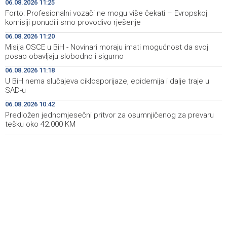
06.08.2026 11:25
svoj posao obavljaju slobodno i sigurno
Forto: Profesionalni vozači ne mogu više čekati – Evropskoj
komisiji ponudili smo provodivo rješenje
U BiH nema slučajeva ciklosporijaze, epidemija i dalje
11:18
06.08.2026 11:20
traje u SAD-u
Misija OSCE u BiH - Novinari moraju imati mogućnost da svoj
posao obavljaju slobodno i sigurno
Ulysses obilježava završetak "Kralja Leara" nakon 26
11:14
sezona
06.08.2026 11:18
U BiH nema slučajeva ciklosporijaze, epidemija i dalje traje u
Sjeverna Koreja ispalila neidentifikovani projektil prema
11:07
SAD-u
moru
06.08.2026 10:42
Predložen jednomjesečni pritvor za osumnjičenog za prevaru
Sunčano i vruće narednih dana, u popodnevnim
11:00
satima izgledni lokalni pljuskovi
tešku oko 42.000 KM