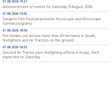
07.08.2026 19:21
Najave događaja za 8. 8. 2026. godine (subota)
19:00
Announcement of events for Saturday, 8 August 2026
07.08.2026 19:03
Fire breaks out across more than 40 hectares in Grude,
18:58
Sarajevo Film Festival presents Kinoscope and Kinoscope
firefighters and Air Tractors on the ground
Surreal programs
Zelenski doputovao u Beograd, sutra sastanak s
18:55
07.08.2026 18:58
Vučićem
Fire breaks out across more than 40 hectares in Grude,
firefighters and Air Tractors on the ground
Second Air Tractor joins firefighting efforts in Konjic,
18:32
07.08.2026 18:32
third expected on Saturday
Second Air Tractor joins firefighting efforts in Konjic, third
expected on Saturday