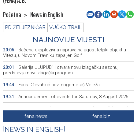
(FENA) A. B.
Početna
>
News in English
PD ŽELJEZNIČAR
VUČKO TRAIL
NAJNOVIJE VIJESTI
Bačena eksplozivna naprava na ugostiteljski objekt u
20:06
Vitezu, u Novom Travniku zapaljen Golf
Galerija ULUPUBiH otvara novu izlagačku sezonu,
20:01
predstavlja novi izlagački program
Faris Dževahirić novi nogometaš Veleža
19:44
Announcement of events for Saturday, 8 August 2026
19:21
Rudari Milanovića ubijedili da ode kući, Memčić se već
19:10
ponovo vratio u jamu 'Raspotočje'
fena.news
fena.biz
Sarajevo Film Festival presents Kinoscope and
19:03
|
NEWS IN ENGLISH
|
Kinoscope Surreal programs