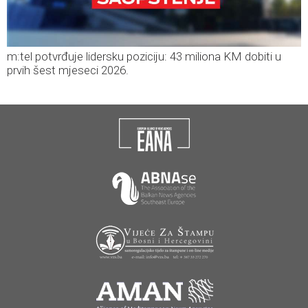
m:tel potvrđuje lidersku poziciju: 43 miliona KM dobiti u
prvih šest mjeseci 2026.