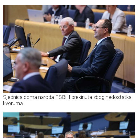
Sjednica doma naroda PSBiH prekinuta zbog nedostatka
kvoruma