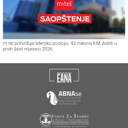
m:tel potvrđuje lidersku poziciju: 43 miliona KM dobiti u
prvih šest mjeseci 2026.