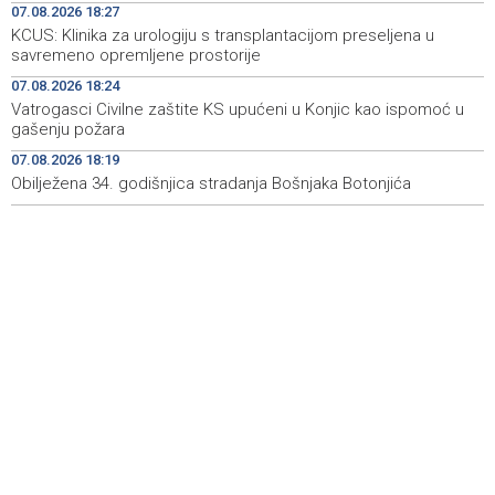
07.08.2026 18:27
Rudari Milanovića ubijedili da ode kući, Memčić se već
19:10
KCUS: Klinika za urologiju s transplantacijom preseljena u
ponovo vratio u jamu 'Raspotočje'
savremeno opremljene prostorije
Sarajevo Film Festival presents Kinoscope and
19:03
07.08.2026 18:24
Kinoscope Surreal programs
Vatrogasci Civilne zaštite KS upućeni u Konjic kao ispomoć u
gašenju požara
Najave događaja za 8. 8. 2026. godine (subota)
19:00
07.08.2026 18:19
Obilježena 34. godišnjica stradanja Bošnjaka Botonjića