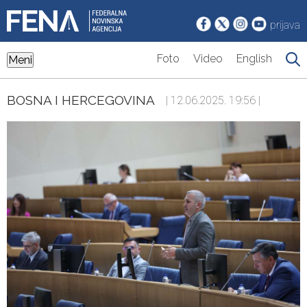
prijava
Foto
Video
English
Meni
BOSNA I HERCEGOVINA
| 12.06.2025. 19:56 |