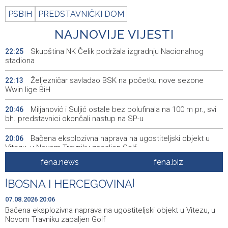
PSBIH
PREDSTAVNIČKI DOM
NAJNOVIJE VIJESTI
Skupština NK Čelik podržala izgradnju Nacionalnog
22:25
stadiona
Željezničar savladao BSK na početku nove sezone
22:13
Wwin lige BiH
Miljanović i Suljić ostale bez polufinala na 100 m pr., svi
20:46
bh. predstavnici okončali nastup na SP-u
Bačena eksplozivna naprava na ugostiteljski objekt u
20:06
Vitezu, u Novom Travniku zapaljen Golf
fena.news
fena.biz
Galerija ULUPUBiH otvara novu izlagačku sezonu,
20:01
predstavlja novi izlagački program
|
BOSNA I HERCEGOVINA
|
Faris Dževahirić novi nogometaš Veleža
19:44
07.08.2026 20:06
Bačena eksplozivna naprava na ugostiteljski objekt u Vitezu, u
Announcement of events for Saturday, 8 August 2026
19:21
Novom Travniku zapaljen Golf