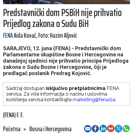
Predstavnički dom PSBiH nije prihvatio
Prijedlog zakona o Sudu BiH
FENA
Aida Kovač, Foto: Hazim Aljović
SARAJEVO, 12. juna (FENA) - Predstavnički dom
Parlamentarne skupštine Bosne i Hercegovine na
današnjoj sjednici nije prihvatio principe Prijedloga
zakona o Sudu Bosne i Hercegovine, čiji je
predlagač poslanik Predrag Kojović.
Sadržaj dostupan
isključivo pretplatnicima
FENA
servisa. Za više informacija o načinu i uslovima
korištenja servisa kontaktirajte
marketing@fena.ba
.
(FENA) F. F.
Početna
>
Bosna i Hercegovina