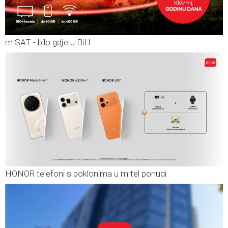
m:SAT - bilo gdje u BiH
HONOR telefoni s poklonima u m:tel ponudi