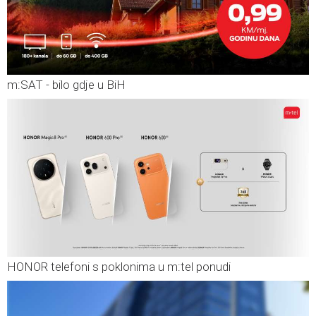
m:SAT - bilo gdje u BiH
HONOR telefoni s poklonima u m:tel ponudi