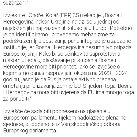
suzdržanih.
Izvjestitelj Ondřej Kolář (EPP, CS) rekao je: „Bosna i
Hercegovina, nakon Ukrajine, nalazi se u jednoj od
najsloženijih i najizazovnijih situacija u Europi. Potrebno
je da identificiramo i provedemo mehanizme za
podršku zemlji u postizanju pune integracije u zapadne
institucije, jer Bosna i Hercegovina nesumnjivo pripada
Europskoj uniji. Kako bi se učinkovito suprotstavila
ruskom utjecaju, olakšavanje pristupanja Bosne i
Hercegovine mora biti prioritet. Iako se izvješće o
kojem smo danas raspravljali fokusira na 2023. i 2024.
godinu, jasno je da Rusija ostaje aktivno predana
ometanju približavanja zemlje EU. Slijedom toga, Bosna
i Hercegovina mora biti uvjerena da EU ima mnogo toga
za ponuditi.“
Izvješće će sada biti podneseno na glasanje u
Europskom parlamentu tijekom nadolazeće plenarne
sjednice, priopćeno je iz Vanjskopolitičkog odbora
Europskog parlamenta.