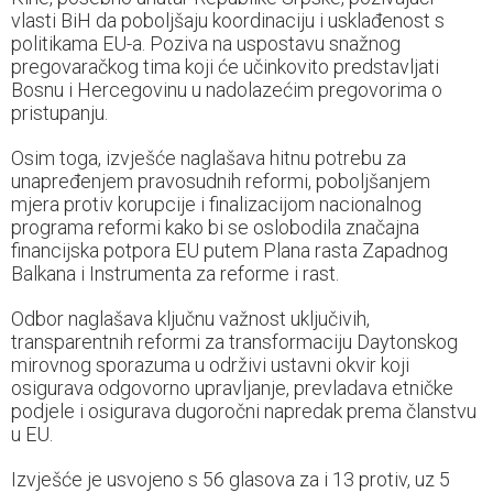
vlasti BiH da poboljšaju koordinaciju i usklađenost s
politikama EU-a. Poziva na uspostavu snažnog
pregovaračkog tima koji će učinkovito predstavljati
Bosnu i Hercegovinu u nadolazećim pregovorima o
pristupanju.
Osim toga, izvješće naglašava hitnu potrebu za
unapređenjem pravosudnih reformi, poboljšanjem
mjera protiv korupcije i finalizacijom nacionalnog
programa reformi kako bi se oslobodila značajna
financijska potpora EU putem Plana rasta Zapadnog
Balkana i Instrumenta za reforme i rast.
Odbor naglašava ključnu važnost uključivih,
transparentnih reformi za transformaciju Daytonskog
mirovnog sporazuma u održivi ustavni okvir koji
osigurava odgovorno upravljanje, prevladava etničke
podjele i osigurava dugoročni napredak prema članstvu
u EU.
Izvješće je usvojeno s 56 glasova za i 13 protiv, uz 5