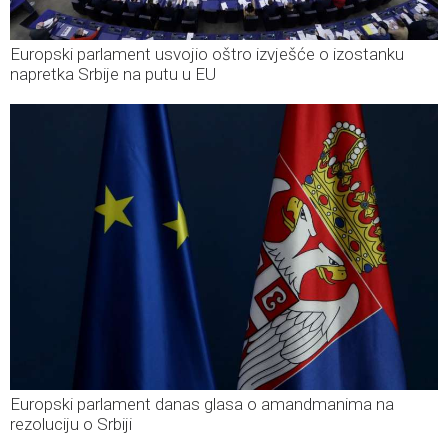
Europski parlament usvojio oštro izvješće o izostanku
napretka Srbije na putu u EU
Europski parlament danas glasa o amandmanima na
rezoluciju o Srbiji