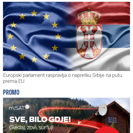
Europski parlament raspravlja o napretku Srbije na putu
prema EU
PROMO