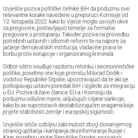
Izvješće poziva političke čelnike BiH da poduzmu sve
relevantne korake navedene u preporuci Komisije od
12. listopada 2022. kako bi Vijeće moglo usvojiti okvir
za pregovore, postavljajući temelje za formalne
pregovore o pristupanju. Također poziva na provedbu
potrebnih ustavnih i izbornih reformi te na napore za
jačanje demokratskih institucija, vladavine prava te
borbu protiv korupcije i organiziranog kriminala.
Odbor oštro osuđuje razdornu retoriku i secesionističke
politike, posebno one koje promiču Milorad Dodik i
vodstvo Republike Srpske, upozoravajući da te akcije
potkopavaju ustavni poredak BiH i izglede za integraciju
u EU. Poziva države članice EU-a i Komisiju da
poduzmu odlučne mjere, uključujući ciljane sankcije,
kako bi se suprotstavili destabilizirajućim snagama koje
prijete stabilnosti zemlje i europskoj sigurnosti.
Izvješće ističe ozbiljnu zabrinutost zbog zlonamjernog
stranog uplitanja i kampanja dezinformiranja Rusije i
Kine, posebno unutar Republike Srpske, pozivajući