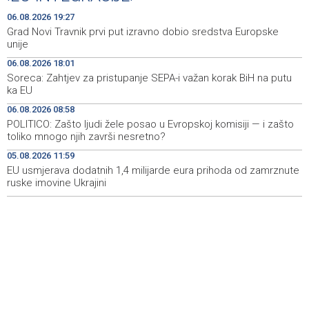
Najave događaja za 8. 8. 2026. godine (subota)
08:25
06.08.2026 19:27
Grad Novi Travnik prvi put izravno dobio sredstva Europske
Etnofest Didak čuva hercegovačku tradiciju kroz
08:20
unije
pjesmu, običaje i gastronomiju
06.08.2026 18:01
Soreca: Zahtjev za pristupanje SEPA-i važan korak BiH na putu
Civilna zaštita Posušje upozorava na opasnost od
08:09
ka EU
požara na Blidinju
06.08.2026 08:58
Skupština NK Čelik podržala izgradnju Nacionalnog
22:25
POLITICO: Zašto ljudi žele posao u Evropskoj komisiji — i zašto
stadiona
toliko mnogo njih završi nesretno?
05.08.2026 11:59
Željezničar savladao BSK na početku nove sezone
22:13
Wwin lige BiH
EU usmjerava dodatnih 1,4 milijarde eura prihoda od zamrznute
ruske imovine Ukrajini