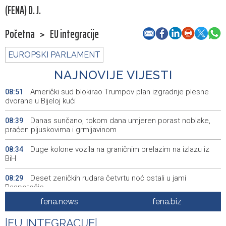
(FENA) D. J.
Početna
>
EU integracije
EUROPSKI PARLAMENT
NAJNOVIJE VIJESTI
Američki sud blokirao Trumpov plan izgradnje plesne
08:51
dvorane u Bijeloj kući
Danas sunčano, tokom dana umjeren porast noblake,
08:39
praćen pljuskovima i grmljavinom
Duge kolone vozila na graničnim prelazim na izlazu iz
08:34
BiH
Deset zeničkih rudara četvrtu noć ostali u jami
08:29
Raspotočje
fena.news
fena.biz
Podrška najmlađima: U Mostaru podijeljeno 50 ruksaka
08:25
sa školskim priborom
|
EU INTEGRACIJE
|