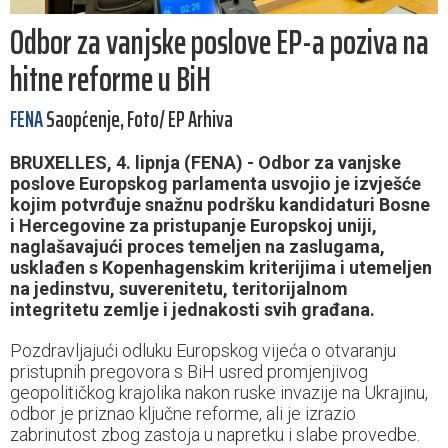
Odbor za vanjske poslove EP-a poziva na
hitne reforme u BiH
FENA
Saopćenje, Foto/ EP Arhiva
BRUXELLES, 4. lipnja (FENA) - Odbor za vanjske
poslove Europskog parlamenta usvojio je izvješće
kojim potvrđuje snažnu podršku kandidaturi Bosne
i Hercegovine za pristupanje Europskoj uniji,
naglašavajući proces temeljen na zaslugama,
usklađen s Kopenhagenskim kriterijima i utemeljen
na jedinstvu, suverenitetu, teritorijalnom
integritetu zemlje i jednakosti svih građana.
Pozdravljajući odluku Europskog vijeća o otvaranju
pristupnih pregovora s BiH usred promjenjivog
geopolitičkog krajolika nakon ruske invazije na Ukrajinu,
odbor je priznao ključne reforme, ali je izrazio
zabrinutost zbog zastoja u napretku i slabe provedbe.