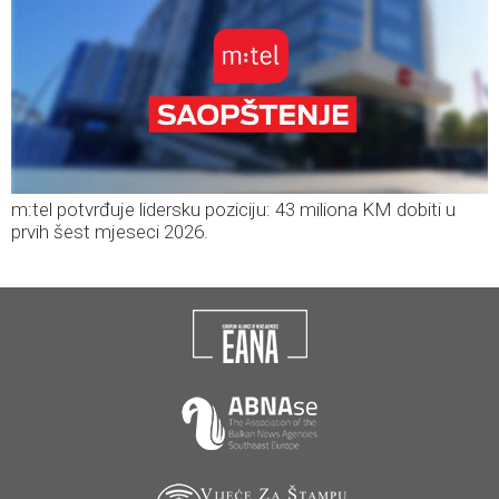
m:tel potvrđuje lidersku poziciju: 43 miliona KM dobiti u
prvih šest mjeseci 2026.