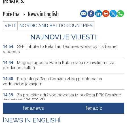
(FENA) A. B.
Početna
>
News in English
VISIT
NORDIC AND BALTIC COUNTRIES
NAJNOVIJE VIJESTI
SFF Tribute to Béla Tarr features works by his former
14:54
students
Magoda ugostio Halida Kuburovića i zahvalio mu za
14:44
predanost kulturi
Protesti građana Goražda zbog problema sa
14:40
vodosnabdijevanjem
Za projekte održivog povratka iz budžeta BPK Goražde
14:39
izdvojeno 136.500 KM
fena.news
fena.biz
Saudijska Arabija, Turska i Pakistan potpisali sporazum o
14:38
zajedničkoj odbrani
|
NEWS IN ENGLISH
|