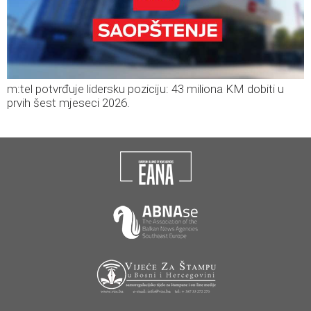
m:tel potvrđuje lidersku poziciju: 43 miliona KM dobiti u
prvih šest mjeseci 2026.