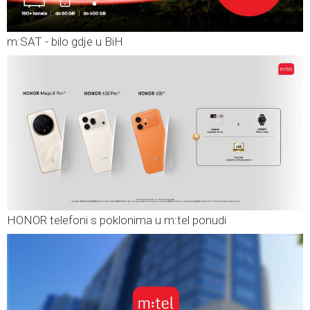
m:SAT - bilo gdje u BiH
HONOR telefoni s poklonima u m:tel ponudi