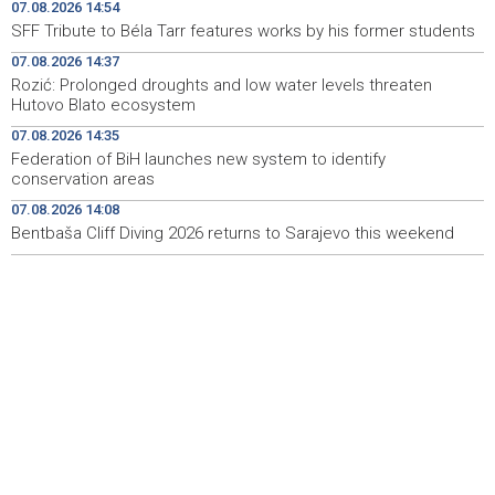
Rozić: Prolonged droughts and low water levels
14:37
07.08.2026 14:54
threaten Hutovo Blato ecosystem
SFF Tribute to Béla Tarr features works by his former students
07.08.2026 14:37
Sarajevska berza - Najveći promet ostvaren dionicama
14:37
HM Cementa
Rozić: Prolonged droughts and low water levels threaten
Hutovo Blato ecosystem
Federation of BiH launches new system to identify
14:35
07.08.2026 14:35
conservation areas
Federation of BiH launches new system to identify
conservation areas
U Bosni i Hercegovini sutra promjenljivo i nestabilno
14:16
vrijeme, poslijepodne lokalni pljuskovi
07.08.2026 14:08
Bentbaša Cliff Diving 2026 returns to Sarajevo this weekend
Vlada Kantona Sarajevo ulaže više od 46.000 KM za
14:14
pristupačniji Filozofski fakultet