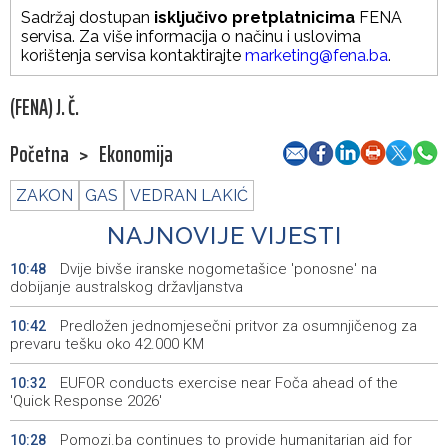
Sadržaj dostupan
isključivo pretplatnicima
FENA
servisa. Za više informacija o načinu i uslovima
korištenja servisa kontaktirajte
marketing@fena.ba
.
(FENA) J. Č.
Početna
>
Ekonomija
ZAKON
GAS
VEDRAN LAKIĆ
NAJNOVIJE VIJESTI
Dvije bivše iranske nogometašice 'ponosne' na
10:48
dobijanje australskog državljanstva
Predložen jednomjesečni pritvor za osumnjičenog za
10:42
prevaru tešku oko 42.000 KM
EUFOR conducts exercise near Foča ahead of the
10:32
'Quick Response 2026'
Pomozi.ba continues to provide humanitarian aid for
10:28