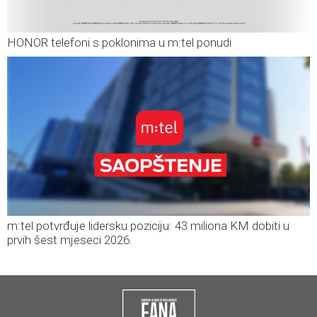
HONOR telefoni s poklonima u m:tel ponudi
m:tel potvrđuje lidersku poziciju: 43 miliona KM dobiti u
prvih šest mjeseci 2026.