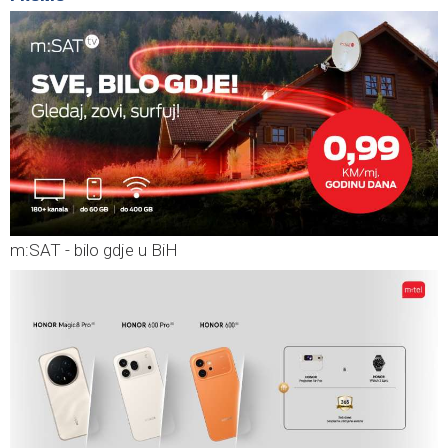
m:SAT - bilo gdje u BiH