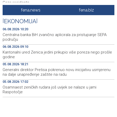
Gaza residents
fena.news
fena.biz
Muslera: Želimo kreirati prepoznatljiv stil igre zasnovan
10:28
na kontroli lopte
|
EKONOMIJA
|
Centralna banka BiH zvanično aplicirala za pristupanje
10:20
06.08.2026 10:20
SEPA području
Centralna banka BiH zvanično aplicirala za pristupanje SEPA
području
Potpisano 97 ugovora o dodjeli poticaja za
10:19
06.08.2026 09:10
samozapošljavanja boraca programa Prvi biznis u ZDK-u
Kantonalni ured Zenica jedini prikupio više poreza nego prošle
godine
U Prištini se održava konstituirajuća sjednica Skupštine
10:05
Kosova
05.08.2026 18:21
Generalni direktor Pretisa pokrenuo novu inicijativu usmjerenu
Multiple fires reported across Herzegovina-Neretva
10:05
na dalje unapređenje zaštite na radu
Canton, firefighters remain deployed near Konjic
05.08.2026 17:02
Osamnaest zeničkih rudara još uvijek se nalaze u jami
Dva izraelska vojnika i jedan Libanac ubijeni u sukobima
10:01
u južnom Libanu
Raspotočje