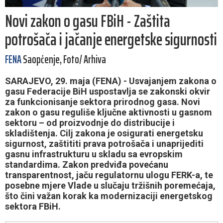
Novi zakon o gasu FBiH - Zaštita
potrošača i jačanje energetske sigurnosti
FENA
Saopćenje, Foto/ Arhiva
SARAJEVO, 29. maja (FENA) - Usvajanjem zakona o
gasu Federacije BiH uspostavlja se zakonski okvir
za funkcionisanje sektora prirodnog gasa. Novi
zakon o gasu reguliše ključne aktivnosti u gasnom
sektoru – od proizvodnje do distribucije i
skladištenja. Cilj zakona je osigurati energetsku
sigurnost, zaštititi prava potrošača i unaprijediti
gasnu infrastrukturu u skladu sa evropskim
standardima. Zakon predviđa povećanu
transparentnost, jaču regulatornu ulogu FERK-a, te
posebne mjere Vlade u slučaju tržišnih poremećaja,
što čini važan korak ka modernizaciji energetskog
sektora FBiH.