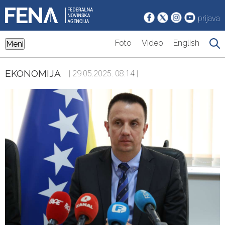
prijava
Foto
Video
English
Meni
EKONOMIJA
| 29.05.2025. 08:14 |