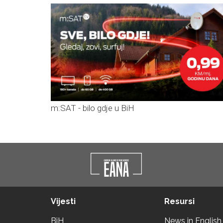
m:SAT - bilo gdje u BiH
Vijesti
Resursi
BiH
News in English