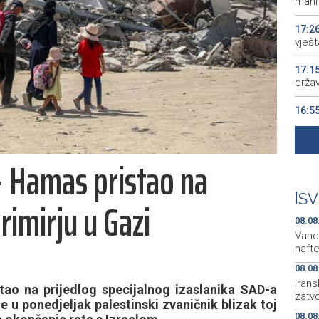
manif
17:2
vješt
17:1
drža
16:5
16:0
 - Hamas pristao na
15:5
BiH 
|
SV
rimirju u Gazi
08.08
Vanc
naft
08.08
Irans
ao na prijedlog specijalnog izaslanika SAD-a
zatv
e u ponedjeljak palestinski zvaničnik blizak toj
08.08