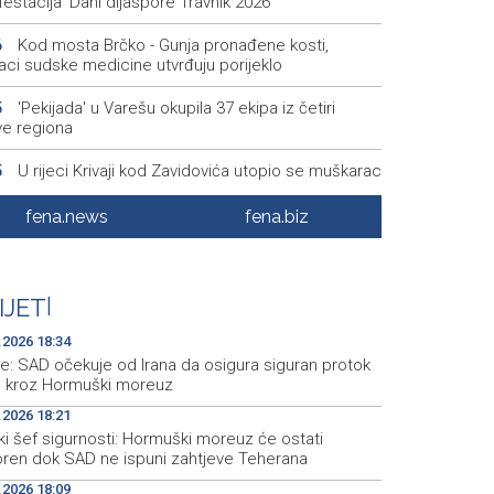
estacija 'Dani dijaspore Travnik 2026'
Kod mosta Brčko - Gunja pronađene kosti,
6
aci sudske medicine utvrđuju porijeklo
'Pekijada' u Varešu okupila 37 ekipa iz četiri
5
ve regiona
U rijeci Krivaji kod Zavidovića utopio se muškarac
5
Otvorena džamija u Milatkovićima kod Čajniča
8
fena.news
fena.biz
Zmajice se okupile u Mostaru: Reprezentacija
5
kreće po novu mediteransku priču
IJET
|
.2026 18:34
e: SAD očekuje od Irana da osigura siguran protok
e kroz Hormuški moreuz
.2026 18:21
ki šef sigurnosti: Hormuški moreuz će ostati
oren dok SAD ne ispuni zahtjeve Teherana
.2026 18:09