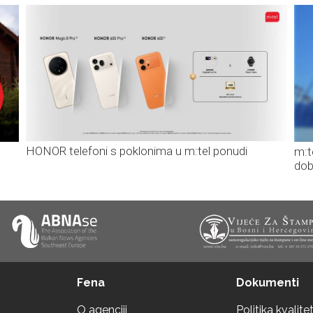
HONOR telefoni s poklonima u m:tel ponudi
m:t
dob
Fena
Dokumenti
O agenciji
Politika kvalite