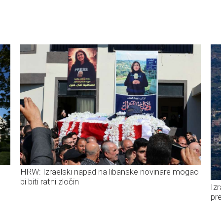
HRW: Izraelski napad na libanske novinare mogao
bi biti ratni zločin
Iz
pr