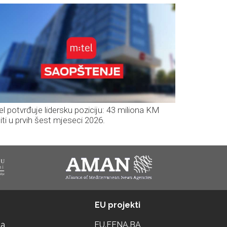
el potvrđuje lidersku poziciju: 43 miliona KM
iti u prvih šest mjeseci 2026.
EU projekti
ta
EU.FENA.BA