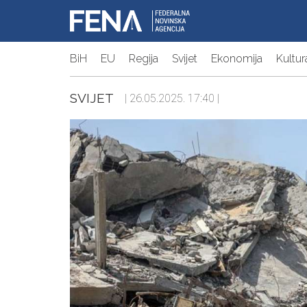
BiH
EU
Regija
Svijet
Ekonomija
Kultur
SVIJET
| 26.05.2025. 17:40 |