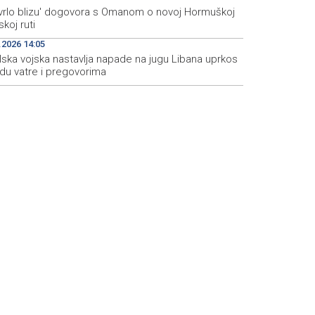
 'vrlo blizu' dogovora s Omanom o novoj Hormuškoj
koj ruti
.2026 14:05
lska vojska nastavlja napade na jugu Libana uprkos
idu vatre i pregovorima