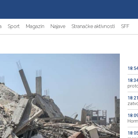
a
Sport
Magazin
Najave
Stranačke aktivnosti
SFF
18:5
18:3
prot
18:2
zatv
18:0
Horm
18:0