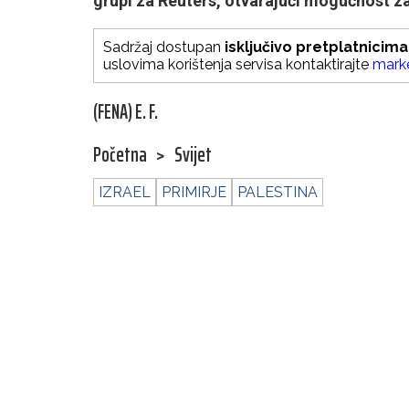
grupi za Reuters, otvarajući mogućnost za
Sadržaj dostupan
isključivo pretplatnicima
uslovima korištenja servisa kontaktirajte
mark
(FENA) E. F.
Početna
>
Svijet
IZRAEL
PRIMIRJE
PALESTINA