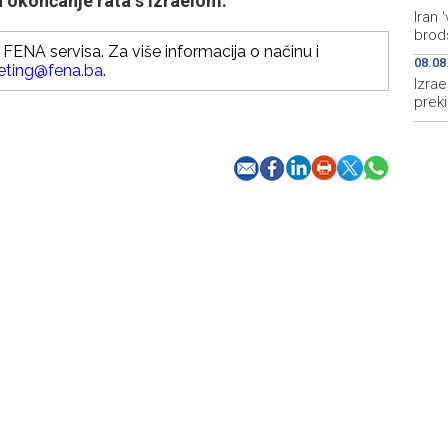
 okončanje rata s Izraelom.
Iran
brods
FENA servisa. Za više informacija o načinu i
08.08
eting@fena.ba
.
Izrae
prek