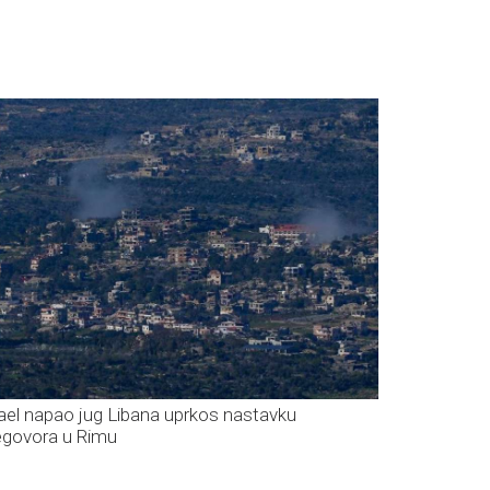
rael napao jug Libana uprkos nastavku
egovora u Rimu