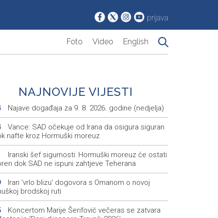
prijava
Foto
Video
English
NAJNOVIJE VIJESTI
Najave događaja za 9. 8. 2026. godine (nedjelja)
4
Vance: SAD očekuje od Irana da osigura siguran
4
ok nafte kroz Hormuški moreuz
Iranski šef sigurnosti: Hormuški moreuz će ostati
1
oren dok SAD ne ispuni zahtjeve Teherana
Iran 'vrlo blizu' dogovora s Omanom o novoj
9
uškoj brodskoj ruti
Koncertom Marije Šerifović večeras se zatvara
5