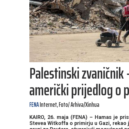
Palestinski zvaničnik
američki prijedlog o p
FENA
Internet, Foto/ Arhiva/Xinhua
KAIRO, 26. maja (FENA) – Hamas je prist
Stevea Witkoffa o primirju u Gazi, rekao j