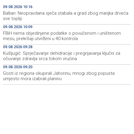
Kušljugić: Sprječavanje dehidracije i pregrijavanja ključni
09:28
09.08.2026 10:16
za očuvanje zdravlja srca tokom vrućina
Ballian: Neopravdana sječa stabala a grad zbog manjka drveća
sve topliji
U jami 'Raspotočje' petu noć prenoćilo devet zeničkih
09:27
09.08.2026 10:09
rudara
FBiH nema objedinjene podatke o povučenom i uništenom
mesu, prekršaji utvrđeni u 40 kontrola
Gosti iz regiona okupirali Jahorinu, mnogi zbog popusta
09:20
umjesto mora izabrali planinu
09.08.2026 09:28
Kušljugić: Sprječavanje dehidracije i pregrijavanja ključni za
Požar kod Konjica lokaliziran, vatrogasci i dalje na
09:17
očuvanje zdravlja srca tokom vrućina
terenu
09.08.2026 09:20
Gosti iz regiona okupirali Jahorinu, mnogi zbog popusta
U Stupama održan prvi „Gastro Livno“: Više od 20 jela
09:09
predstavilo raznolikost livanjske gastronomije
umjesto mora izabrali planinu