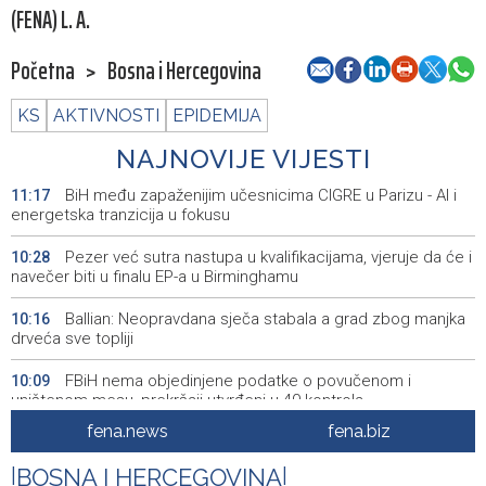
(FENA) L. A.
Početna
>
Bosna i Hercegovina
KS
AKTIVNOSTI
EPIDEMIJA
NAJNOVIJE VIJESTI
BiH među zapaženijim učesnicima CIGRE u Parizu - AI i
11:17
energetska tranzicija u fokusu
Pezer već sutra nastupa u kvalifikacijama, vjeruje da će i
10:28
navečer biti u finalu EP-a u Birminghamu
Ballian: Neopravdana sječa stabala a grad zbog manjka
10:16
drveća sve topliji
FBiH nema objedinjene podatke o povučenom i
10:09
uništenom mesu, prekršaji utvrđeni u 40 kontrola
fena.news
fena.biz
Marija Šerifović pred više hiljada posjetitelja na Piroti
10:03
zatvorila 'Dane dijaspore 2026' u Travniku
|
BOSNA I HERCEGOVINA
|