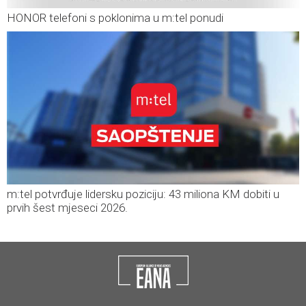
HONOR telefoni s poklonima u m:tel ponudi
m:tel potvrđuje lidersku poziciju: 43 miliona KM dobiti u
prvih šest mjeseci 2026.