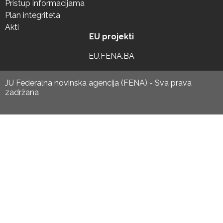
Pristup informacijama
Plan integriteta
Akti
EU projekti
EU.FENA.BA
JU Federalna novinska agencija (FENA) - Sva prava
zadržana