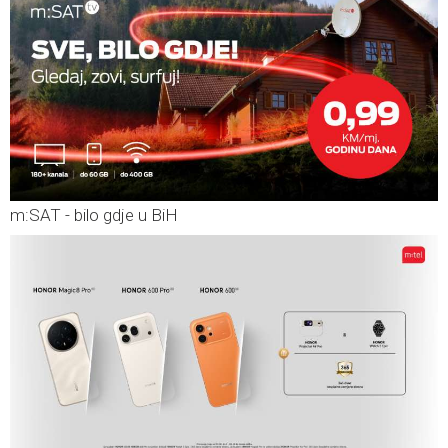
m:SAT - bilo gdje u BiH