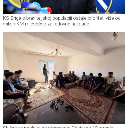
KS-Briga o braniteljskoj populaciji ostaje prioritet, više od
milion KM mjesečno za redovne naknade
Služba za poslove sa strancima: Otkriveno 19 stranih