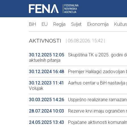
BiH
EU
Regija
Svijet
Ekonomija
Kultur
AKTIVNOSTI
| 06.08.2026. 15:42 |
30.12.2025 12:05
Skupština TK u 2025. godini do
aktuelnih pitanja
30.12.2024 16:48
Premijer Halilagić zadovoljan 
30.12.2023 11:41
Aarhus centar u BiH nastavlja 
Volujak
30.03.2025 14:26
Uspješno realizirane ramazan
28.07.2024 10:03
Rezerve krvi imaju ograničen r
24.05.2025 13:43
Pojačane aktivnosti komunaln