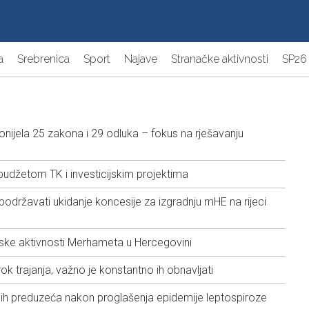
a
Srebrenica
Sport
Najave
Stranačke aktivnosti
SP26
nijela 25 zakona i 29 odluka – fokus na rješavanju
budžetom TK i investicijskim projektima
podržavati ukidanje koncesije za izgradnju mHE na rijeci
ske aktivnosti Merhameta u Hercegovini
ok trajanja, važno je konstantno ih obnavljati
ih preduzeća nakon proglašenja epidemije leptospiroze