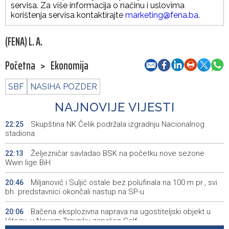
servisa. Za više informacija o načinu i uslovima
korištenja servisa kontaktirajte
marketing@fena.ba
.
(FENA) L. A.
Početna
>
Ekonomija
SBF
NASIHA POZDER
NAJNOVIJE VIJESTI
Skupština NK Čelik podržala izgradnju Nacionalnog
22:25
stadiona
Željezničar savladao BSK na početku nove sezone
22:13
Wwin lige BiH
Miljanović i Suljić ostale bez polufinala na 100 m pr., svi
20:46
bh. predstavnici okončali nastup na SP-u
Bačena eksplozivna naprava na ugostiteljski objekt u
20:06
Vitezu, u Novom Travniku zapaljen Golf