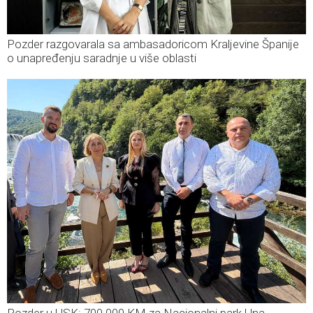
Pozder razgovarala sa ambasadoricom Kraljevine Španije
o unapređenju saradnje u više oblasti