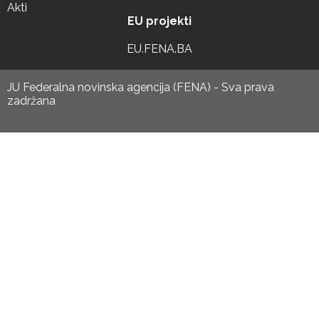
Akti
EU projekti
EU.FENA.BA
JU Federalna novinska agencija (FENA) - Sva prava
zadržana