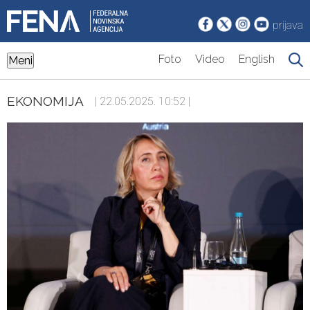
prijava
Foto
Video
English
Meni
EKONOMIJA
| 22.05.2025. 10:52 |