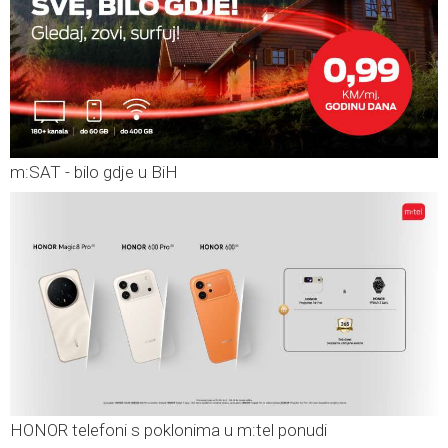
m:SAT - bilo gdje u BiH
HONOR telefoni s poklonima u m:tel ponudi