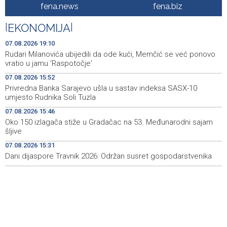
fena.news
fena.biz
Galerija ULUPUBiH otvara novu izlagačku sezonu,
20:01
predstavlja novi izlagački program
|
EKONOMIJA
|
Faris Dževahirić novi nogometaš Veleža
19:44
07.08.2026 19:10
Rudari Milanovića ubijedili da ode kući, Memčić se već ponovo
Announcement of events for Saturday, 8 August 2026
19:21
vratio u jamu 'Raspotočje'
07.08.2026 15:52
Rudari Milanovića ubijedili da ode kući, Memčić se već
19:10
Privredna Banka Sarajevo ušla u sastav indeksa SASX-10
ponovo vratio u jamu 'Raspotočje'
umjesto Rudnika Soli Tuzla
Sarajevo Film Festival presents Kinoscope and
19:03
07.08.2026 15:46
Kinoscope Surreal programs
Oko 150 izlagača stiže u Gradačac na 53. Međunarodni sajam
šljive
Najave događaja za 8. 8. 2026. godine (subota)
19:00
07.08.2026 15:31
Dani dijaspore Travnik 2026: Održan susret gospodarstvenika