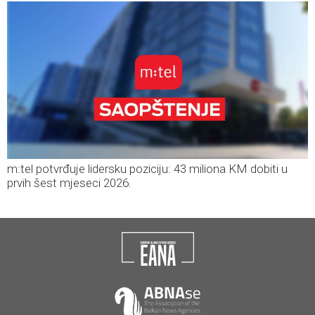
m:tel potvrđuje lidersku poziciju: 43 miliona KM dobiti u
prvih šest mjeseci 2026.