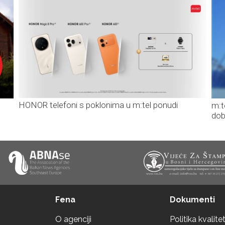
HONOR telefoni s poklonima u m:tel ponudi
m:t
dob
Fena
Dokumenti
O agenciji
Politika kvalite