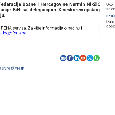
ederacije Bosne i Hercegovine Nermin Nikšić
Oko 
sajam
racije BiH sa delegacijom Kinesko-evropskog
ju.
07.08
Dani 
gosp
FENA servisa. Za više informacija o načinu i
eting@fena.ba
.
 UDRUŽENJE