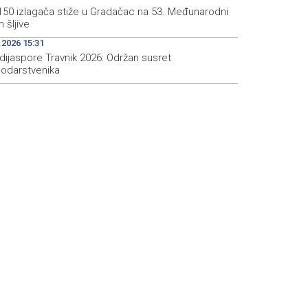
150 izlagača stiže u Gradačac na 53. Međunarodni
 šljive
.2026 15:31
dijaspore Travnik 2026: Održan susret
odarstvenika