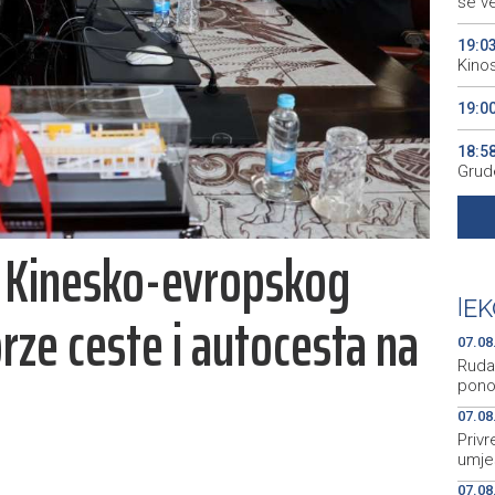
se v
19:0
Kino
19:0
18:5
Grude
18:5
Vuči
m Kinesko-evropskog
18:3
Konj
|
EK
rze ceste i autocesta na
07.08
Rudar
pono
07.08
Priv
umje
07.08