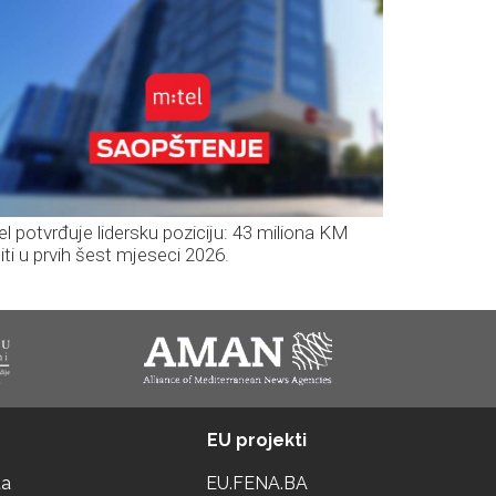
el potvrđuje lidersku poziciju: 43 miliona KM
iti u prvih šest mjeseci 2026.
EU projekti
ta
EU.FENA.BA