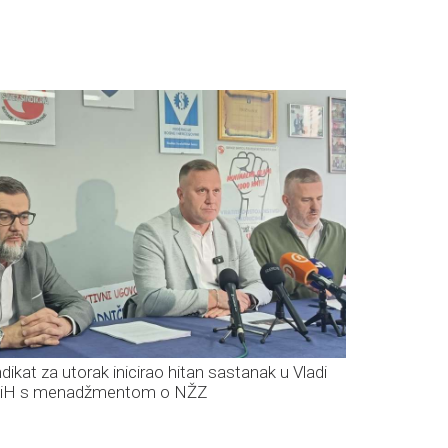
ndikat za utorak inicirao hitan sastanak u Vladi
iH s menadžmentom o NŽZ