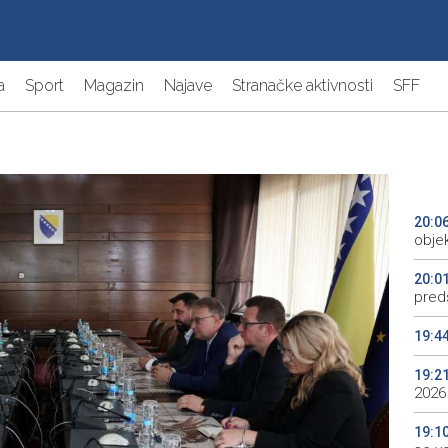
a
Sport
Magazin
Najave
Stranačke aktivnosti
SFF
20:0
objek
20:0
preds
19:4
19:2
2026
19:1