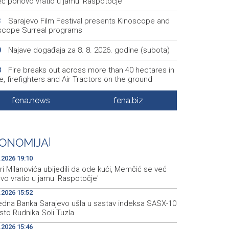
eć ponovo vratio u jamu 'Raspotočje'
Sarajevo Film Festival presents Kinoscope and
3
scope Surreal programs
Najave događaja za 8. 8. 2026. godine (subota)
0
Fire breaks out across more than 40 hectares in
8
, firefighters and Air Tractors on the ground
Zelenski doputovao u Beograd, sutra sastanak s
5
fena.news
fena.biz
ćem
Second Air Tractor joins firefighting efforts in
2
ic, third expected on Saturday
ONOMIJA
|
.2026 19:10
i Milanovića ubijedili da ode kući, Memčić se već
vo vratio u jamu 'Raspotočje'
.2026 15:52
redna Banka Sarajevo ušla u sastav indeksa SASX-10
sto Rudnika Soli Tuzla
.2026 15:46