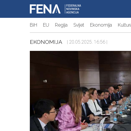
BiH
EU
Regija
Svijet
Ekonomija
Kultur
EKONOMIJA
| 20.05.2025. 16:56 |