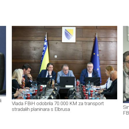
i
Vlada FBiH odobrila 70.000 KM za transport
Si
stradalih planinara s Elbrusa
FB