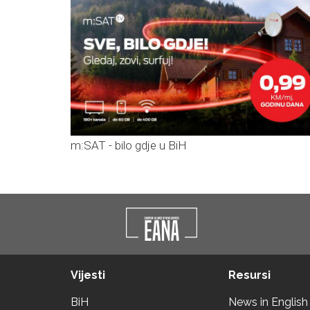
m:SAT - bilo gdje u BiH
Vijesti
Resursi
BiH
News in English