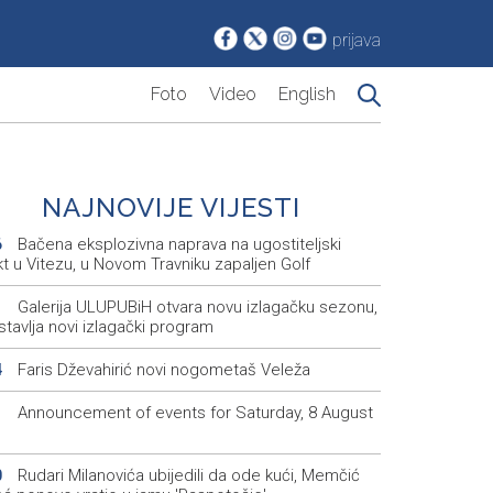
prijava
Foto
Video
English
NAJNOVIJE VIJESTI
Bačena eksplozivna naprava na ugostiteljski
6
t u Vitezu, u Novom Travniku zapaljen Golf
Galerija ULUPUBiH otvara novu izlagačku sezonu,
1
tavlja novi izlagački program
Faris Dževahirić novi nogometaš Veleža
4
Announcement of events for Saturday, 8 August
1
Rudari Milanovića ubijedili da ode kući, Memčić
0