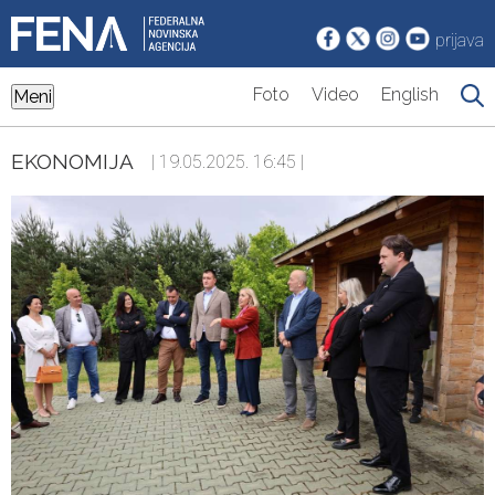
prijava
Foto
Video
English
Meni
EKONOMIJA
| 19.05.2025. 16:45 |