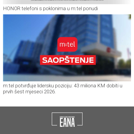
HONOR telefoni s poklonima u m:tel ponudi
m:tel potvrđuje lidersku poziciju: 43 miliona KM dobiti u
prvih šest mjeseci 2026.