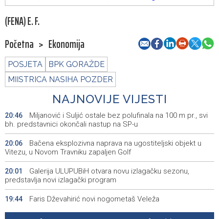
(FENA) E. F.
Početna
>
Ekonomija
POSJETA
BPK GORAŽDE
MIISTRICA NASIHA POZDER
NAJNOVIJE VIJESTI
Miljanović i Suljić ostale bez polufinala na 100 m pr., svi
20:46
bh. predstavnici okončali nastup na SP-u
Bačena eksplozivna naprava na ugostiteljski objekt u
20:06
Vitezu, u Novom Travniku zapaljen Golf
Galerija ULUPUBiH otvara novu izlagačku sezonu,
20:01
predstavlja novi izlagački program
Faris Dževahirić novi nogometaš Veleža
19:44
Announcement of events for Saturday, 8 August 2026
19:21