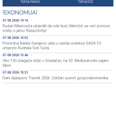
fena.news
fena.biz
Rudari Milanovića ubijedili da ode kući, Memčić se već
19:10
|
EKONOMIJA
|
ponovo vratio u jamu 'Raspotočje'
07.08.2026 19:10
Sarajevo Film Festival presents Kinoscope and
19:03
Rudari Milanovića ubijedili da ode kući, Memčić se već ponovo
Kinoscope Surreal programs
vratio u jamu 'Raspotočje'
07.08.2026 15:52
Najave događaja za 8. 8. 2026. godine (subota)
19:00
Privredna Banka Sarajevo ušla u sastav indeksa SASX-10
umjesto Rudnika Soli Tuzla
Fire breaks out across more than 40 hectares in Grude,
18:58
firefighters and Air Tractors on the ground
07.08.2026 15:46
Oko 150 izlagača stiže u Gradačac na 53. Međunarodni sajam
Zelenski doputovao u Beograd, sutra sastanak s
18:55
šljive
Vučićem
07.08.2026 15:31
Dani dijaspore Travnik 2026: Održan susret gospodarstvenika