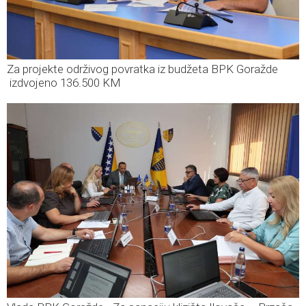
Za projekte održivog povratka iz budžeta BPK Goražde
izdvojeno 136.500 KM