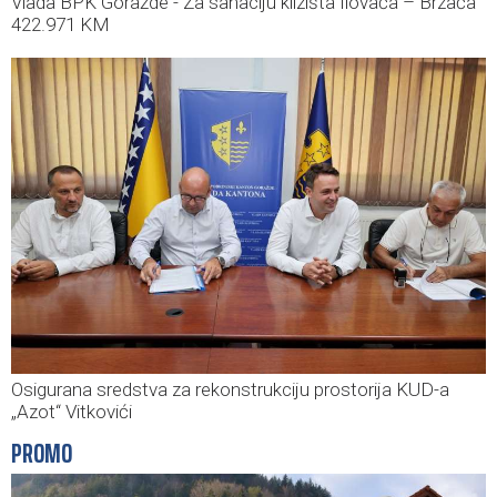
Vlada BPK Goražde - Za sanaciju klizišta Ilovača – Brzača
422.971 KM
Osigurana sredstva za rekonstrukciju prostorija KUD-a
„Azot“ Vitkovići
PROMO