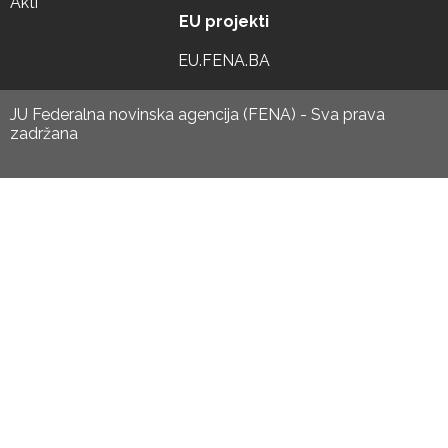
Akti
EU projekti
EU.FENA.BA
JU Federalna novinska agencija (FENA) - Sva prava
zadržana