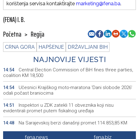
korištenja servisa kontaktirajte
marketing@fena.ba
.
(FENA) I. B.
Početna
>
Regija
CRNA GORA
HAPŠENJE
DRŽAVLJANI BIH
NAJNOVIJE VIJESTI
Central Election Commission of BiH fines three parties,
14:54
coalition KM 18,500
Učesnici Krajiškog moto-maratona 'Dani slobode 2026'
14:54
odali počast braniocima
Inspektori u ZDK zatekli 11 obveznika koji nisu
14:51
evidentirali promet putem fiskalnog uređaja
Na Sarajevskoj berzi današnji promet 114.853,85 KM
14:48
Ovjera knjižica nije odobrovoljila zeničke rudare, u jami
14:48
fena.news
fena.biz