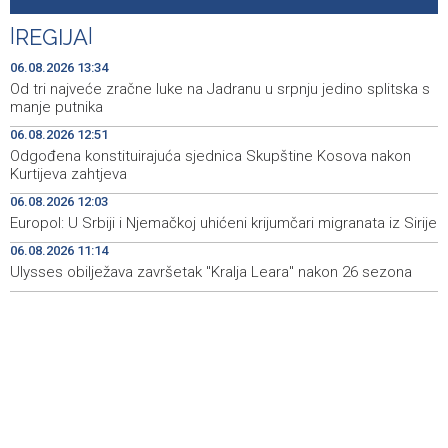
'Raspotočje' 11 ih protestira
|
REGIJA
|
Jubilarni 20. moto susreti sutra u Goraždu
14:46
06.08.2026 13:34
Reuters: Vjetrenica turistima pruža spas od vrućina, u
14:44
Od tri najveće zračne luke na Jadranu u srpnju jedino splitska s
pećini tokom cijele godine 11 stepeni
manje putnika
06.08.2026 12:51
Fire near Konjic threatens houses and railway lines, BiH
14:39
Odgođena konstituirajuća sjednica Skupštine Kosova nakon
AF helicopter expected to be deployed
Kurtijeva zahtjeva
Državljanstvo BiH za osobe od naročite koristi, u četiri
14:37
06.08.2026 12:03
godine odobrena 43 zahtjeva
Europol: U Srbiji i Njemačkoj uhićeni krijumčari migranata iz Sirije
06.08.2026 11:14
Za sisteme vodosnabdijevanja Tuzle i Gradačca
14:36
izdvojeno gotovo 14 miliona KM
Ulysses obilježava završetak "Kralja Leara" nakon 26 sezona