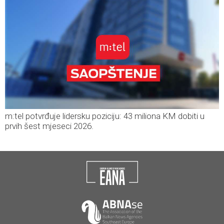
m:tel potvrđuje lidersku poziciju: 43 miliona KM dobiti u
prvih šest mjeseci 2026.