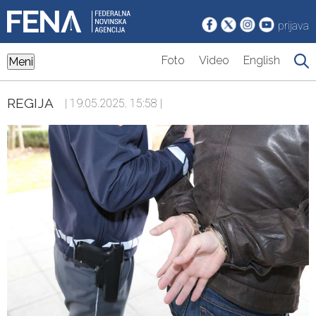
prijava
Foto
Video
English
Meni
REGIJA
| 19.05.2025. 15:58 |