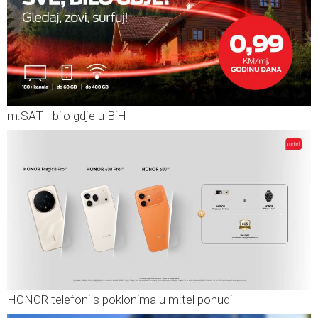
m:SAT - bilo gdje u BiH
HONOR telefoni s poklonima u m:tel ponudi