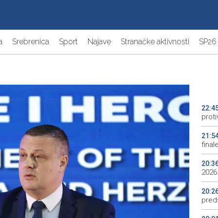
a
Srebrenica
Sport
Najave
Stranačke aktivnosti
SP26
22:4
proti
21:5
final
20:3
2026.
20:2
preds