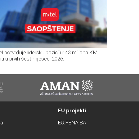
el potvrđuje lidersku poziciju: 43 miliona KM
iti u prvih šest mjeseci 2026.
EU projekti
ta
EU.FENA.BA