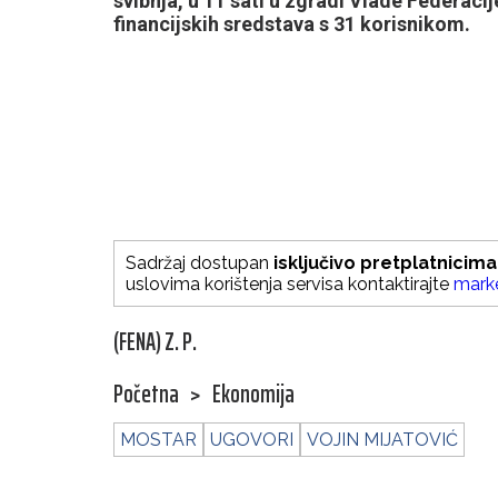
svibnja, u 11 sati u zgradi Vlade Federaci
financijskih sredstava s 31 korisnikom.
Sadržaj dostupan
isključivo pretplatnicima
uslovima korištenja servisa kontaktirajte
mark
(FENA) Z. P.
Početna
>
Ekonomija
MOSTAR
UGOVORI
VOJIN MIJATOVIĆ