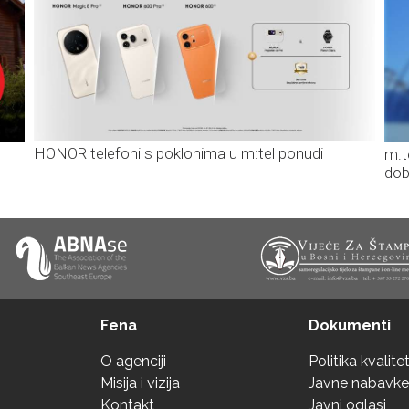
HONOR telefoni s poklonima u m:tel ponudi
m:t
dob
Fena
Dokumenti
O agenciji
Politika kvalite
Misija i vizija
Javne nabavke
Kontakt
Javni oglasi