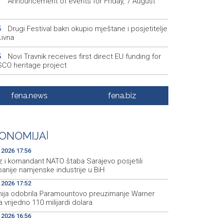
Announcement of events for Friday, 7 August
1
Drugi Festival bakri okupio mještane i posjetitelje
5
Livna
Novi Travnik receives first direct EU funding for
5
CO heritage project
Crishock: OHR maintains an open dialogue with
3
olitical stakeholders in BiH
fena.news
fena.biz
Velika nagrada Britanije ostaje u MotoGP
2
ndaru do 2028. godine
ONOMIJA
|
Španska krajnja ljevica i desnica ujedinjene protiv
9
ka kao suorganizatora SP 2030.
.2026 17:56
z i komandant NATO štaba Sarajevo posjetili
anije namjenske industrije u BiH
.2026 17:52
anija odobrila Paramountovo preuzimanje Warner
 vrijedno 110 milijardi dolara
.2026 16:56