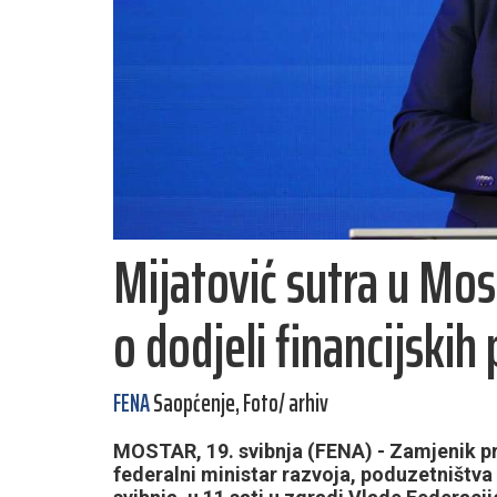
Mijatović sutra u Mo
o dodjeli financijskih
FENA
Saopćenje, Foto/ arhiv
MOSTAR, 19. svibnja (FENA) - Zamjenik pr
federalni ministar razvoja, poduzetništva i