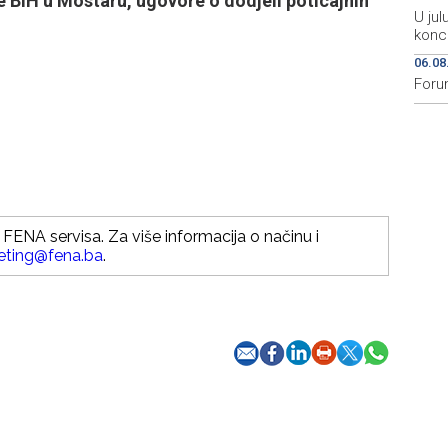
je BiH u Mostaru, ugovore o dodjeli poticajnih
U jul
konc
06.08
Foru
FENA servisa. Za više informacija o načinu i
eting@fena.ba
.