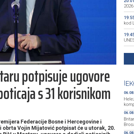
20:0
2026
19:5
kod 
19:4
UNES
19:3
all p
staru potpisuje ugovore
19:3
kale
|
EK
 poticaja s 31 korisnikom
19:2
Maro
06.08
Hele
komp
06.08
Brit
emijera Federacije Bosne i Hercegovine i
Brosa
 obrta Vojin Mijatović potpisat će u utorak, 20.
06.08