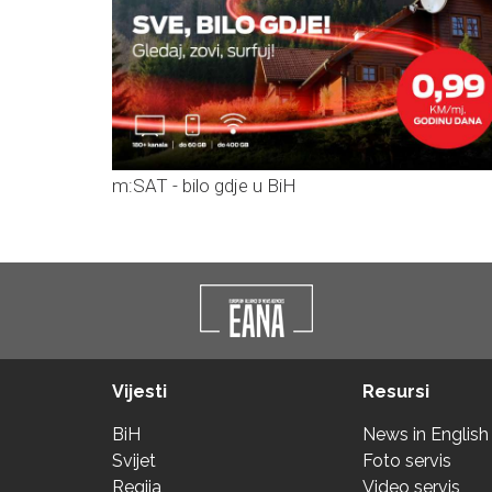
m:SAT - bilo gdje u BiH
Vijesti
Resursi
BiH
News in English
Svijet
Foto servis
Regija
Video servis