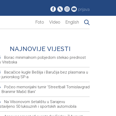
prijava
Foto
Video
English
NAJNOVIJE VIJESTI
Borac minimalnom pobjedom stekao prednost
5
v Vitebska
Bacačice kugle Bešlija i Baručija bez plasmana u
4
e juniorskog SP-a
Počeo memorijalni turnir 'Streetball Tomislavgrad
6
 Branimir Mašić Bani'
Na Vilsonovom šetalištu u Sarajevu
6
tavljeno 50 luksuznih i sportskih automobila