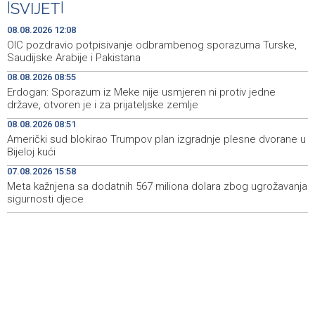
|
SVIJET
|
Zračna luka Split rekordna u Hrvatskoj sa 770 tisuća
11:16
putnika u srpnju
08.08.2026 12:08
OIC pozdravio potpisivanje odbrambenog sporazuma Turske,
Svečani doček Zelenskog u Beogradu, u fokusu
11:09
Saudijske Arabije i Pakistana
razgovora odnosi Srbije i Ukrajine
08.08.2026 08:55
Erdogan: Sporazum iz Meke nije usmjeren ni protiv jedne
U ŽZH brojne vatrogasne intervencije, najveći požar u
10:54
države, otvoren je i za prijateljske zemlje
Kongori
08.08.2026 08:51
Karić: 'Jedite svoju vodu', unos vode kroz hranu prirodna
10:35
Američki sud blokirao Trumpov plan izgradnje plesne dvorane u
infuzija za organizam tokom vrućina
Bijeloj kući
07.08.2026 15:58
Obustavljen saobraćaj na magistralnoj cesti Stolac-
10:08
Neum, kod mjesta Udora, zbog nezgode
Meta kažnjena sa dodatnih 567 miliona dolara zbog ugrožavanja
sigurnosti djece