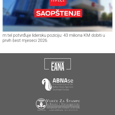
m:tel potvrđuje lidersku poziciju: 43 miliona KM dobiti u
prvih šest mjeseci 2026.