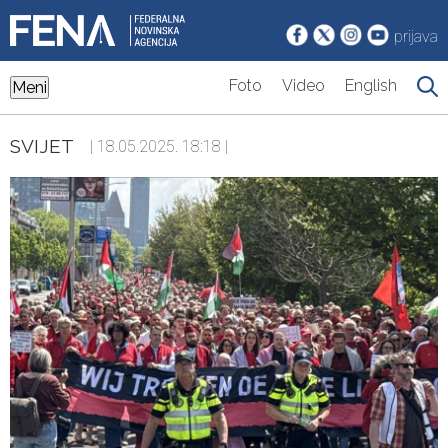
prijava
Foto
Video
English
Meni
SVIJET
| 18.05.2025. 18:18 |