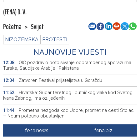
(FENA) D. V.
Početna
>
Svijet
NIZOZEMSKA
PROTESTI
NAJNOVIJE VIJESTI
OIC pozdravio potpisivanje odbrambenog sporazuma
12:08
Turske, Saudijske Arabije i Pakistana
Zatvoren Festival prijateljstva u Goraždu
12:04
Hrvatska: Sudar teretnog i putničkog vlaka kod Svetog
11:52
Ivana Žabnog, ima ozlijeđenih
Prometna nezgoda kod Udore, promet na cesti Stolac
11:44
– Neum potpuno obustavljen
'ELVIS, moj komšija' najbolji muzički dokumentarni film na
11:27
fena.news
fena.biz
City film festu u Niškoj Banji