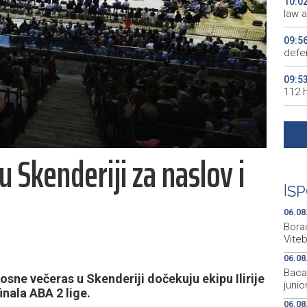
10:0
law 
09:5
defe
09:5
112 h
09:4
Halle
 u Skenderiji za naslov i
09:4
auto
|
SP
09:3
Hrva
06.08
Bora
Vite
06.08
Bacač
ne večeras u Skenderiji dočekuju ekipu Ilirije
juni
inala ABA 2 lige.
06.08