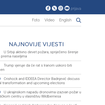
prijava
Foto
Video
English
NAJNOVIJE VIJESTI
U Srbiji aktivno devet požara, spriječeno širenje
1
e prema naseljima
Trump vjeruje da će rat s Iranom uskoro biti
1
šen
Crishock and IDDEEA Director Badnjević discuss
0
tal transformation and upcoming elections
U ukrajinskom napadu dronovima izazvan požar u
0
tičkom centru u vlasništvu Wildberriesa