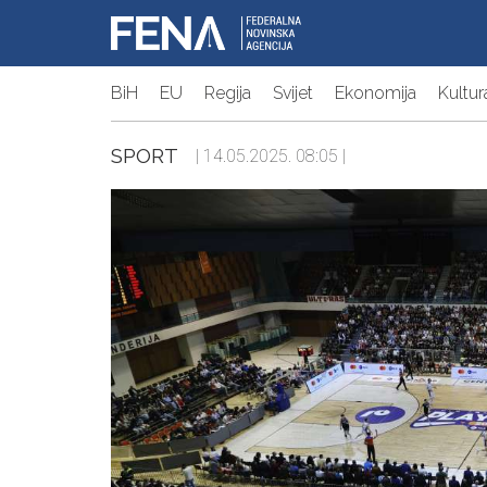
BiH
EU
Regija
Svijet
Ekonomija
Kultur
SPORT
| 14.05.2025. 08:05 |