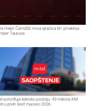
ra Heljić Čamdžić nova igračica bh. prvakinja
mper Taurusa
el potvrđuje lidersku poziciju: 43 miliona KM
iti u prvih šest mjeseci 2026.