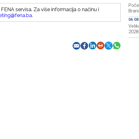
Počeo
FENA servisa. Za više informacija o načinu i
Brani
eting@fena.ba
.
06.08
Veli
2028