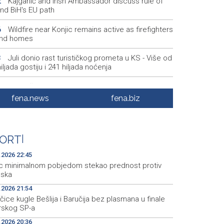
Kajganić and Irish Ambassador discuss rule of
2
and BiH's EU path
Wildfire near Konjic remains active as firefighters
6
nd homes
Juli donio rast turističkog prometa u KS - Više od
3
iljada gostiju i 241 hiljada noćenja
Njemačka tvrdi da avioni parkirani na aerodromu
8
 nisu imali municiju
fena.news
fena.biz
U Sarajevu počelo saobraćati 10 novih ISUZU
1
busa
ORT
|
Crnogorska vlada pokazala je da poštuje
2
tsku
.2026 22:45
c minimalnom pobjedom stekao prednost protiv
bska
.2026 21:54
ice kugle Bešlija i Baručija bez plasmana u finale
orskog SP-a
.2026 20:36