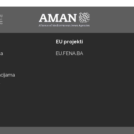
EU projekti
ta
EU.FENA.BA
acijama
a