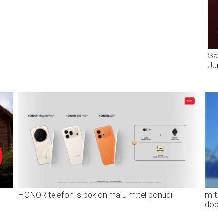
Sa
Ju
HONOR telefoni s poklonima u m:tel ponudi
m:t
dob