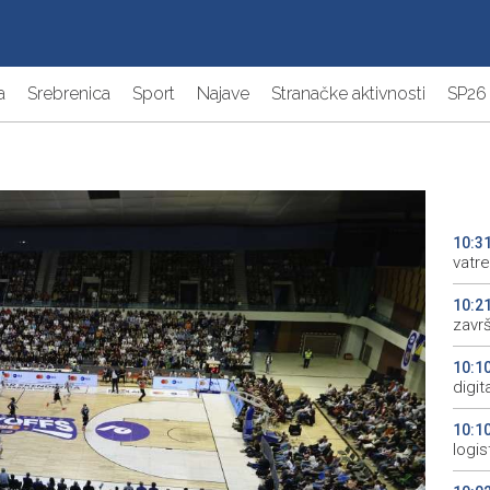
a
Srebrenica
Sport
Najave
Stranačke aktivnosti
SP26
10:3
vatr
10:2
zavr
10:1
digi
10:1
logis