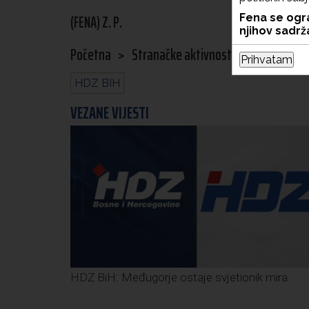
(FENA) Z. P.
Fena se ogra
njihov sadrža
Početna
>
Stranačke aktivnosti
Prihvatam
HDZ BIH
VEZANE VIJESTI
HDZ BiH: Međugorje ostaje svjetionik mira