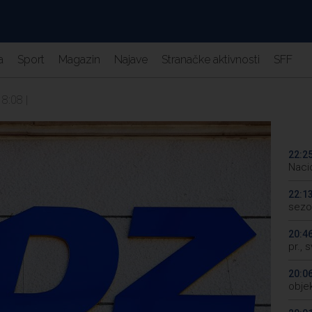
a
Sport
Magazin
Najave
Stranačke aktivnosti
SFF
18:08 |
22:2
Naci
22:1
sezo
20:4
pr., 
20:0
objek