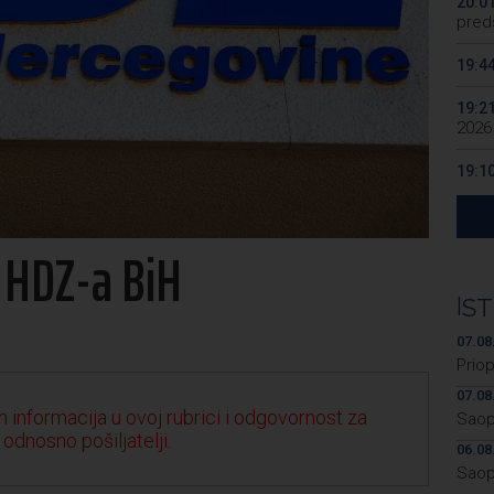
20:0
preds
19:4
19:2
2026
19:1
se v
19:0
t HDZ-a BiH
Kino
19:0
|
ST
07.08
Prio
07.08
 informacija u ovoj rubrici i odgovornost za
Saop
 odnosno pošiljatelji.
06.08
Saop