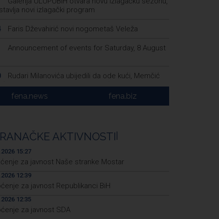
Galerija ULUPUBiH otvara novu izlagačku sezonu,
1
tavlja novi izlagački program
Faris Dževahirić novi nogometaš Veleža
4
Announcement of events for Saturday, 8 August
1
Rudari Milanovića ubijedili da ode kući, Memčić
0
eć ponovo vratio u jamu 'Raspotočje'
fena.news
fena.biz
Sarajevo Film Festival presents Kinoscope and
3
scope Surreal programs
Najave događaja za 8. 8. 2026. godine (subota)
0
RANAČKE AKTIVNOSTI
|
.2026 15:27
pćenje za javnost Naše stranke Mostar
.2026 12:39
ćenje za javnost Republikanci BiH
.2026 12:35
ćenje za javnost SDA