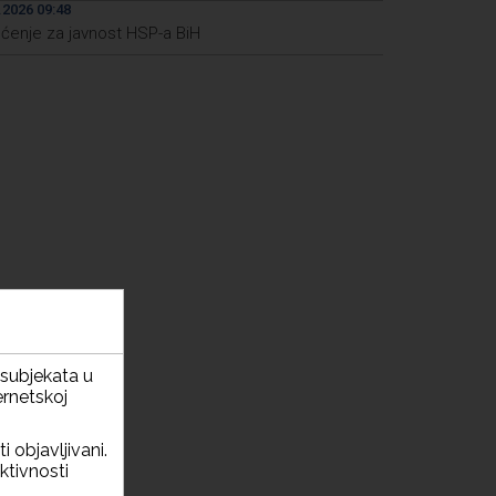
.2026 09:48
pćenje za javnost HSP-a BiH
h subjekata u
ernetskoj
i objavljivani.
ktivnosti