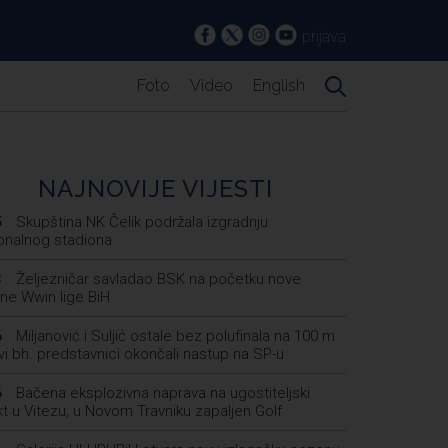
prijava
Foto
Video
English
NAJNOVIJE VIJESTI
Skupština NK Čelik podržala izgradnju
5
onalnog stadiona
Željezničar savladao BSK na početku nove
3
ne Wwin lige BiH
Miljanović i Suljić ostale bez polufinala na 100 m
6
svi bh. predstavnici okončali nastup na SP-u
Bačena eksplozivna naprava na ugostiteljski
6
t u Vitezu, u Novom Travniku zapaljen Golf