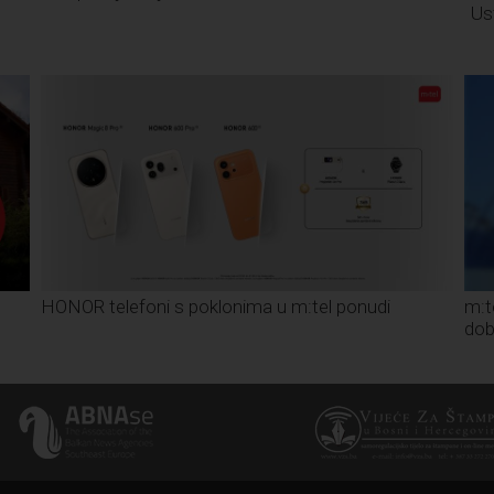
Us
HONOR telefoni s poklonima u m:tel ponudi
m:t
dob