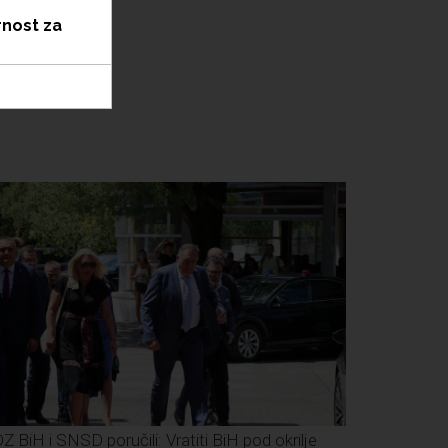
rnost za
Z BiH i SNSD poručili: Vratiti BiH pod okrilje