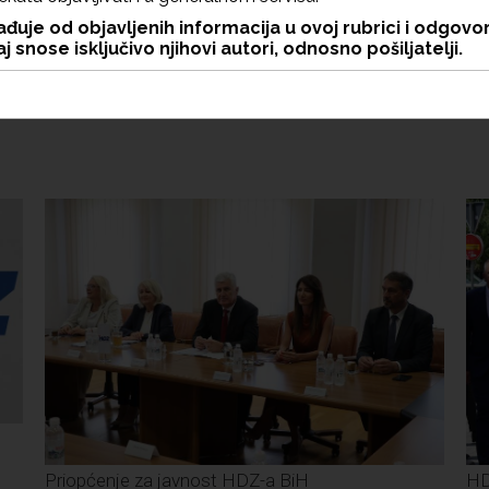
đuje od objavljenih informacija u ovoj rubrici i odgovo
j snose isključivo njihovi autori, odnosno pošiljatelji.
Priopćenje za javnost HDZ-a BiH
HD