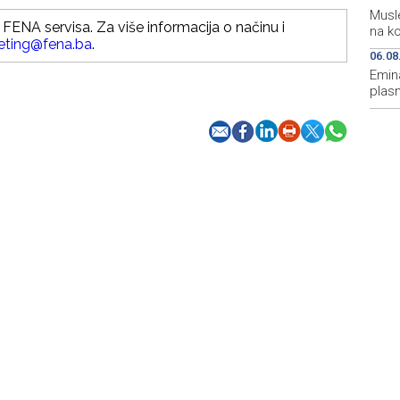
Musle
FENA servisa. Za više informacija o načinu i
na ko
eting@fena.ba
.
06.08
Emina
plasm