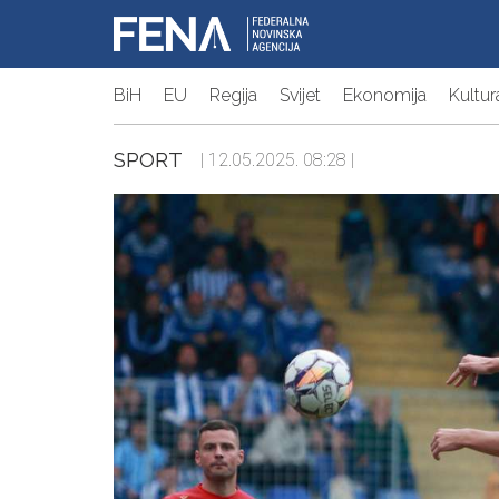
BiH
EU
Regija
Svijet
Ekonomija
Kultur
SPORT
| 12.05.2025. 08:28 |