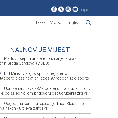
prijava
Foto
Video
English
NAJNOVIJE VIJESTI
Mattu Josephu uručeno priznanje 'Počasni
1
anin Grada Sarajeva' (VIDEO)
BiH Ministry aligns sports register with
0
tAccord classification, adds 97 recognized sports
Udruženja žrtava - RAK pokrenuo postupak protiv
3
-a po zajedničkom prigovoru pet udruženja žrtava
Odgođena konstituirajuća sjednica Skupštine
1
va nakon Kurtijeva zahtjeva