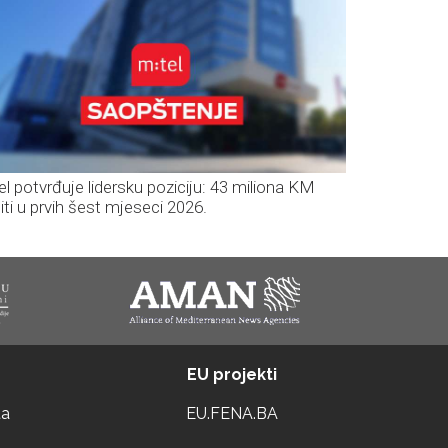
el potvrđuje lidersku poziciju: 43 miliona KM
iti u prvih šest mjeseci 2026.
EU projekti
ta
EU.FENA.BA