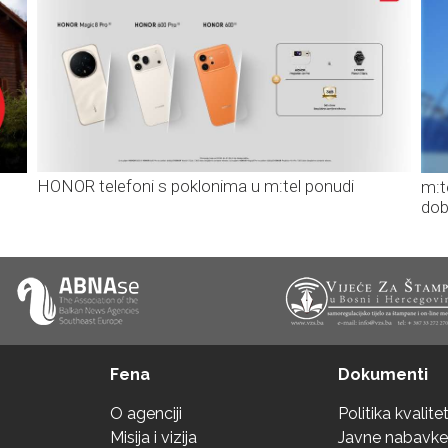
HONOR telefoni s poklonima u m:tel ponudi
m:t
dob
Fena
Dokumenti
O agenciji
Politika kvalite
Misija i vizija
Javne nabavke