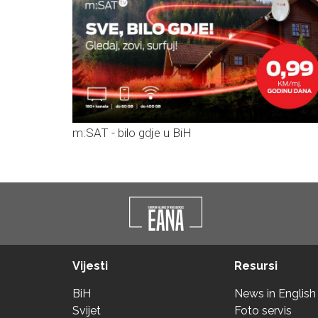
m:SAT - bilo gdje u BiH
Vijesti
Resursi
BiH
News in English
Svijet
Foto servis