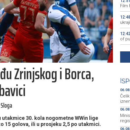
12:5
Film 
12:4
ukra
12:4
of pu
12:3
upuć
đu Zrinjskog i Borca,
12:3
12:3
|
SP
bavici
u pri
06.08
Čelik
iznen
- Sloga
06.08
Minis
u utakmice 30. kola nogometne WWin lige
regis
 15 golova, ili u prosjeku 2,5 po utakmici.
06.08