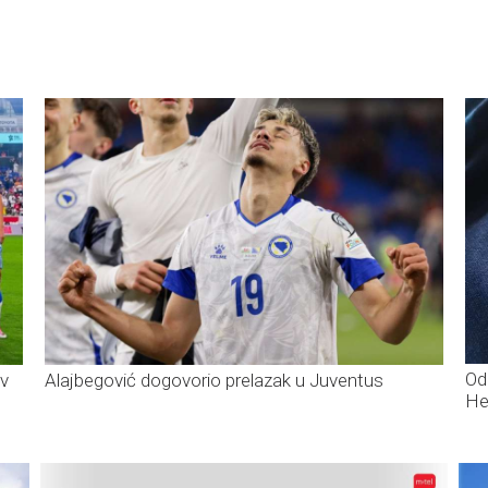
Od
iv
Alajbegović dogovorio prelazak u Juventus
He