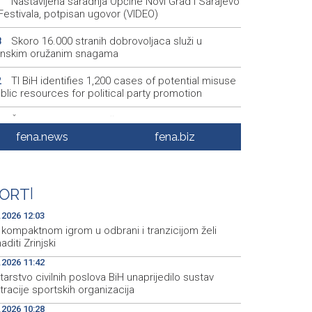
Nastavljena saradnja Općine Novi Grad i Sarajevo
1
Festivala, potpisan ugovor (VIDEO)
Skoro 16.000 stranih dobrovoljaca služi u
8
jinskim oružanim snagama
TI BiH identifies 1,200 cases of potential misuse
2
blic resources for political party promotion
Široki Brijeg: Zbog suše i smanjenih zaliha vode
6
en apel građanima na racionalnu potrošnju
fena.news
fena.biz
Saopćenje za javnost SDA
5
Prokoško jezero sve posjećenije nakon ulaganja
5
ORT
|
stupnu infrastrukturu (VIDEO)
.2026 12:03
 kompaktnom igrom u odbrani i tranzicijom želi
aditi Zrinjski
.2026 11:42
tarstvo civilnih poslova BiH unaprijedilo sustav
tracije sportskih organizacija
.2026 10:28