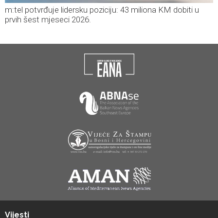
m:tel potvrđuje lidersku poziciju: 43 miliona KM dobiti u
prvih šest mjeseci 2026.
Vijesti