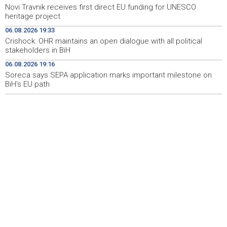
Novi Travnik receives first direct EU funding for UNESCO
Na Vilsonovom šetalištu u Sarajevu predstavljeno 50
20:26
heritage project
luksuznih i sportskih automobila
06.08.2026 19:33
Announcement of events for Friday, 7 August 2026
20:01
Crishock: OHR maintains an open dialogue with all political
stakeholders in BiH
Drugi Festival bakri okupio mještane i posjetitelje kod
19:55
06.08.2026 19:16
Livna
Soreca says SEPA application marks important milestone on
BiH's EU path