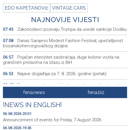
EDO KAPETANOVIć
VINTAGE CARS
NAJNOVIJE VIJESTI
Zakonodavci pozivaju Trumpa da uvede sankcije Dodiku
07:45
Danas Sarajevo Modest Fashion Festival, upečatljivost
07:08
bosanskohercegovačkog dizajna
Pojačan intenzitet saobraćaja, duge kolone vozila na
06:57
graničnim prelazima na izlazu iz BiH
Najave događaja za 7. 8. 2026. godine (petak)
06:53
Borac minimalnom pobjedom stekao prednost protiv
22:45
Vitebska
fena.news
fena.biz
Bacačice kugle Bešlija i Baručija bez plasmana u finale
21:54
|
NEWS IN ENGLISH
|
juniorskog SP-a
06.08.2026 20:01
Počeo memorijalni turnir 'Streetball Tomislavgrad 2026.
20:36
Announcement of events for Friday, 7 August 2026
Branimir Mašić Bani'
06.08.2026 19:45