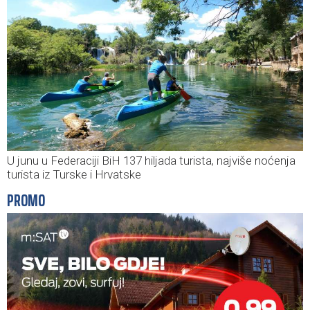
U junu u Federaciji BiH 137 hiljada turista, najviše noćenja
turista iz Turske i Hrvatske
PROMO