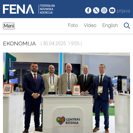
prijava
Foto
Video
English
Meni
EKONOMIJA
| 30.04.2025. 19:55 |