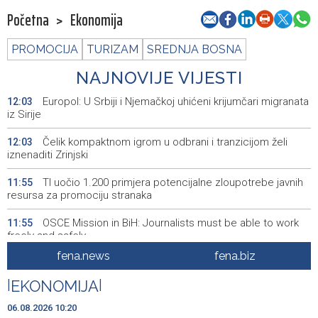
Početna
>
Ekonomija
PROMOCIJA
TURIZAM
SREDNJA BOSNA
NAJNOVIJE VIJESTI
Europol: U Srbiji i Njemačkoj uhićeni krijumčari migranata
12:03
iz Sirije
Čelik kompaktnom igrom u odbrani i tranzicijom želi
12:03
iznenaditi Zrinjski
TI uočio 1.200 primjera potencijalne zloupotrebe javnih
11:55
resursa za promociju stranaka
OSCE Mission in BiH: Journalists must be able to work
11:55
freely and safely
fena.news
fena.biz
Kurtović i Hadžić razgovarali o važnosti i nastavku
11:52
kvalitetnog i odgovornog socijalnog dijaloga
|
EKONOMIJA
|
No cases of cyclosporiasis reported in Bosnia and
11:49
06.08.2026 10:20
Herzegovina as outbreak continues in the U.S.