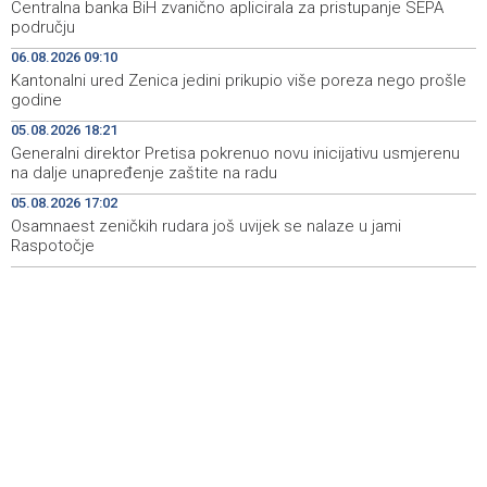
Centralna banka BiH zvanično aplicirala za pristupanje SEPA
području
OSCE: Ruska Federacija nastavlja kršiti međunarodne
11:49
06.08.2026 09:10
obaveze na zabrinjavajući način
Kantonalni ured Zenica jedini prikupio više poreza nego prošle
godine
Ministarstvo civilnih poslova BiH unaprijedilo sustav
11:42
registracije sportskih organizacija
05.08.2026 18:21
Generalni direktor Pretisa pokrenuo novu inicijativu usmjerenu
Najmanje 21 osoba je umrla u Južnoj Koreji u toplotnom
11:38
na dalje unapređenje zaštite na radu
talasu
05.08.2026 17:02
Osamnaest zeničkih rudara još uvijek se nalaze u jami
Central Bank of Bosnia and Herzegovina officially
11:34
applies for SEPA membership
Raspotočje