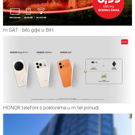
m:SAT - bilo gdje u BiH
HONOR telefoni s poklonima u m:tel ponudi