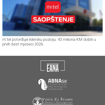
m:tel potvrđuje lidersku poziciju: 43 miliona KM dobiti u
prvih šest mjeseci 2026.