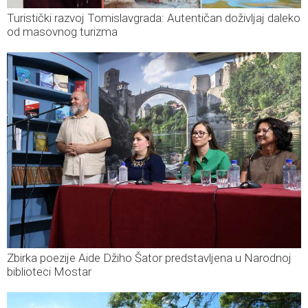
Turistički razvoj Tomislavgrada: Autentičan doživljaj daleko
od masovnog turizma
Zbirka poezije Aide Džiho Šator predstavljena u Narodnoj
biblioteci Mostar