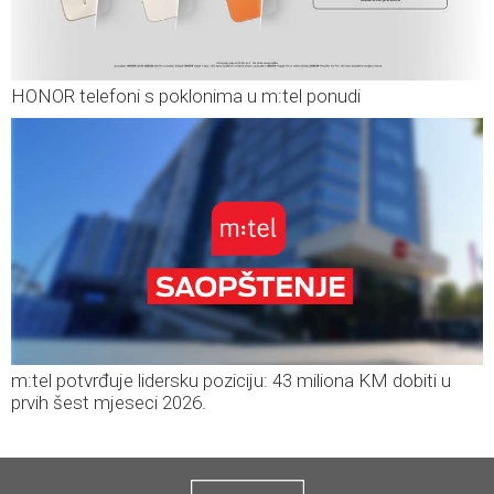
HONOR telefoni s poklonima u m:tel ponudi
m:tel potvrđuje lidersku poziciju: 43 miliona KM dobiti u
prvih šest mjeseci 2026.