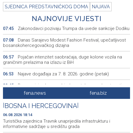
SJEDNICA PREDSTAVNIČKOG DOMA
NAJAVA
NAJNOVIJE VIJESTI
Zakonodavci pozivaju Trumpa da uvede sankcije Dodiku
07:45
Danas Sarajevo Modest Fashion Festival, upečatljivost
07:08
bosanskohercegovačkog dizajna
Pojačan intenzitet saobraćaja, duge kolone vozila na
06:57
graničnim prelazima na izlazu iz BiH
Najave događaja za 7. 8. 2026. godine (petak)
06:53
Borac minimalnom pobjedom stekao prednost protiv
22:45
Vitebska
fena.news
fena.biz
Bacačice kugle Bešlija i Baručija bez plasmana u finale
21:54
|
BOSNA I HERCEGOVINA
|
juniorskog SP-a
06.08.2026 18:14
Počeo memorijalni turnir 'Streetball Tomislavgrad 2026.
20:36
Turistička zajednica Travnik unaprijedila infrastrukturu i
Branimir Mašić Bani'
informativne sadržaje u središtu grada