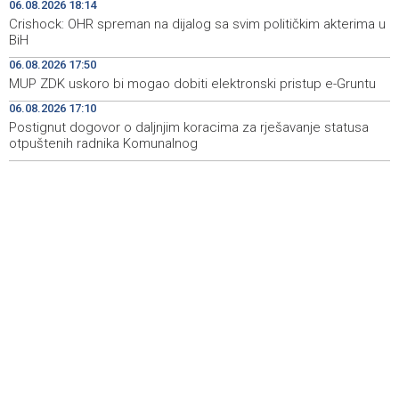
06.08.2026 18:14
Na Vilsonovom šetalištu u Sarajevu predstavljeno 50
20:26
Crishock: OHR spreman na dijalog sa svim političkim akterima u
luksuznih i sportskih automobila
BiH
Announcement of events for Friday, 7 August 2026
20:01
06.08.2026 17:50
MUP ZDK uskoro bi mogao dobiti elektronski pristup e-Gruntu
Drugi Festival bakri okupio mještane i posjetitelje kod
19:55
06.08.2026 17:10
Livna
Postignut dogovor o daljnjim koracima za rješavanje statusa
otpuštenih radnika Komunalnog