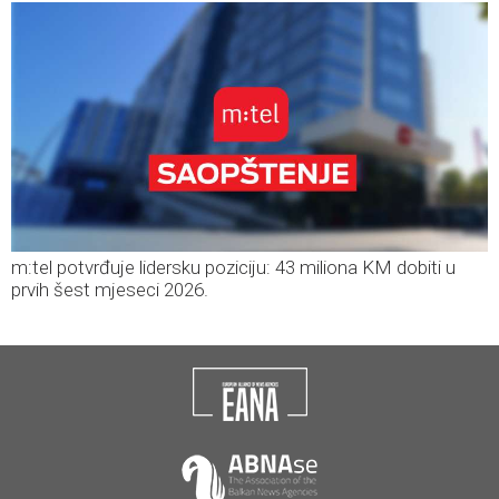
m:tel potvrđuje lidersku poziciju: 43 miliona KM dobiti u
prvih šest mjeseci 2026.