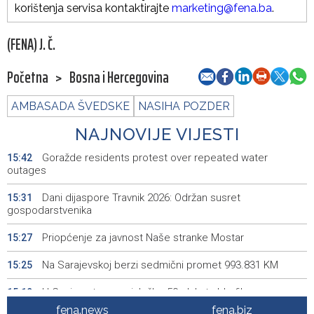
korištenja servisa kontaktirajte
marketing@fena.ba
.
(FENA) J. Č.
Početna
>
Bosna i Hercegovina
AMBASADA ŠVEDSKE
NASIHA POZDER
NAJNOVIJE VIJESTI
Goražde residents protest over repeated water
15:42
outages
Dani dijaspore Travnik 2026: Održan susret
15:31
gospodarstvenika
Priopćenje za javnost Naše stranke Mostar
15:27
Na Sarajevskoj berzi sedmični promet 993.831 KM
15:25
U Cazinu otvorena izložba 50 plakata bh. filmova
15:19
fena.news
fena.biz