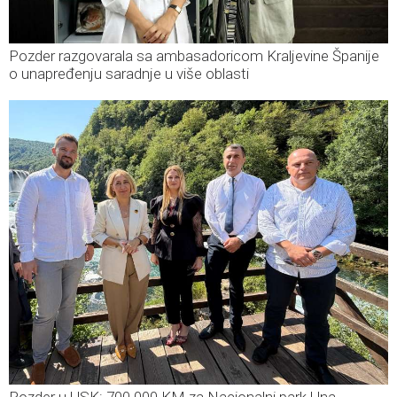
Pozder razgovarala sa ambasadoricom Kraljevine Španije
o unapređenju saradnje u više oblasti