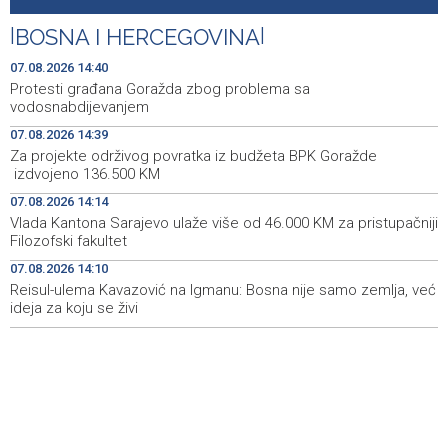
Najave događaja za 8. 8. 2026. godine (subota)
15:00
|
BOSNA I HERCEGOVINA
|
SFF Tribute to Béla Tarr features works by his former
14:54
students
07.08.2026 14:40
Protesti građana Goražda zbog problema sa
Magoda ugostio Halida Kuburovića i zahvalio mu za
14:44
vodosnabdijevanjem
predanost kulturi
07.08.2026 14:39
Za projekte održivog povratka iz budžeta BPK Goražde
Protesti građana Goražda zbog problema sa
14:40
izdvojeno 136.500 KM
vodosnabdijevanjem
07.08.2026 14:14
Za projekte održivog povratka iz budžeta BPK Goražde
14:39
Vlada Kantona Sarajevo ulaže više od 46.000 KM za pristupačniji
izdvojeno 136.500 KM
Filozofski fakultet
07.08.2026 14:10
Reisul-ulema Kavazović na Igmanu: Bosna nije samo zemlja, već
ideja za koju se živi