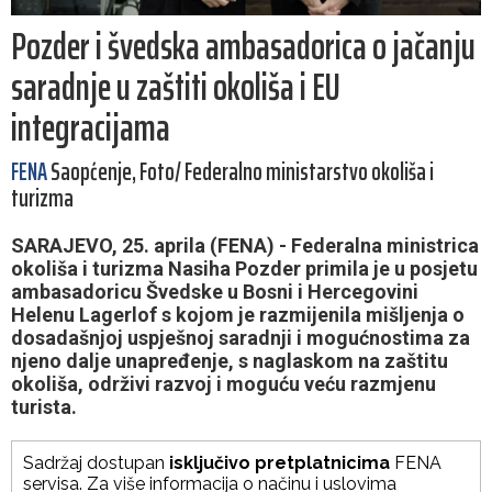
Pozder i švedska ambasadorica o jačanju
saradnje u zaštiti okoliša i EU
integracijama
FENA
Saopćenje, Foto/ Federalno ministarstvo okoliša i
turizma
SARAJEVO, 25. aprila (FENA) - Federalna ministrica
okoliša i turizma Nasiha Pozder primila je u posjetu
ambasadoricu Švedske u Bosni i Hercegovini
Helenu Lagerlof s kojom je razmijenila mišljenja o
dosadašnjoj uspješnoj saradnji i mogućnostima za
njeno dalje unapređenje, s naglaskom na zaštitu
okoliša, održivi razvoj i moguću veću razmjenu
turista.
Sadržaj dostupan
isključivo pretplatnicima
FENA
servisa. Za više informacija o načinu i uslovima