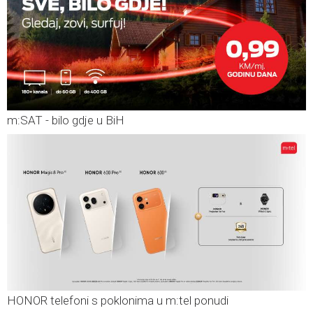
m:SAT - bilo gdje u BiH
HONOR telefoni s poklonima u m:tel ponudi