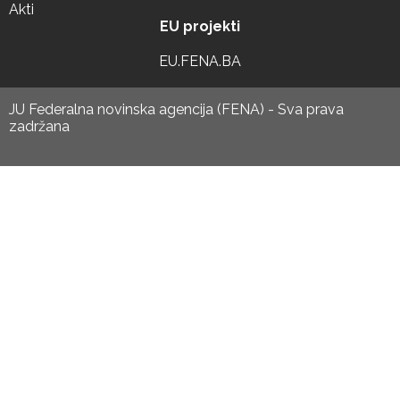
Akti
EU projekti
EU.FENA.BA
JU Federalna novinska agencija (FENA) - Sva prava
zadržana