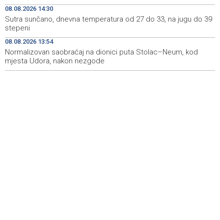
zmija' ponovo okupila ljubitelje motosporta
08.08.2026 14:30
Sutra sunčano, dnevna temperatura od 27 do 33, na jugu do 39
Mostar Jazz Fest 2026. od 23. do 25. kolovoza donosi
13:20
stepeni
tri večeri vrhunske glazbe
08.08.2026 13:54
Normalizovan saobraćaj na dionici puta Stolac–Neum, kod
Izraelske snage izvode nova rušenja u južnom Libanu
12:21
mjesta Udora, nakon nezgode