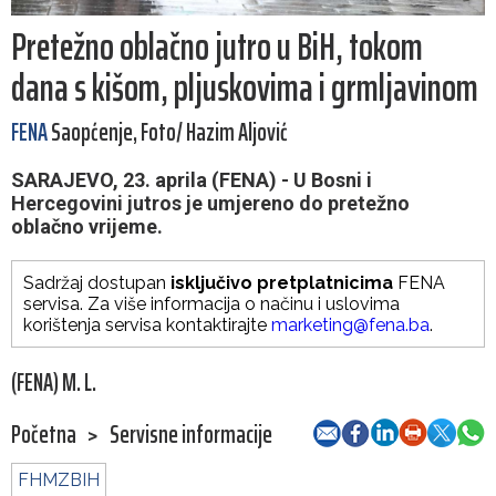
Pretežno oblačno jutro u BiH, tokom
dana s kišom, pljuskovima i grmljavinom
FENA
Saopćenje, Foto/ Hazim Aljović
SARAJEVO, 23. aprila (FENA) - U Bosni i
Hercegovini jutros je umjereno do pretežno
oblačno vrijeme.
Sadržaj dostupan
isključivo pretplatnicima
FENA
servisa. Za više informacija o načinu i uslovima
korištenja servisa kontaktirajte
marketing@fena.ba
.
(FENA) M. L.
Početna
>
Servisne informacije
FHMZBIH