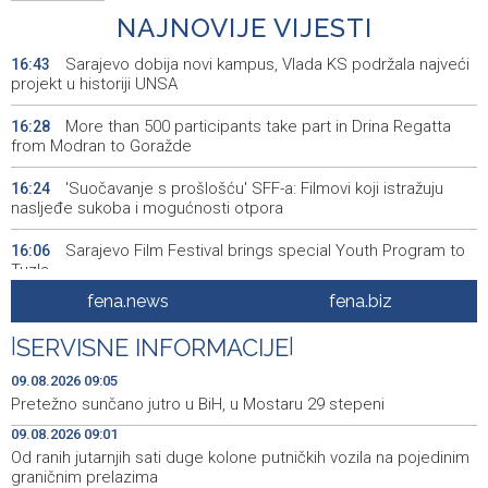
NAJNOVIJE VIJESTI
Sarajevo dobija novi kampus, Vlada KS podržala najveći
16:43
projekt u historiji UNSA
More than 500 participants take part in Drina Regatta
16:28
from Modran to Goražde
'Suočavanje s prošlošću' SFF-a: Filmovi koji istražuju
16:24
nasljeđe sukoba i mogućnosti otpora
Sarajevo Film Festival brings special Youth Program to
16:06
Tuzla
fena.news
fena.biz
Posuški turnir 'Kamen, krš i maslina' potvrdio svoj ugled,
15:58
Kukoč ponovno na Topali
|
SERVISNE INFORMACIJE
|
Priopćenje za javnost HDZ 1990
15:40
09.08.2026 09:05
Pretežno sunčano jutro u BiH, u Mostaru 29 stepeni
Pentagon pozvao američke odbrambene firme da
14:53
09.08.2026 09:01
ubrzaju proizvodnju oružja usred iscrpljenih zaliha
Od ranih jutarnjih sati duge kolone putničkih vozila na pojedinim
graničnim prelazima
Svečano otvoren 26. Cazin Grand Prix, staza 'Krajiška
14:39