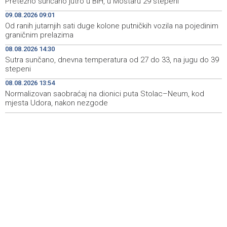
Pretežno sunčano jutro u BiH, u Mostaru 29 stepeni
09.08.2026 09:01
Marija Šerifović pred više hiljada posjetitelja na Piroti
10:03
zatvorila 'Dane dijaspore 2026' u Travniku
Od ranih jutarnjih sati duge kolone putničkih vozila na pojedinim
graničnim prelazima
Kušljugić: Sprječavanje dehidracije i pregrijavanja ključni
09:28
08.08.2026 14:30
za očuvanje zdravlja srca tokom vrućina
Sutra sunčano, dnevna temperatura od 27 do 33, na jugu do 39
stepeni
U jami 'Raspotočje' petu noć prenoćilo devet zeničkih
09:27
rudara
08.08.2026 13:54
Normalizovan saobraćaj na dionici puta Stolac–Neum, kod
mjesta Udora, nakon nezgode
Gosti iz regiona okupirali Jahorinu, mnogi zbog popusta
09:20
umjesto mora izabrali planinu