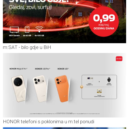
m:SAT - bilo gdje u BiH
HONOR telefoni s poklonima u m:tel ponudi