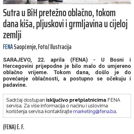
Sutra u BiH pretežno oblačno, tokom
dana kiša, pljuskovi i grmljavina u cijeloj
zemlji
FENA
Saopćenje, Foto/ Ilustracija
SARAJEVO, 22. aprila (FENA) - U Bosni i
Hercegovini prijepodne je bilo malo do umjereno
oblačno vrijeme. Tokom dana, došlo je do
povećanje oblačnosti, a postupno se očekuju i
padavine.
Sadržaj dostupan
isključivo pretplatnicima
FENA
servisa. Za više informacija o načinu i uslovima
korištenja servisa kontaktirajte
marketing@fena.ba
.
(FENA) E. F.