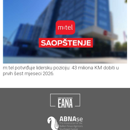
m:tel potvrđuje lidersku poziciju: 43 miliona KM dobiti u
prvih šest mjeseci 2026.