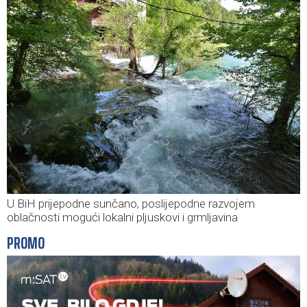
U BiH prijepodne sunčano, poslijepodne razvojem
oblačnosti mogući lokalni pljuskovi i grmljavina
PROMO