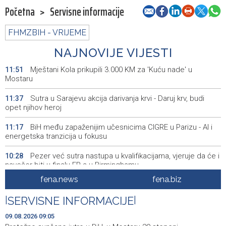
Početna
>
Servisne informacije
FHMZBIH - VRIJEME
NAJNOVIJE VIJESTI
Mještani Kola prikupili 3.000 KM za 'Kuću nade' u
11:51
Mostaru
Sutra u Sarajevu akcija darivanja krvi - Daruj krv, budi
11:37
opet njihov heroj
BiH među zapaženijim učesnicima CIGRE u Parizu - AI i
11:17
energetska tranzicija u fokusu
Pezer već sutra nastupa u kvalifikacijama, vjeruje da će i
10:28
navečer biti u finalu EP-a u Birminghamu
fena.news
fena.biz
Ballian: Neopravdana sječa stabala a grad zbog manjka
10:16
drveća sve topliji
|
SERVISNE INFORMACIJE
|
FBiH nema objedinjene podatke o povučenom i
10:09
09.08.2026 09:05
uništenom mesu, prekršaji utvrđeni u 40 kontrola