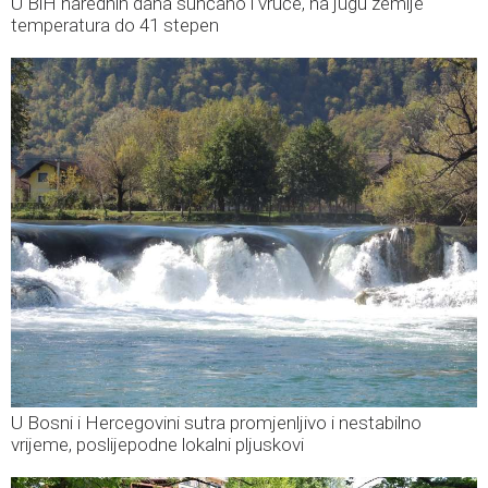
U BiH narednih dana sunčano i vruće, na jugu zemlje
temperatura do 41 stepen
U Bosni i Hercegovini sutra promjenljivo i nestabilno
vrijeme, poslijepodne lokalni pljuskovi