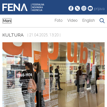
prijava
Foto
Video
English
Meni
KULTURA
| 21.04.2025. 13:20 |