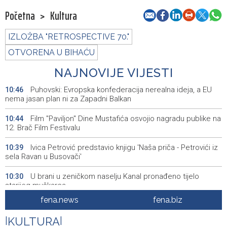
Početna
>
Kultura
IZLOŽBA "RETROSPECTIVE 70."
OTVORENA U BIHAĆU
NAJNOVIJE VIJESTI
Puhovski: Evropska konfederacija nerealna ideja, a EU
10:46
nema jasan plan ni za Zapadni Balkan
Film "Paviljon" Dine Mustafića osvojio nagradu publike na
10:44
12. Brač Film Festivalu
Ivica Petrović predstavio knjigu 'Naša priča - Petrovići iz
10:39
sela Ravan u Busovači'
U brani u zeničkom naselju Kanal pronađeno tijelo
10:30
starijeg muškarca
fena.news
fena.biz
Suša ugrožava vodoopskrbu u Tomislavgradu
10:29
|
KULTURA
|
Počela prodaja ulaznica za SFF u glavnom Box Officeu u
10:28