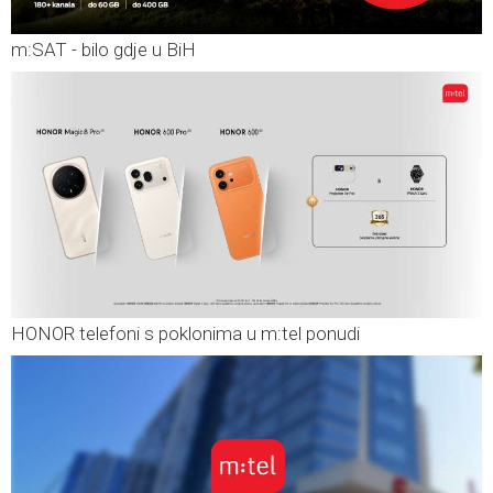
m:SAT - bilo gdje u BiH
HONOR telefoni s poklonima u m:tel ponudi