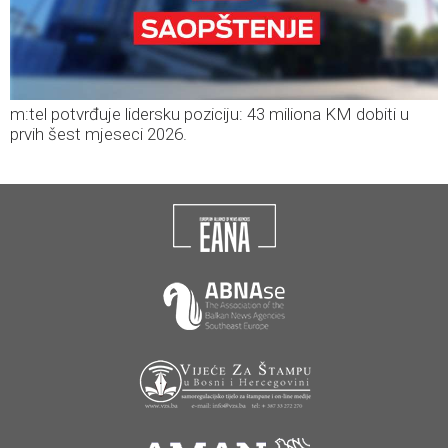
m:tel potvrđuje lidersku poziciju: 43 miliona KM dobiti u
prvih šest mjeseci 2026.