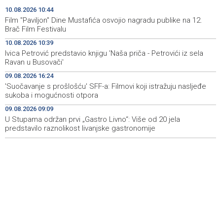
BKC-u
10.08.2026 10:44
Film "Paviljon" Dine Mustafića osvojio nagradu publike na 12.
Tužilaštvo USK predložilo pritvor za ženu osumnjičenu
10:12
Brač Film Festivalu
za ubistvo supruga
10.08.2026 10:39
Ivica Petrović predstavio knjigu 'Naša priča - Petrovići iz sela
Saopćenje za javnost PSS
10:08
Ravan u Busovači'
KCUS i SKB Mostar iskazali interes za suradnju s
10:02
09.08.2026 16:24
transplantacijskim centrima članica Eurotransplanta
'Suočavanje s prošlošću' SFF-a: Filmovi koji istražuju nasljeđe
sukoba i mogućnosti otpora
Izdato narandžasto upozorenje zbog visoke
09:51
09.08.2026 09:09
temperature zraka
U Stupama održan prvi „Gastro Livno“: Više od 20 jela
predstavilo raznolikost livanjske gastronomije