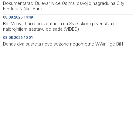
Dokumentarac 'Bulevar Ivice Osima' osvojio nagradu na City
Bh. Muay Thai reprezentacija na Svjetskom prvenstvu u
14:49
Festu u Niškoj Banji
najbrojnijem sastavu do sada (VIDEO)
08.08.2026 14:49
Sutra sunčano, dnevna temperatura od 27 do 33, na
14:30
Bh. Muay Thai reprezentacija na Svjetskom prvenstvu u
jugu do 39 stepeni
najbrojnijem sastavu do sada (VIDEO)
08.08.2026 10:01
Sarajevo Film Festival donosi poseban Program za
14:23
mlade u Tuzlu
Danas dva susreta nove sezone nogometne WWin lige BiH