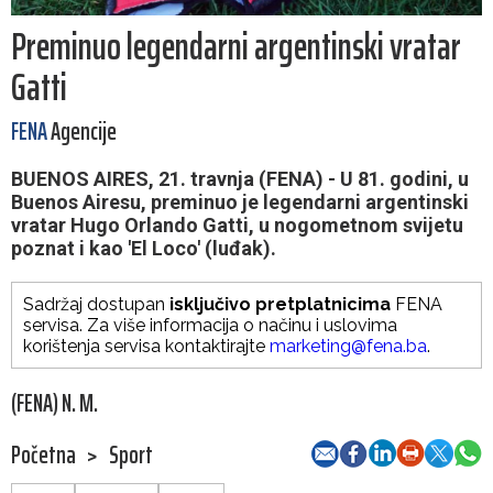
Preminuo legendarni argentinski vratar
Gatti
FENA
Agencije
BUENOS AIRES, 21. travnja (FENA) - U 81. godini, u
Buenos Airesu, preminuo je legendarni argentinski
vratar Hugo Orlando Gatti, u nogometnom svijetu
poznat i kao 'El Loco' (luđak).
Sadržaj dostupan
isključivo pretplatnicima
FENA
servisa. Za više informacija o načinu i uslovima
korištenja servisa kontaktirajte
marketing@fena.ba
.
(FENA) N. M.
Početna
>
Sport