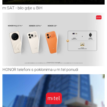
m:SAT - bilo gdje u BiH
HONOR telefoni s poklonima u m:tel ponudi