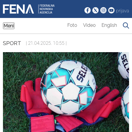
prijava
Foto
Video
English
Meni
SPORT
| 21.04.2025. 10:55 |