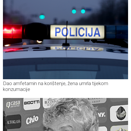
Dao amfetamin na korištenje, žena umrla tijekom
konzumacije