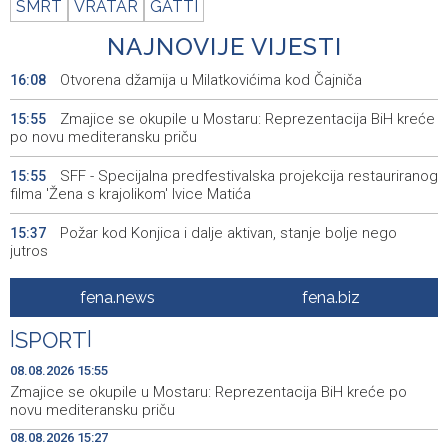
SMRT
VRATAR
GATTI
NAJNOVIJE VIJESTI
Otvorena džamija u Milatkovićima kod Čajniča
16:08
Zmajice se okupile u Mostaru: Reprezentacija BiH kreće
15:55
po novu mediteransku priču
SFF - Specijalna predfestivalska projekcija restauriranog
15:55
filma 'Žena s krajolikom' Ivice Matića
Požar kod Konjica i dalje aktivan, stanje bolje nego
15:37
jutros
Dokumentarac 'Bulevar Ivice Osima' osvojio nagradu na
15:27
fena.news
fena.biz
City Festu u Niškoj Banji
|
SPORT
|
Konjic ugostio 23 folklorna društva na 26.
15:09
Međunarodnom festivalu ‘Konjička sehara’
08.08.2026 15:55
Zmajice se okupile u Mostaru: Reprezentacija BiH kreće po
Vozači u HBŽ-u pozvani na oprez zbog divljih konja na
15:05
novu mediteransku priču
cestama
08.08.2026 15:27