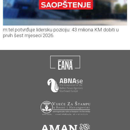
m:tel potvrđuje lidersku poziciju: 43 miliona KM dobiti u
prvih šest mjeseci 2026.