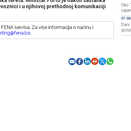
ka tereta. Ministar Forto je nakon sastanka
Oko 
evoznici i u njihovoj prethodnoj komunikaciji
sajam
07.08
Dani 
FENA servisa. Za više informacija o načinu i
gosp
eting@fena.ba
.