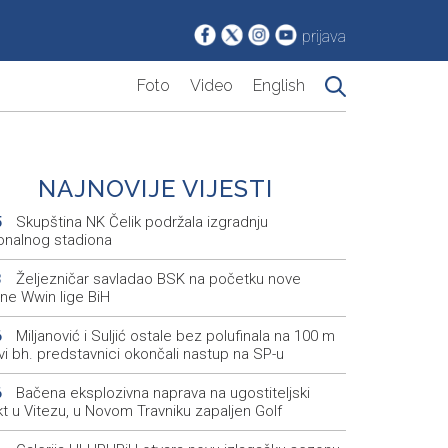
prijava
Foto
Video
English
NAJNOVIJE VIJESTI
Skupština NK Čelik podržala izgradnju
5
onalnog stadiona
Željezničar savladao BSK na početku nove
3
ne Wwin lige BiH
Miljanović i Suljić ostale bez polufinala na 100 m
6
svi bh. predstavnici okončali nastup na SP-u
Bačena eksplozivna naprava na ugostiteljski
6
t u Vitezu, u Novom Travniku zapaljen Golf