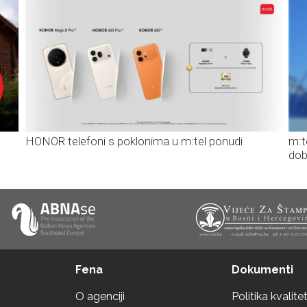
HONOR telefoni s poklonima u m:tel ponudi
m:t
dob
Fena
Dokumenti
O agenciji
Politika kvalite