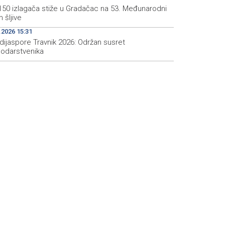
150 izlagača stiže u Gradačac na 53. Međunarodni
 šljive
.2026 15:31
dijaspore Travnik 2026: Održan susret
odarstvenika