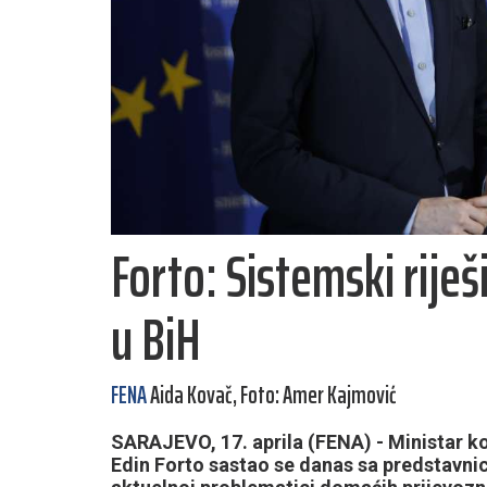
Forto: Sistemski rije
u BiH
FENA
Aida Kovač, Foto: Amer Kajmović
SARAJEVO, 17. aprila (FENA) - Ministar k
Edin Forto sastao se danas sa predstavni