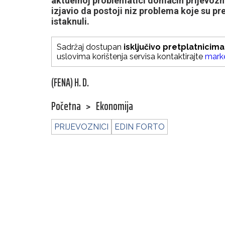
aktuelnoj problematici domaćih prijevozni
izjavio da postoji niz problema koje su pr
istaknuli.
Sadržaj dostupan
isključivo pretplatnicima
uslovima korištenja servisa kontaktirajte
mark
(FENA) H. D.
Početna
>
Ekonomija
PRIJEVOZNICI
EDIN FORTO