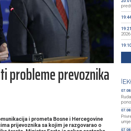
20:0
preds
19:4
19:2
2026
19:1
se v
19:0
šiti probleme prevoznika
Kino
19:0
|
EK
07.08
Rudar
pono
07.08
Priv
omunikacija i prometa Bosne i Hercegovine
umje
cima prijevoznika sa kojim je razgovarao o
07.08