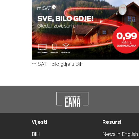
m:SAT - bilo gdje u BiH
Vijesti
Resursi
BiH
News in English