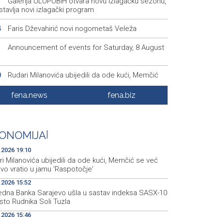
Galerija ULUPUBiH otvara novu izlagačku sezonu,
1
tavlja novi izlagački program
Faris Dževahirić novi nogometaš Veleža
4
Announcement of events for Saturday, 8 August
1
Rudari Milanovića ubijedili da ode kući, Memčić
0
eć ponovo vratio u jamu 'Raspotočje'
fena.news
fena.biz
Sarajevo Film Festival presents Kinoscope and
3
scope Surreal programs
Najave događaja za 8. 8. 2026. godine (subota)
0
ONOMIJA
|
.2026 19:10
i Milanovića ubijedili da ode kući, Memčić se već
vo vratio u jamu 'Raspotočje'
.2026 15:52
redna Banka Sarajevo ušla u sastav indeksa SASX-10
sto Rudnika Soli Tuzla
.2026 15:46