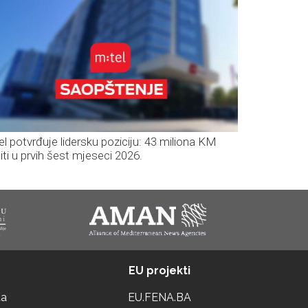
el potvrđuje lidersku poziciju: 43 miliona KM
iti u prvih šest mjeseci 2026.
EU projekti
ta
EU.FENA.BA