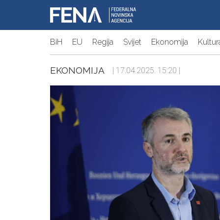
BiH
EU
Regija
Svijet
Ekonomija
Kultur
EKONOMIJA
| 17.04.2025. 15:20 |