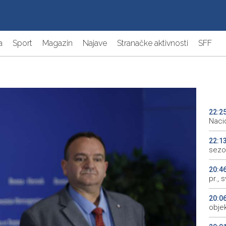
a
Sport
Magazin
Najave
Stranačke aktivnosti
SFF
22:2
Naci
22:1
sezo
20:4
pr., 
20:0
objek