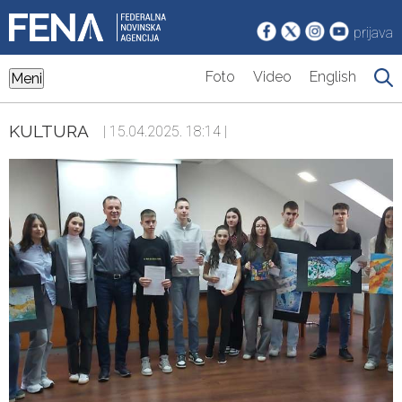
prijava
Foto
Video
English
Meni
KULTURA
| 15.04.2025. 18:14 |