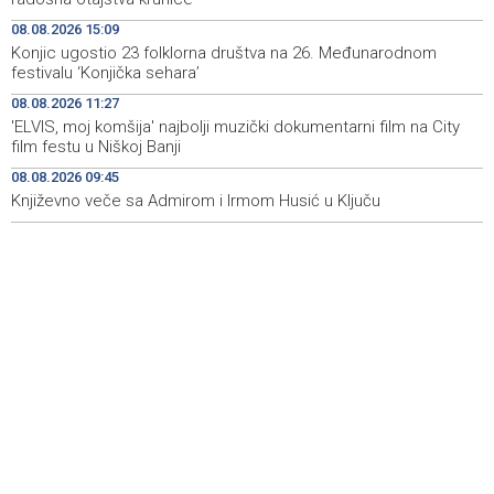
08.08.2026 15:09
Koncertom Marije Šerifović večeras se zatvara
18:05
Konjic ugostio 23 folklorna društva na 26. Međunarodnom
manifestacija 'Dani dijaspore Travnik 2026'
festivalu ‘Konjička sehara’
Kod mosta Brčko - Gunja pronađene kosti, vještaci
17:26
08.08.2026 11:27
sudske medicine utvrđuju porijeklo
'ELVIS, moj komšija' najbolji muzički dokumentarni film na City
film festu u Niškoj Banji
'Pekijada' u Varešu okupila 37 ekipa iz četiri države
17:15
08.08.2026 09:45
regiona
Književno veče sa Admirom i Irmom Husić u Ključu