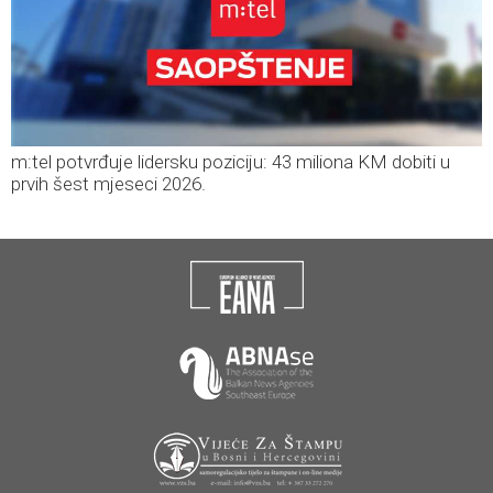
m:tel potvrđuje lidersku poziciju: 43 miliona KM dobiti u
prvih šest mjeseci 2026.