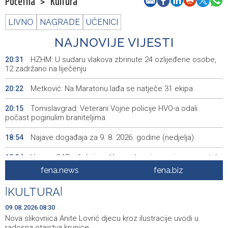
Početna
>
Kultura
LIVNO
NAGRADE
UČENICI
NAJNOVIJE VIJESTI
HZHM: U sudaru vlakova zbrinute 24 ozlijeđene osobe,
20:31
12 zadržano na liječenju
Metković: Na Maratonu lađa se natječe 31 ekipa
20:22
Tomislavgrad: Veterani Vojne policije HVO-a odali
20:15
počast poginulim braniteljima
Najave događaja za 9. 8. 2026. godine (nedjelja)
18:54
Vance: SAD očekuje od Irana da osigura siguran protok
18:34
nafte kroz Hormuški moreuz
fena.news
fena.biz
Iranski šef sigurnosti: Hormuški moreuz će ostati
18:21
|
KULTURA
|
zatvoren dok SAD ne ispuni zahtjeve Teherana
09.08.2026 08:30
Iran 'vrlo blizu' dogovora s Omanom o novoj Hormuškoj
18:09
Nova slikovnica Anite Lovrić djecu kroz ilustracije uvodi u
brodskoj ruti
radosna otajstva krunice