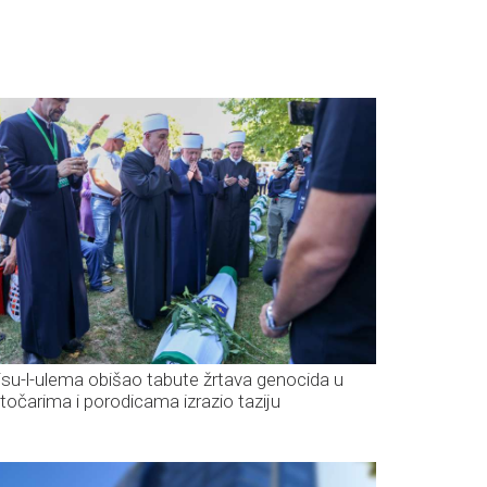
isu-l-ulema obišao tabute žrtava genocida u
točarima i porodicama izrazio taziju