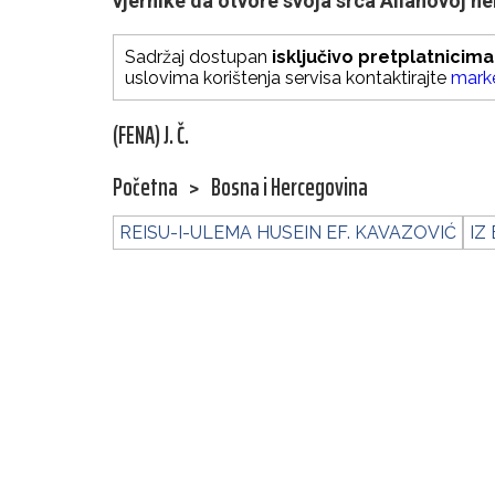
vjernike da otvore svoja srca Allahovoj ne
Sadržaj dostupan
isključivo pretplatnicima
uslovima korištenja servisa kontaktirajte
mark
(FENA) J. Č.
Početna
>
Bosna i Hercegovina
REISU-I-ULEMA HUSEIN EF. KAVAZOVIĆ
IZ 