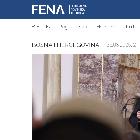
BiH
EU
Regija
Svijet
Ekonomija
Kultur
BOSNA I HERCEGOVINA
| 26.03.2025. 21: