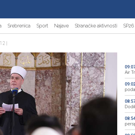
a
Srebrenica
Sport
Najave
Stranačke aktivnosti
SP26
12 |
09:0
Air T
09:0
poda
08:5
Dodi
08:5
pers