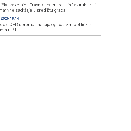
tička zajednica Travnik unaprijedila infrastrukturu i
mativne sadržaje u središtu grada
.2026 18:14
hock: OHR spreman na dijalog sa svim političkim
rima u BiH