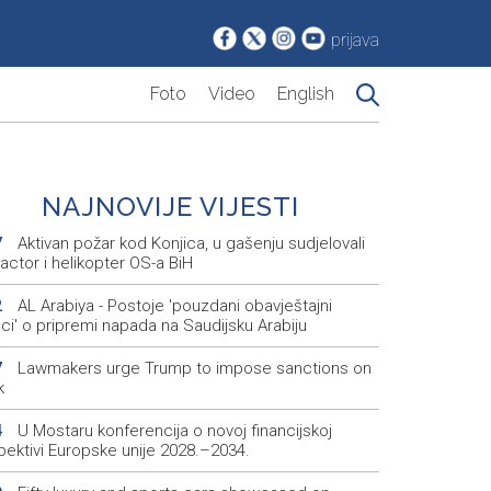
prijava
Foto
Video
English
NAJNOVIJE VIJESTI
Aktivan požar kod Konjica, u gašenju sudjelovali
7
ractor i helikopter OS-a BiH
AL Arabiya - Postoje 'pouzdani obavještajni
2
ci' o pripremi napada na Saudijsku Arabiju
Lawmakers urge Trump to impose sanctions on
7
k
U Mostaru konferencija o novoj financijskoj
4
pektivi Europske unije 2028.–2034.