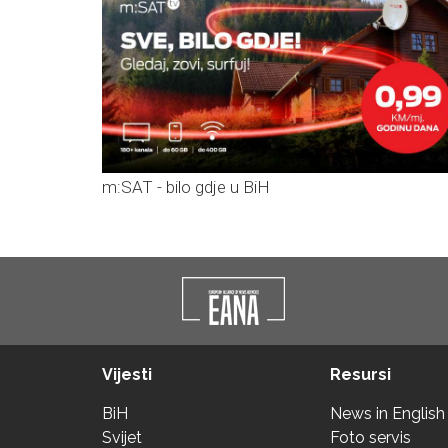
m:SAT - bilo gdje u BiH
Vijesti
Resursi
BiH
News in English
Svijet
Foto servis