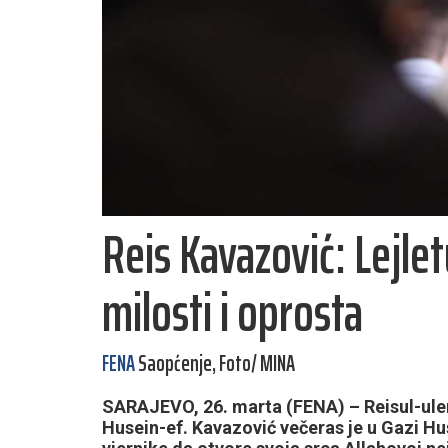
Reis Kavazović: Lejle
milosti i oprosta
FENA
Saopćenje, Foto/ MINA
SARAJEVO, 26. marta (FENA) – Reisul-ule
Husein-ef. Kavazović večeras je u Gazi H