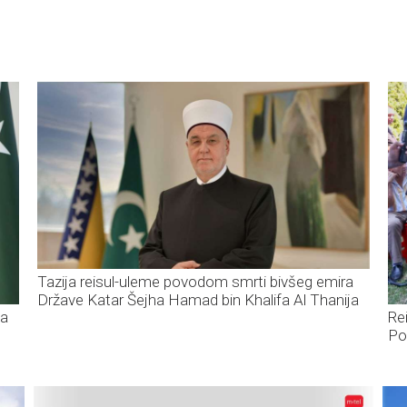
Tazija reisul-uleme povodom smrti bivšeg emira
Države Katar Šejha Hamad bin Khalifa Al Thanija
za
Re
Po