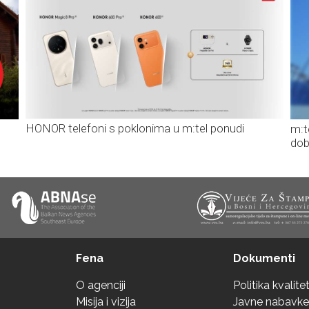
HONOR telefoni s poklonima u m:tel ponudi
m:t
dob
Fena
Dokumenti
O agenciji
Politika kvalite
Misija i vizija
Javne nabavke