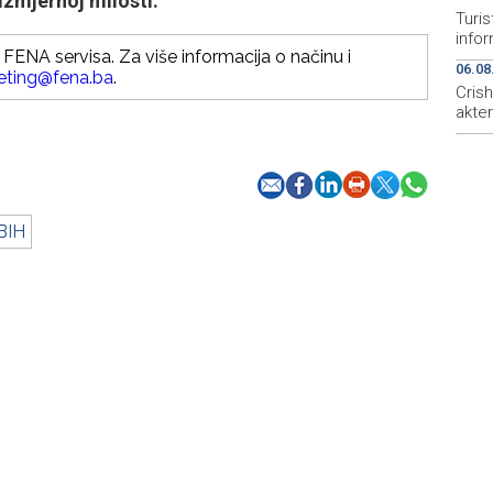
izmjernoj milosti.
Turis
infor
FENA servisa. Za više informacija o načinu i
06.08
eting@fena.ba
.
Cris
akte
BIH