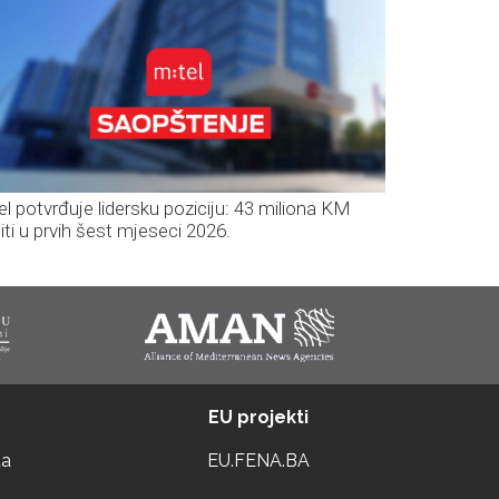
el potvrđuje lidersku poziciju: 43 miliona KM
iti u prvih šest mjeseci 2026.
EU projekti
ta
EU.FENA.BA