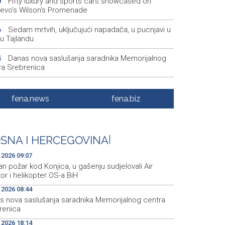
Fifty luxury and sports cars showcased on
0
jevo's Wilson's Promenade
Sedam mrtvih, uključujući napadača, u pucnjavi u
6
 u Tajlandu
Danas nova saslušanja saradnika Memorijalnog
4
ra Srebrenica
Na ZEPS 2026 dolazi najveća poslovna
2
acija iz Libije
fena.news
fena.biz
Broj potvrđenih slučajeva ebole u Demokratskoj
8
blici Kongo porastao na preko 4.000
SNA I HERCEGOVINA
|
Najave foto i video servisa za 7. 8. 2026. godine
1
ak)
.2026 09:07
an požar kod Konjica, u gašenju sudjelovali Air
or i helikopter OS-a BiH
.2026 08:44
s nova saslušanja saradnika Memorijalnog centra
renica
.2026 18:14