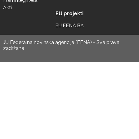
Plan integriteta
Akti
EU projekti
EU.FENA.BA
JU Federalna novinska agencija (FENA) - Sva prava
zadržana