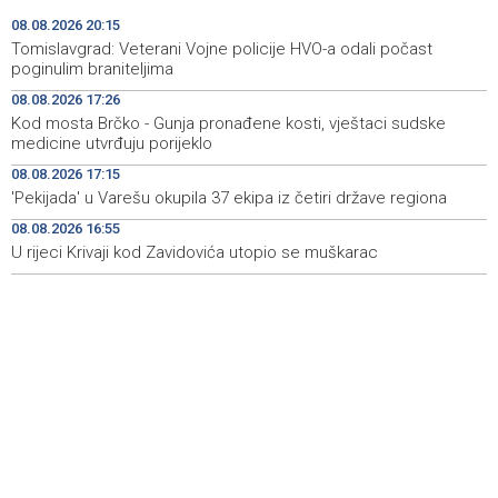
08.08.2026 20:15
Iran 'vrlo blizu' dogovora s Omanom o novoj Hormuškoj
18:09
Tomislavgrad: Veterani Vojne policije HVO-a odali počast
brodskoj ruti
poginulim braniteljima
08.08.2026 17:26
Koncertom Marije Šerifović večeras se zatvara
18:05
Kod mosta Brčko - Gunja pronađene kosti, vještaci sudske
manifestacija 'Dani dijaspore Travnik 2026'
medicine utvrđuju porijeklo
Kod mosta Brčko - Gunja pronađene kosti, vještaci
17:26
08.08.2026 17:15
sudske medicine utvrđuju porijeklo
'Pekijada' u Varešu okupila 37 ekipa iz četiri države regiona
08.08.2026 16:55
'Pekijada' u Varešu okupila 37 ekipa iz četiri države
17:15
regiona
U rijeci Krivaji kod Zavidovića utopio se muškarac