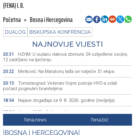
(FENA) I. B.
Početna
>
Bosna i Hercegovina
DIJALOG
BISKUPSKA KONFRENCIJA
NAJNOVIJE VIJESTI
HZHM: U sudaru vlakova zbrinute 24 ozlijeđene osobe,
20:31
12 zadržano na liječenju
Metković: Na Maratonu lađa se natječe 31 ekipa
20:22
Tomislavgrad: Veterani Vojne policije HVO-a odali
20:15
počast poginulim braniteljima
Najave događaja za 9. 8. 2026. godine (nedjelja)
18:54
Vance: SAD očekuje od Irana da osigura siguran protok
18:34
nafte kroz Hormuški moreuz
fena.news
fena.biz
Iranski šef sigurnosti: Hormuški moreuz će ostati
18:21
|
BOSNA I HERCEGOVINA
|
zatvoren dok SAD ne ispuni zahtjeve Teherana