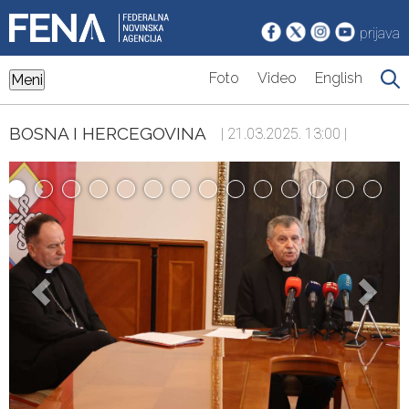
prijava
Foto
Video
English
Meni
BOSNA I HERCEGOVINA
| 21.03.2025. 13:00 |