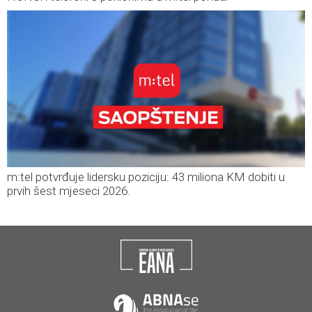
m:tel potvrđuje lidersku poziciju: 43 miliona KM dobiti u
prvih šest mjeseci 2026.