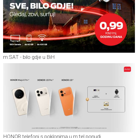
m:SAT - bilo gdje u BiH
HONOR telefoni s poklonima u m:tel ponudi