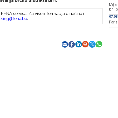
vanja Brčko distrikta BiH.
Milja
bh. p
FENA servisa. Za više informacija o načinu i
07.08
eting@fena.ba
.
Fari