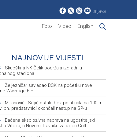
prijava
Foto
Video
English
NAJNOVIJE VIJESTI
Skupština NK Čelik podržala izgradnju
5
onalnog stadiona
Željezničar savladao BSK na početku nove
3
ne Wwin lige BiH
Miljanović i Suljić ostale bez polufinala na 100 m
6
svi bh. predstavnici okončali nastup na SP-u
Bačena eksplozivna naprava na ugostiteljski
6
t u Vitezu, u Novom Travniku zapaljen Golf