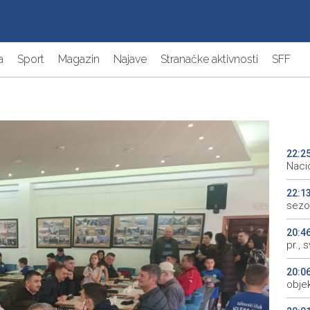
a
Sport
Magazin
Najave
Stranačke aktivnosti
SFF
22:2
Naci
22:1
sezo
20:4
pr., 
20:0
objek