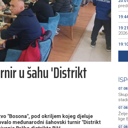
20:0
preds
19:4
19:2
2026
19:1
se v
19:0
rnir u šahu 'Distrikt
Kino
19:0
|
SP
07.08
Skup
stad
07.08
Želj
vo "Bosona", pod okriljem kojeg djeluje
lige 
valo međunarodni šahovski turnir "Distrikt
07.08