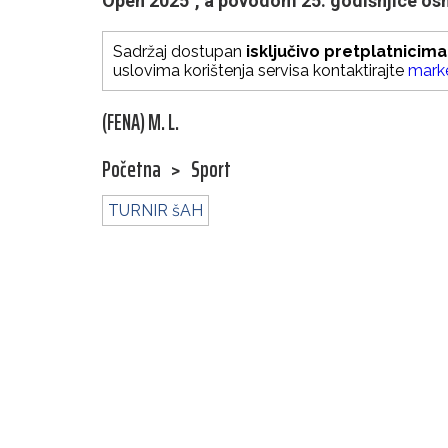
Open 2025", a povodom 25. godišnjice osni
Sadržaj dostupan
isključivo pretplatnicima
uslovima korištenja servisa kontaktirajte
mark
(FENA) M. L.
Početna
>
Sport
TURNIR šAH