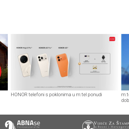
HONOR telefoni s poklonima u m:tel ponudi
m:t
dob