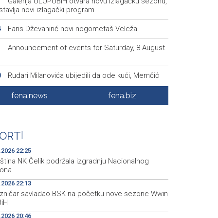
Galerija ULUPUBiH otvara novu izlagačku sezonu,
1
tavlja novi izlagački program
Faris Dževahirić novi nogometaš Veleža
4
Announcement of events for Saturday, 8 August
1
Rudari Milanovića ubijedili da ode kući, Memčić
0
eć ponovo vratio u jamu 'Raspotočje'
fena.news
fena.biz
Sarajevo Film Festival presents Kinoscope and
3
scope Surreal programs
Najave događaja za 8. 8. 2026. godine (subota)
0
ORT
|
.2026 22:25
ština NK Čelik podržala izgradnju Nacionalnog
iona
.2026 22:13
ezničar savladao BSK na početku nove sezone Wwin
BiH
.2026 20:46