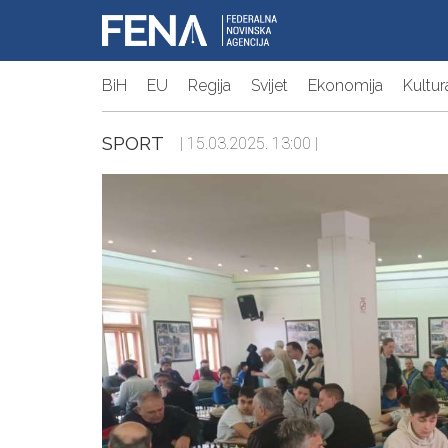
BiH
EU
Regija
Svijet
Ekonomija
Kultur
SPORT
| 15.03.2025. 13:00 |