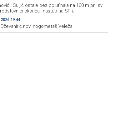
nović i Suljić ostale bez polufinala na 100 m pr., svi
redstavnici okončali nastup na SP-u
.2026 19:44
s Dževahirić novi nogometaš Veleža