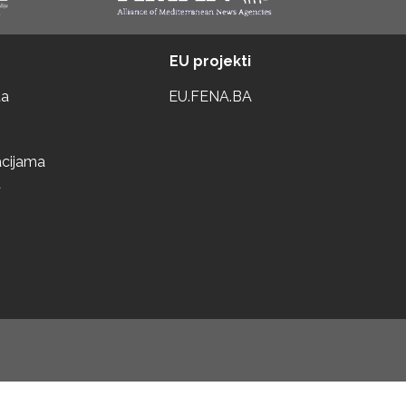
EU projekti
ta
EU.FENA.BA
acijama
a