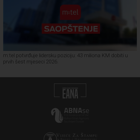
m:tel potvrđuje lidersku poziciju: 43 miliona KM dobiti u
prvih šest mjeseci 2026.