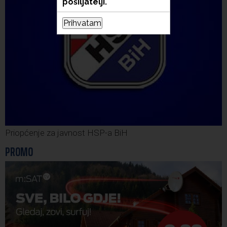
pošiljatelji.
Prihvatam
Priopćenje za javnost HSP-a BiH
PROMO