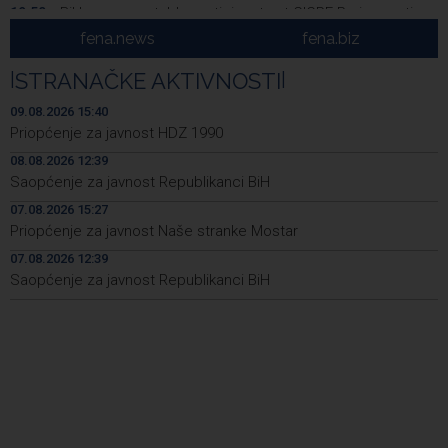
BiH among notable participants at CIGRE Paris meeting,
19:50
with AI and energy transition in focus
fena.news
fena.biz
Bentbaša Cliff Diving 2026 held in Sarajevo
19:35
|
STRANAČKE AKTIVNOSTI
|
FBiH lacks consolidated data on withdrawn and
19:20
09.08.2026 15:40
destroyed meat, 40 violations found
Priopćenje za javnost HDZ 1990
08.08.2026 12:39
Najave događaja za 10. 8. 2026. godine (ponedjeljak)
19:00
Saopćenje za javnost Republikanci BiH
Ballian: Unjustified tree cutting is making Sarajevo
18:45
07.08.2026 15:27
increasingly hot
Priopćenje za javnost Naše stranke Mostar
07.08.2026 12:39
U Sarajevu održani skokovi u vodu Bentbaša Cliff Diving
18:40
2026.
Saopćenje za javnost Republikanci BiH