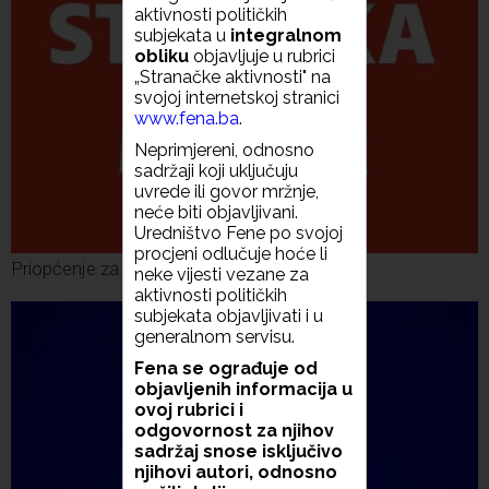
aktivnosti političkih
subjekata u
integralnom
obliku
objavljuje u rubrici
„Stranačke aktivnosti" na
svojoj internetskoj stranici
www.fena.ba
.
Neprimjereni, odnosno
sadržaji koji uključuju
uvrede ili govor mržnje,
neće biti objavljivani.
Uredništvo Fene po svojoj
procjeni odlučuje hoće li
Priopćenje za javnost Naše stranke Mostar
neke vijesti vezane za
aktivnosti političkih
subjekata objavljivati i u
generalnom servisu.
Fena se ograđuje od
objavljenih informacija u
ovoj rubrici i
odgovornost za njihov
sadržaj snose isključivo
njihovi autori, odnosno