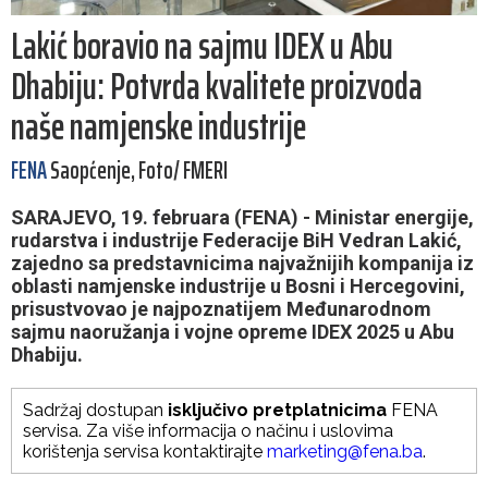
Lakić boravio na sajmu IDEX u Abu
Dhabiju: Potvrda kvalitete proizvoda
naše namjenske industrije
FENA
Saopćenje, Foto/ FMERI
SARAJEVO, 19. februara (FENA) - Ministar energije,
rudarstva i industrije Federacije BiH Vedran Lakić,
zajedno sa predstavnicima najvažnijih kompanija iz
oblasti namjenske industrije u Bosni i Hercegovini,
prisustvovao je najpoznatijem Međunarodnom
sajmu naoružanja i vojne opreme IDEX 2025 u Abu
Dhabiju.
Sadržaj dostupan
isključivo pretplatnicima
FENA
servisa. Za više informacija o načinu i uslovima
korištenja servisa kontaktirajte
marketing@fena.ba
.