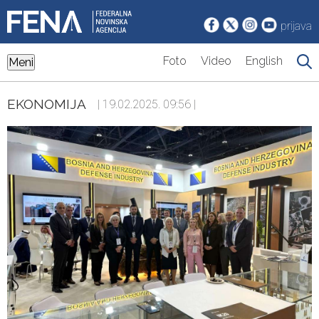
prijava
Foto
Video
English
Meni
EKONOMIJA
| 19.02.2025. 09:56 |