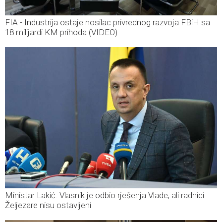
FIA - Industrija ostaje nosilac privrednog razvoja FBiH sa
18 milijardi KM prihoda (VIDEO)
Ministar Lakić: Vlasnik je odbio rješenja Vlade, ali radnici
Željezare nisu ostavljeni