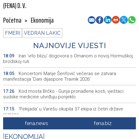
(FENA) D. V.
Početna
>
Ekonomija
FMERI
VEDRAN LAKIĆ
NAJNOVIJE VIJESTI
Iran 'vrlo blizu' dogovora s Omanom o novoj Hormuškoj
18:09
brodskoj ruti
Koncertom Marije Šerifović večeras se zatvara
18:05
manifestacija 'Dani dijaspore Travnik 2026'
Kod mosta Brčko - Gunja pronađene kosti, vještaci
17:26
sudske medicine utvrđuju porijeklo
'Pekijada' u Varešu okupila 37 ekipa iz četiri države
17:15
regiona
fena.news
fena.biz
U rijeci Krivaji kod Zavidovića utopio se muškarac
16:55
|
EKONOMIJA
|
Otvorena džamija u Milatkovićima kod Čajniča
16:08