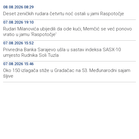
08.08.2026 08:29
Zmajice se okupile u Mostaru: Reprezentacija BiH kreće
15:55
Deset zeničkih rudara četvrtu noć ostali u jami Raspotočje
po novu mediteransku priču
07.08.2026 19:10
Rudari Milanovića ubijedili da ode kući, Memčić se već ponovo
SFF - Specijalna predfestivalska projekcija restauriranog
15:55
vratio u jamu 'Raspotočje'
filma 'Žena s krajolikom' Ivice Matića
07.08.2026 15:52
Požar kod Konjica i dalje aktivan, stanje bolje nego
15:37
Privredna Banka Sarajevo ušla u sastav indeksa SASX-10
jutros
umjesto Rudnika Soli Tuzla
07.08.2026 15:46
Dokumentarac 'Bulevar Ivice Osima' osvojio nagradu na
15:27
City Festu u Niškoj Banji
Oko 150 izlagača stiže u Gradačac na 53. Međunarodni sajam
šljive