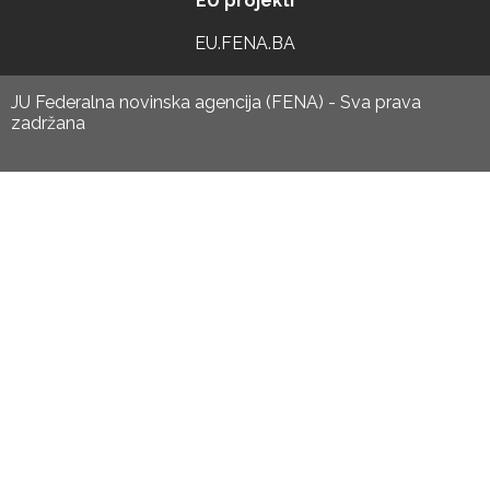
EU projekti
EU.FENA.BA
JU Federalna novinska agencija (FENA) - Sva prava
zadržana