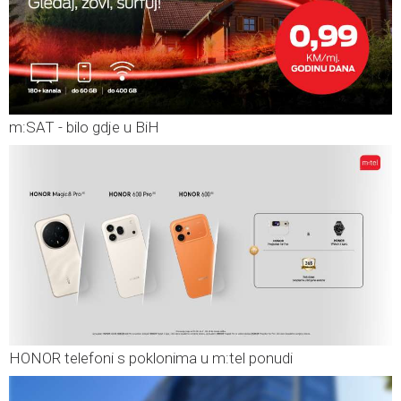
m:SAT - bilo gdje u BiH
HONOR telefoni s poklonima u m:tel ponudi