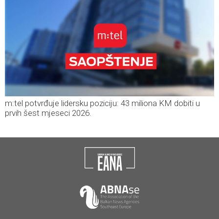
m:tel potvrđuje lidersku poziciju: 43 miliona KM dobiti u
prvih šest mjeseci 2026.