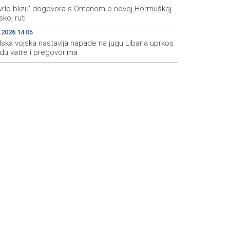
 'vrlo blizu' dogovora s Omanom o novoj Hormuškoj
koj ruti
.2026 14:05
lska vojska nastavlja napade na jugu Libana uprkos
idu vatre i pregovorima