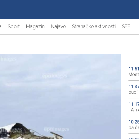
a
Sport
Magazin
Najave
Stranačke aktivnosti
SFF
11:5
Most
11:3
budi 
11:1
- AI 
10:2
da će