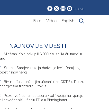
prijava
Foto
Video
English
NAJNOVIJE VIJESTI
Mještani Kola prikupili 3.000 KM za 'Kuću nade' u
1
aru
Sutra u Sarajevu akcija darivanja krvi - Daruj krv,
7
opet njihov heroj
BiH među zapaženijim učesnicima CIGRE u Parizu
7
i energetska tranzicija u fokusu
Pezer već sutra nastupa u kvalifikacijama, vjeruje
8
 i navečer biti u finalu EP-a u Birminghamu