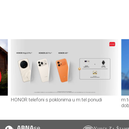
HONOR telefoni s poklonima u m:tel ponudi
m:t
dob