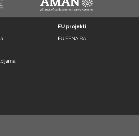
EU projekti
ta
EU.FENA.BA
acijama
a