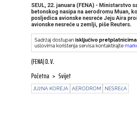
SEUL, 22. januara (FENA) - Ministarstvo s
betonskog nasipa na aerodromu Muan, koj
posljedica avionske nesreće Jeju Aira p
avionske nesreće u zemlji, piše Reuters.
Sadržaj dostupan
isključivo pretplatnicima
uslovima korištenja servisa kontaktirajte
mark
(FENA) D. V.
Početna
>
Svijet
JUžNA KOREJA
AERODROM
NESREćA