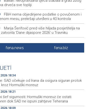
Ballian: Neopravdana sječa stabala a grad zbog
6
a drveća sve topliji
FBiH nema objedinjene podatke o povučenom i
9
enom mesu, prekršaji utvrđeni u 40 kontrola
Marija Šerifović pred više hiljada posjetitelja na
3
i zatvorila 'Dane dijaspore 2026' u Travniku
Kušljugić: Sprječavanje dehidracije i pregrijavanja
8
ni za očuvanje zdravlja srca tokom vrućina
fena.news
fena.biz
U jami 'Raspotočje' petu noć prenoćilo devet
7
kih rudara
IJET
|
Gosti iz regiona okupirali Jahorinu, mnogi zbog
0
sta umjesto mora izabrali planinu
.2026 18:34
e: SAD očekuje od Irana da osigura siguran protok
e kroz Hormuški moreuz
.2026 18:21
ki šef sigurnosti: Hormuški moreuz će ostati
oren dok SAD ne ispuni zahtjeve Teherana
.2026 18:09